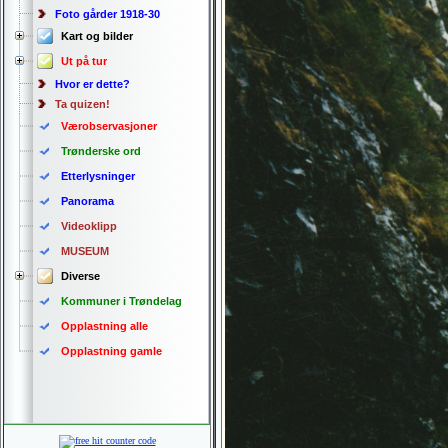
Foto gårder 1918-30
Kart og bilder
Ut på tur
Hvor er dette?
Ta quizen!
Værobservasjoner
Trønderske ord
Etterlysninger
Panorama
Videoklipp
MUSEUM
Diverse
Kommuner i Trøndelag
Opplastning alle
Opplastning gamle