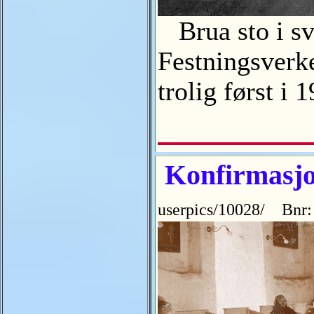
Brua sto i sv
Festningsverke
trolig først i
Konfirmasjon
userpics/10028/ Bnr: