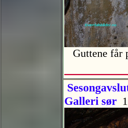
Guttene får 
Sesongavslut
Galleri sør
1