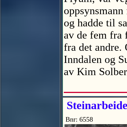
oppsynsmann fo
og hadde til s
av de fem fra 
fra det andre.
Inndalen og Su
av Kim Solb
Steinarbeide
Bnr: 6558