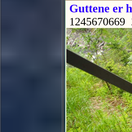
Guttene er he
1245670669 