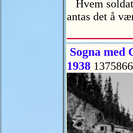
Hvem soldaten
antas det å v
Sogna med G
1938
1375866