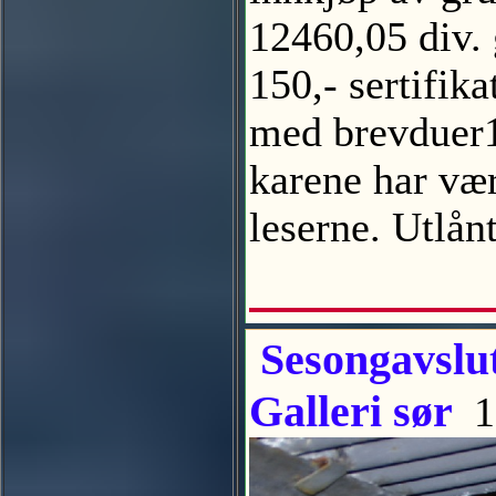
12460,05 div. 
150,- sertifik
med brevduer19
karene har vær
leserne. Utlån
Sesongavslut
Galleri sør
1