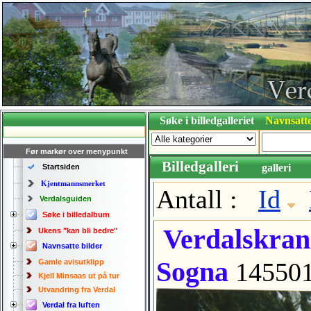
Søke i billedgalleriet
Navnsatte
Før markør over menypunkt
Billedgalleri
galleri
Startsiden
Kjentmannsmerket
Antall :
Id
Verdalsguiden
Søke i billedalbum
Verdalskrana 
Ukens "kan bli bedre"
Navnsatte bilder
Sogna
Gamle avisutklipp
14550
Kjell Minsaas ut på tur
Utvandring fra Verdal
Verdal fra luften