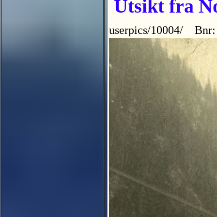
Utsikt fra N
userpics/10004/ Bnr: