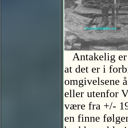
Antakelig er 
at det er i fo
omgivelsene å 
eller utenfor 
være fra +/- 19
en finne følge