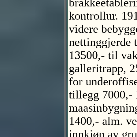
brakkeetablerin
kontrollur. 19
videre bebyggel
nettinggjerde 
13500,- til va
galleritrapp, 
for underoffise
tillegg 7000,-
maasinbygning,
1400,- alm. ve
innkjøp av gru