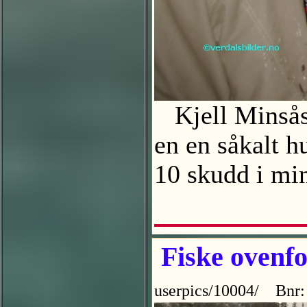
Kjell Minsås 
en en såkalt h
10 skudd i min
Fiske ovenfo
userpics/10004/ Bnr: