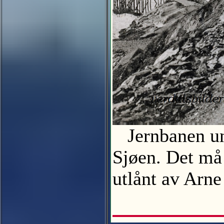
Jernbanen und
Sjøen. Det må 
utlånt av Arn