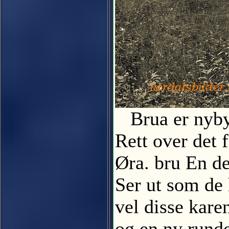
Brua er nybyg
Rett over det 
Øra. bru En de
Ser ut som de 
vel disse kare
og en ny rund