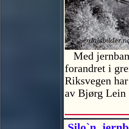
Med jernbane
forandret i gr
Riksvegen har 
av Bjørg Lei
Silo`n, jernb