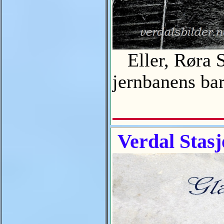
Eller, Røra St
jernbanens ba
Verdal Stasj