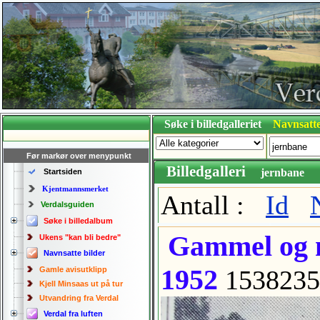
Søke i billedgalleriet
Navnsatte
Før markør over menypunkt
Billedgalleri
jernbane
Startsiden
Kjentmannsmerket
Antall :
Id
Verdalsguiden
Søke i billedalbum
Gammel og ny
Ukens "kan bli bedre"
Navnsatte bilder
1952
Gamle avisutklipp
1538235
Kjell Minsaas ut på tur
Utvandring fra Verdal
Verdal fra luften