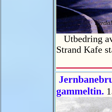
Utbedring av g
Strand Kafe s
Jernbanebrua
gammeltin.
1