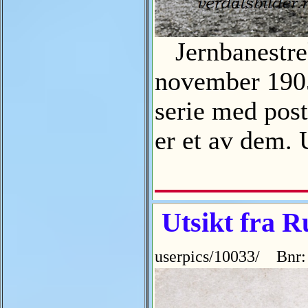
Jernbanestrek
november 1905
serie med pos
er et av dem.
Utsikt fra R
userpics/10033/ Bnr: