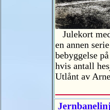
Julekort med 
en annen seri
bebyggelse på 
hvis antall he
Utlånt av Arn
Jernbanelinj