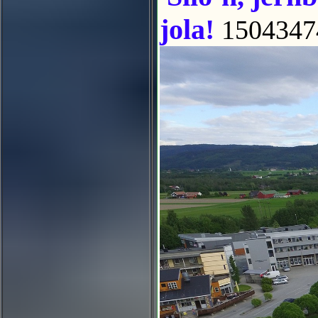
jola!
1504347