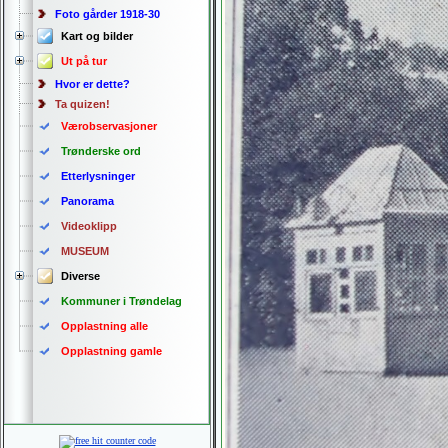
Foto gårder 1918-30
Kart og bilder
Ut på tur
Hvor er dette?
Ta quizen!
Værobservasjoner
Trønderske ord
Etterlysninger
Panorama
Videoklipp
MUSEUM
Diverse
Kommuner i Trøndelag
Opplastning alle
Opplastning gamle