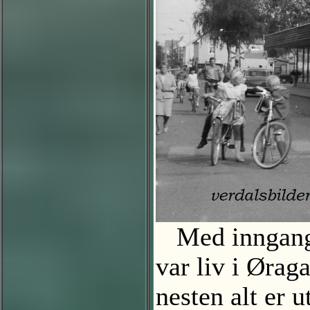
Med inngang ti
var liv i Ørag
nesten alt er 