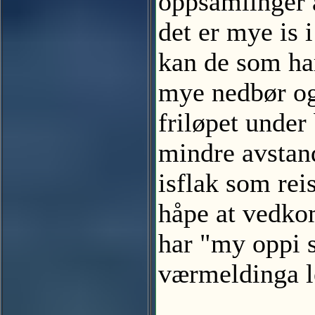
oppsamlinger a
det er mye is 
kan de som har
mye nedbør og 
friløpet under
mindre avstan
isflak som re
håpe at vedko
har "my oppi s
værmeldinga l