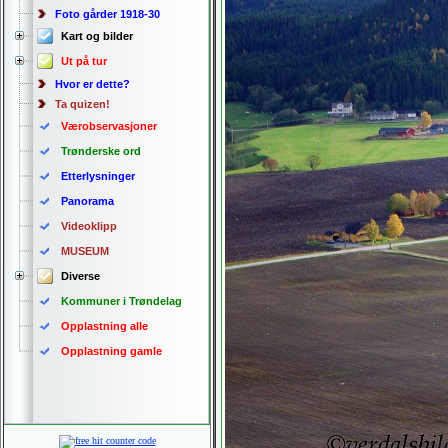
Foto gårder 1918-30
Kart og bilder
Ut på tur
Hvor er dette?
Ta quizen!
Værobservasjoner
Trønderske ord
Etterlysninger
Panorama
Videoklipp
MUSEUM
Diverse
Kommuner i Trøndelag
Opplastning alle
Opplastning gamle