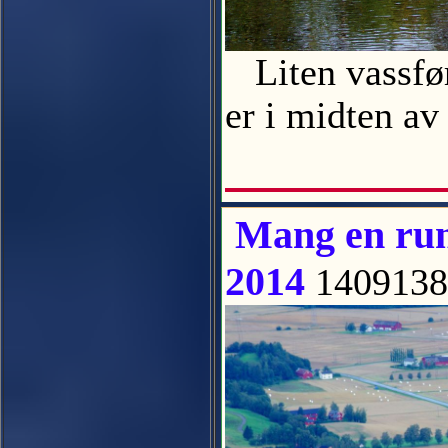
Liten vassføri
er i midten a
Mang en rund
2014
1409138