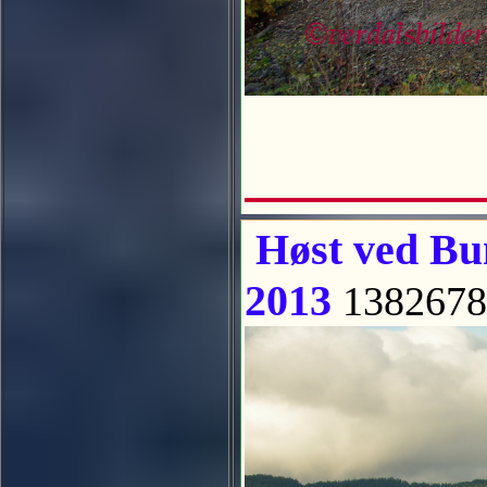
Høst ved Bun
2013
1382678