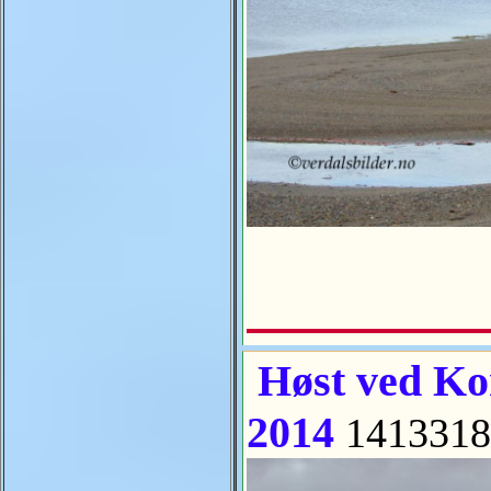
Høst ved Ko
2014
1413318