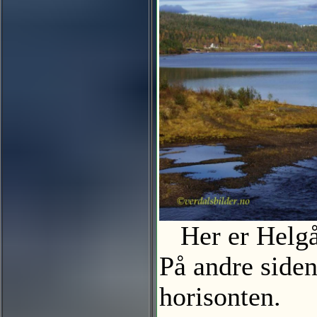
Her er Helgåa
På andre siden
horisonten.