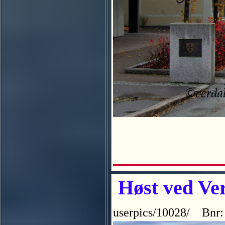
Høst ved Ver
userpics/10028/ Bnr: