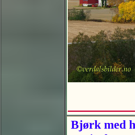
Bjørk med hø