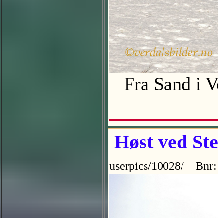
Fra Sand i V
Høst ved Ste
userpics/10028/ Bnr: