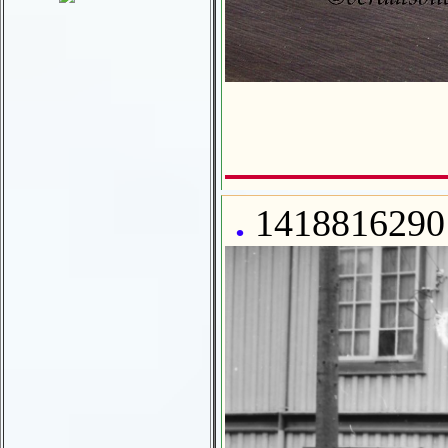
.
1418816290