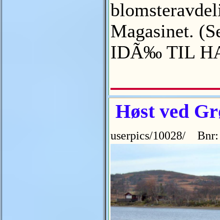
blomsteravdelin
Magasinet.
IDÃ‰ TIL 
Høst ved Grø
userpics/10028/ Bnr: