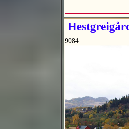
Hestgreigård
9084