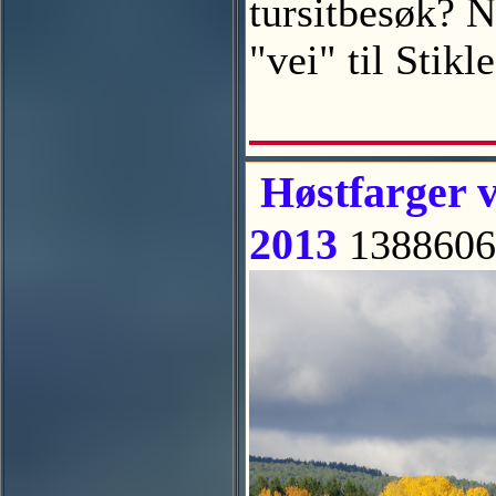
tursitbesøk? N
"vei" til Stik
Høstfarger v
2013
1388606