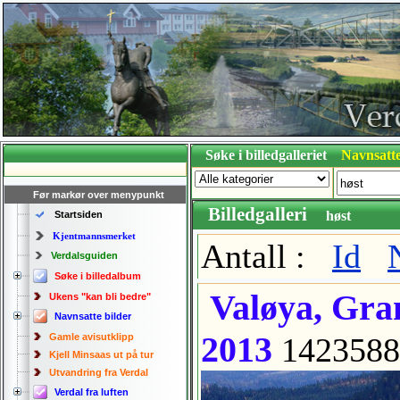
Søke i billedgalleriet
Navnsatte
Før markør over menypunkt
Billedgalleri
høst
Startsiden
Kjentmannsmerket
Antall :
Id
Verdalsguiden
Søke i billedalbum
Valøya, Gran
Ukens "kan bli bedre"
Navnsatte bilder
2013
Gamle avisutklipp
1423588
Kjell Minsaas ut på tur
Utvandring fra Verdal
Verdal fra luften