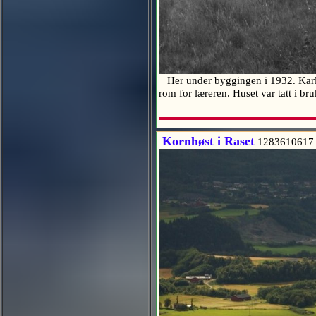
Her under byggingen i 1932. Karl 
rom for læreren. Huset var tatt i b
Kornhøst i Raset
1283610617