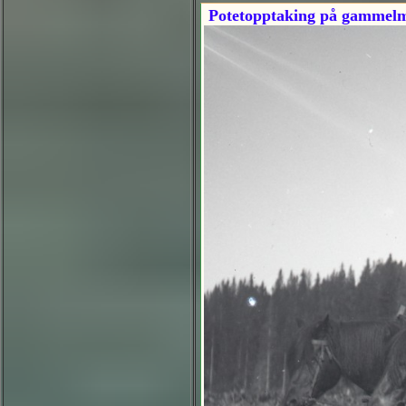
Potetopptaking på gammel