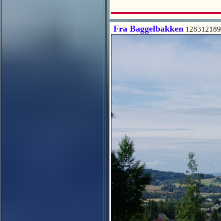
Fra Baggelbakken
128312189