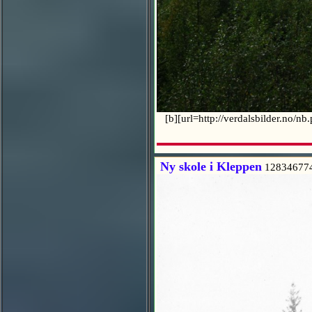
[b][url=http://verdalsbilder.no/n
Ny skole i Kleppen
12834677