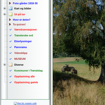
Foto gårder 1918-30
Kart og bilder
Ut på tur
Hvor er dette?
Ta quizen!
Værobservasjoner
Trønderske ord
Etterlysninger
Panorama
Videoklipp
MUSEUM
Diverse
Kommuner i Trøndelag
Opplastning alle
Opplastning gamle