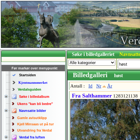
Søke i billedgalleriet
Navnsatte
Før markør over menypunkt
Billedgalleri
høst
Startsiden
Kjentmannsmerket
Antall :
Id
Nr
År
Verdalsguiden
Fra Salthammer
1283121138
Søke i billedalbum
Ukens "kan bli bedre"
Navnsatte bilder
Gamle avisutklipp
Kjell Minsaas ut på tur
Utvandring fra Verdal
Verdal fra luften