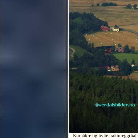
Kornåkre og hvite traktoregg(hal