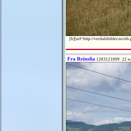
[b][url=http://verdalsbilder.no/n
Fra Reinslia
1283121899 22
46