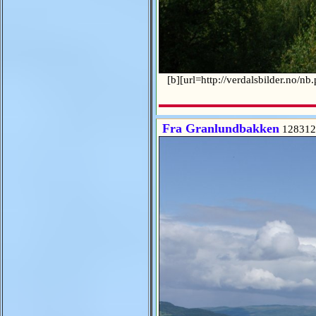
[b][url=http://verdalsbilder.no/n
Fra Granlundbakken
128312