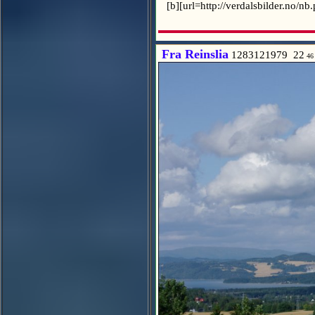
[b][url=http://verdalsbilder.no/n
Fra Reinslia
1283121979 22
46