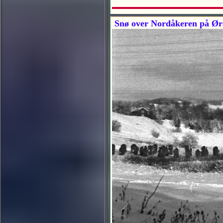
Snø over Nordåkeren på Ør