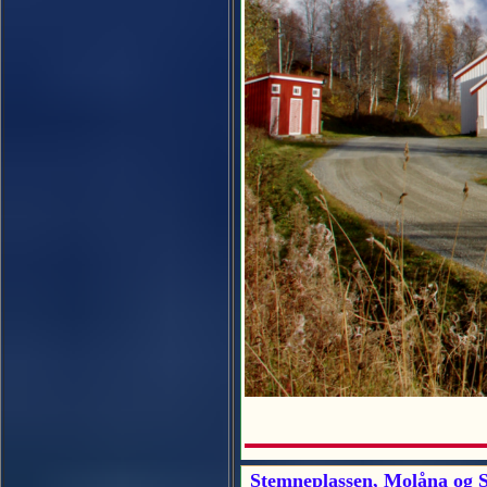
Stemneplassen, Molåna og St