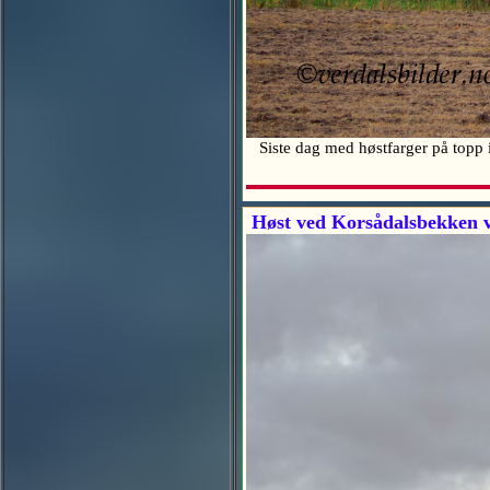
Siste dag med høstfarger på topp i
Høst ved Korsådalsbekken v