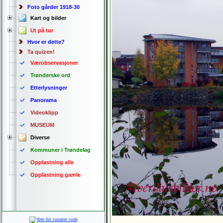
Foto gårder 1918-30
Kart og bilder
Ut på tur
Hvor er dette?
Ta quizen!
Værobservasjoner
Trønderske ord
Etterlysninger
Panorama
Videoklipp
MUSEUM
Diverse
Kommuner i Trøndelag
Opplastning alle
Opplastning gamle