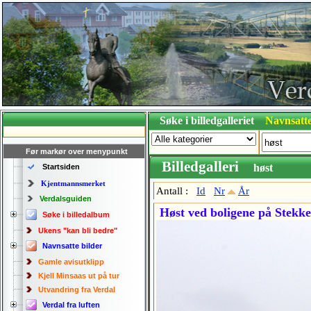
Søke i billedgalleriet
Navnsatte
Før markør over menypunkt
Billedgalleri
høst
Startsiden
Kjentmannsmerket
Antall :
Id
Nr
År
Verdalsguiden
Høst ved boligene på Stekke
Søke i billedalbum
Ukens "kan bli bedre"
Navnsatte bilder
Gamle avisutklipp
Kjell Minsaas ut på tur
Utvandring fra Verdal
Verdal fra luften