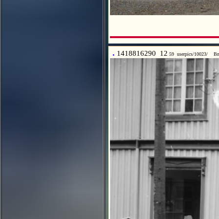
.
1418816290 12
59 userpics/10023/ Bn