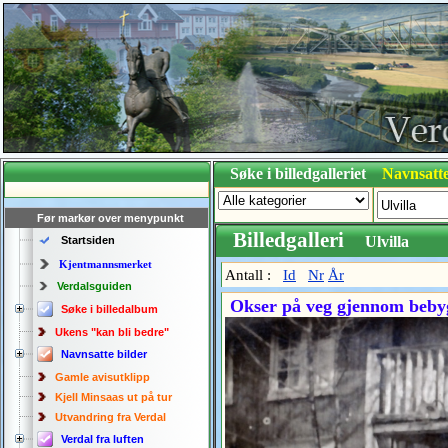
Søke i billedgalleriet
Navnsatte
Før markør over menypunkt
Billedgalleri
Ulvilla
Startsiden
Kjentmannsmerket
Antall :
Id
Nr
År
Verdalsguiden
Okser på veg gjennom bebygg
Søke i billedalbum
Ukens "kan bli bedre"
Navnsatte bilder
Gamle avisutklipp
Kjell Minsaas ut på tur
Utvandring fra Verdal
Verdal fra luften