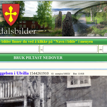
 bilder finner du ved å klikke på "Navn i bilde" i menyen
og
eller
BRUK PILTAST NEDOVER
elsen i Ulvilla
1544261910
61 userpics/10033/ Bnr: 11418