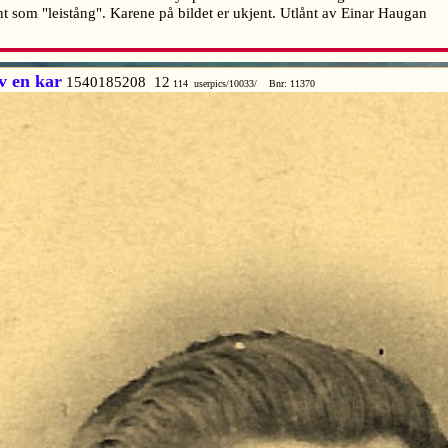
nt som "leistång". Karene på bildet er ukjent. Utlånt av Einar Haugan
v en kar
1540185208 12
114 userpics/10033/ Bnr: 11370