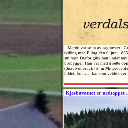
Martin var sønn av sagmester i Gr
tvilling med Elling den 6. juni 18
sin mor. Derfor gikk han under nav
brobygger. Han var med å sette opp
(Sisselvollbrua). [b][url=http://ver
bildet. En svær kar som veide over 
Kjesbuvatnet er nedtappet
1