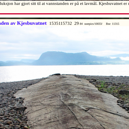
sjon har gjort sitt til at vannstanden er på et lavmål. Kjesbuvatnet er
nden av Kjesbuvatnet
1535115732 29
84 userpics/10033/ Bnr: 11315