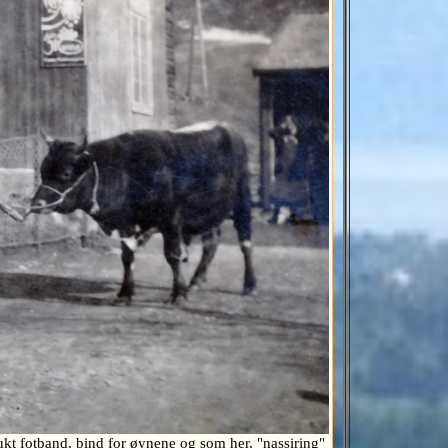
kt fotband, bind for øynene og som her, "nassiring"