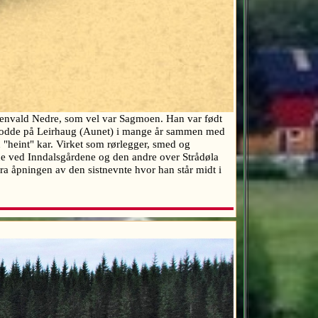
envald Nedre, som vel var Sagmoen. Han var født
in bodde på Leirhaug (Aunet) i mange år sammen med
"heint" kar. Virket som rørlegger, smed og
ne ved Inndalsgårdene og den andre over Strådøla
fra åpningen av den sistnevnte hvor han står midt i