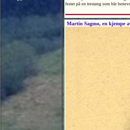
festet på en trestang som ble benev
Martin Sagmo, en kjempe a