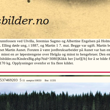
unnfossen ved Ulvilla, Jeremias Sagmo og Albertine Engelsen på Holm
65. Elling døde ung, i 1887, og Martin 1 7. mai. Begge var ugift. Mart
net Martin Aunet. Foruten å være jordbruksarbeider på Aunet var han en 
 minst en av løpestrengene over Helgåa og minst to hengebruer. Den e
dalsbilder.no/KindexBig.php?bid=3080]Klikk her [/url][/b] for å se bilde 
170 kg. Opplysninger ovenfor er fra flere kilder.
537469203 5
15 userpics/10033/ Bnr: 11331