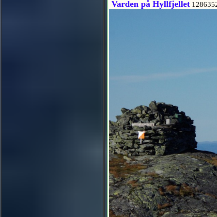
Varden på Hyllfjellet
128635