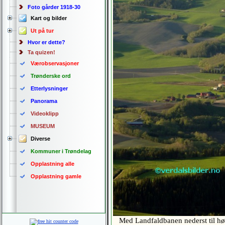
Foto gårder 1918-30
Kart og bilder
Ut på tur
Hvor er dette?
Ta quizen!
Værobservasjoner
Trønderske ord
Etterlysninger
Panorama
Videoklipp
MUSEUM
Diverse
Kommuner i Trøndelag
Opplastning alle
Opplastning gamle
Med Landfaldbanen nederst til 