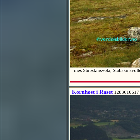
mes Stubskinsvola, Stubskinsvoll
Kornhøst i Raset
1283610617