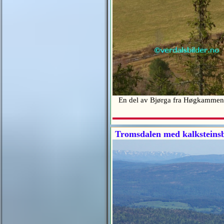
En del av Bjørga fra Høgkamm
Tromsdalen med kalksteins