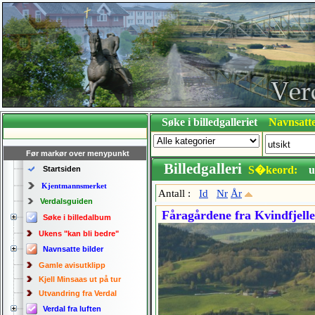
Søke i billedgalleriet
Navnsatte
Før markør over menypunkt
Billedgalleri
S�keord:
u
Startsiden
Kjentmannsmerket
Antall :
Id
Nr
År
Verdalsguiden
Fåragårdene fra Kvindfjelle
Søke i billedalbum
Ukens "kan bli bedre"
Navnsatte bilder
Gamle avisutklipp
Kjell Minsaas ut på tur
Utvandring fra Verdal
Verdal fra luften