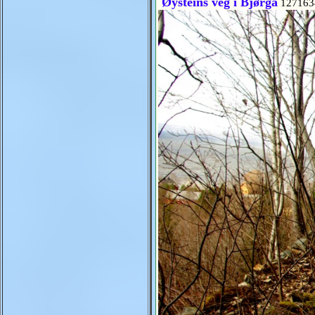
Øysteins veg i Bjørga
127163