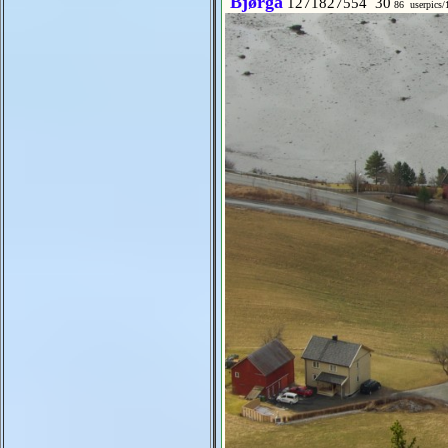
Bjørga
1271827554 30
86 userpics