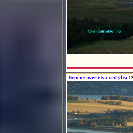
Bruene over elva ved Øra
12