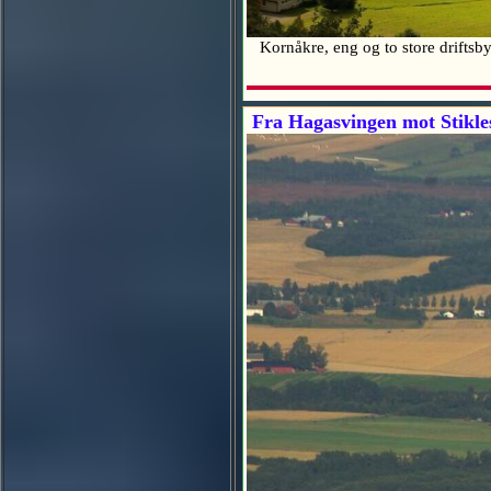
Kornåkre, eng og to store driftsby
Fra Hagasvingen mot Stikle