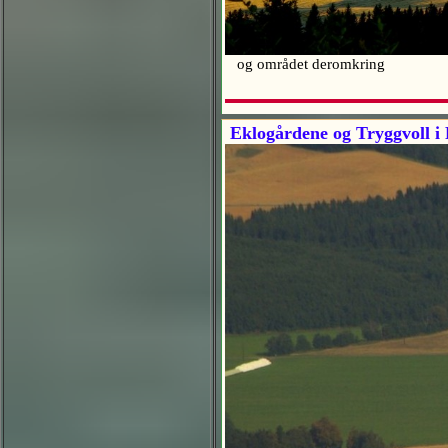
og området deromkring
Eklogårdene og Tryggvoll i