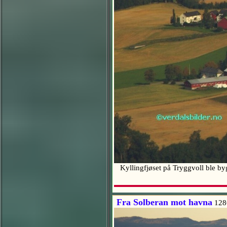
Kyllingfjøset på Tryggvoll ble byg
Fra Solberan mot havna
128