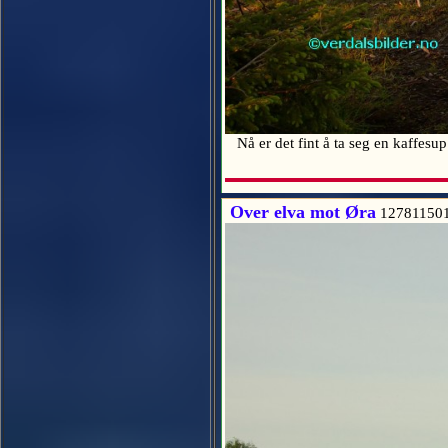
Nå er det fint å ta seg en kaffesup
Over elva mot Øra
12781150