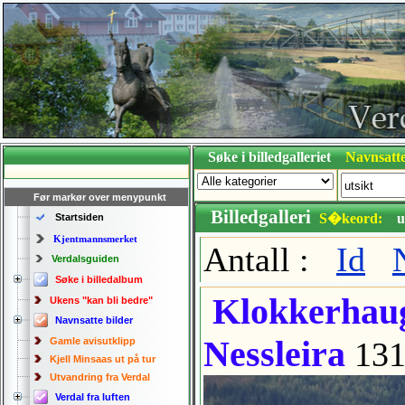
Søke i billedgalleriet
Navnsatte
Før markør over menypunkt
Billedgalleri
S�keord:
u
Startsiden
Kjentmannsmerket
Antall :
Id
Verdalsguiden
Søke i billedalbum
Klokkerhaug
Ukens "kan bli bedre"
Navnsatte bilder
Nessleira
Gamle avisutklipp
131
Kjell Minsaas ut på tur
Utvandring fra Verdal
Verdal fra luften