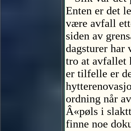
Enten er det l
være avfall et
siden av grens
dagsturer har 
tro at avfalle
er tilfelle er
hytterenovasjo
ordning når avf
Â«pøls i slak
finne noe dok