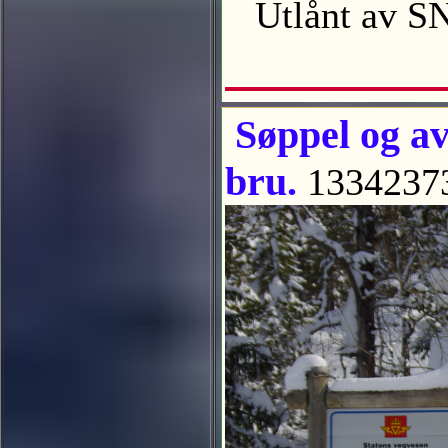
Utlånt av 
Søppel og avf
bru.
1334237