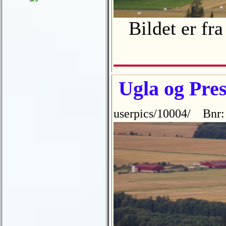
Bildet er fr
Ugla og Pres
userpics/10004/ Bnr: