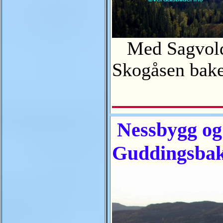
Med Sagvolden
Skogåsen bak
Nessbygg og
Guddingsba