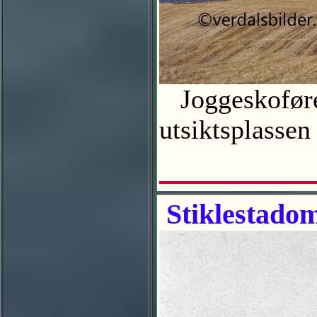
Joggeskoføre 
utsiktsplass
Stiklestado