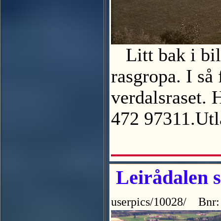
Litt bak i bil
rasgropa. I så 
verdalsraset. 
472 97311.U
Leirådalen se
userpics/10028/ Bnr: