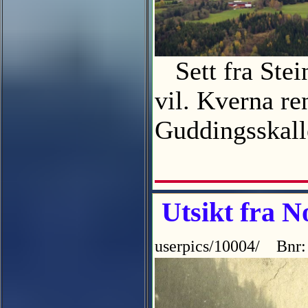
Sett fra Stei
vil. Kverna re
Guddingsskall
Utsikt fra N
userpics/10004/ Bnr: