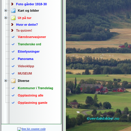
Foto gårder 1918-30
Kart og bilder
Ut på tur
Hvor er dette?
Ta quizen!
Værobservasjoner
Trønderske ord
Etterlysninger
Panorama
Videoklipp
MUSEUM
Diverse
Kommuner i Trøndelag
Opplastning alle
Opplastning gamle