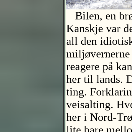
Bilen, en brøy
Kanskje var de
all den idiotis
miljøvernerne
reagere på ka
her til lands.
ting. Forklari
veisalting. Hv
her i Nord-Trø
lite bare mell