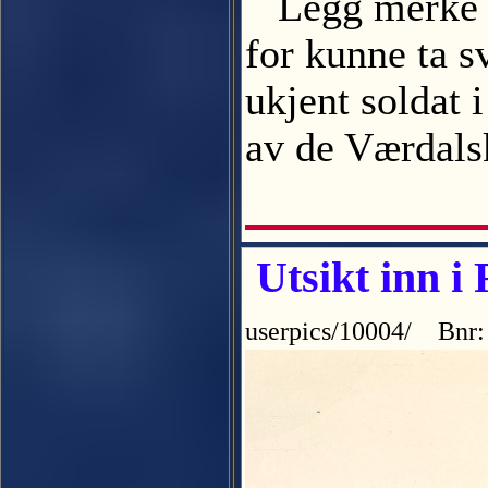
Legg merke til
for kunne ta s
ukjent soldat 
av de Værdal
Utsikt inn i
userpics/10004/ Bnr: