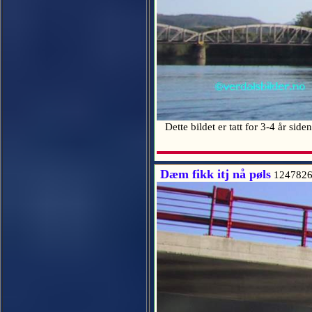
Dette bildet er tatt for 3-4 år side
Dæm fikk itj nå pøls
1247826