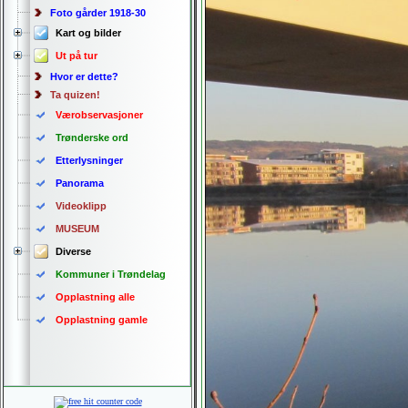
Foto gårder 1918-30
Kart og bilder
Ut på tur
Hvor er dette?
Ta quizen!
Værobservasjoner
Trønderske ord
Etterlysninger
Panorama
Videoklipp
MUSEUM
Diverse
Kommuner i Trøndelag
Opplastning alle
Opplastning gamle