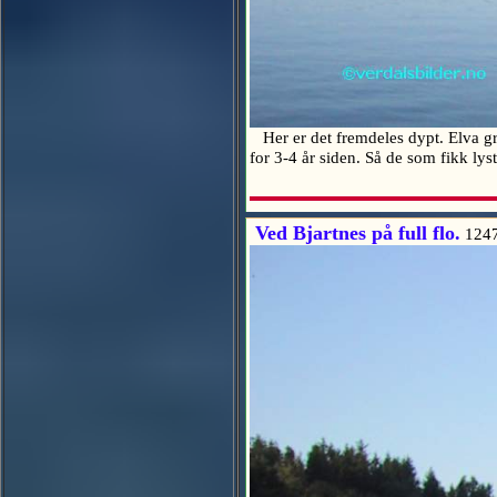
Her er det fremdeles dypt. Elva gr
for 3-4 år siden. Så de som fikk lys
Ved Bjartnes på full flo.
124