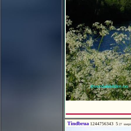
Tindbrua
1244756343 5
27 userp