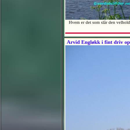
Hvem er det som slår den velhol
Arvid Engløkk i fint driv op