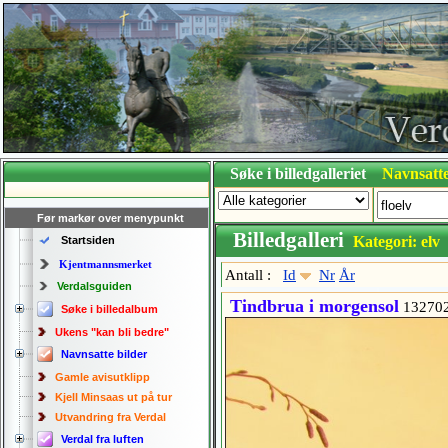
Søke i billedgalleriet
Navnsatte
Før markør over menypunkt
Billedgalleri
Kategori: elv
Startsiden
Kjentmannsmerket
Antall :
Id
Nr
År
Verdalsguiden
Tindbrua i morgensol
13270
Søke i billedalbum
Ukens "kan bli bedre"
Navnsatte bilder
Gamle avisutklipp
Kjell Minsaas ut på tur
Utvandring fra Verdal
Verdal fra luften