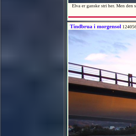
Elva er ganske stri her. Men den s
Tindbrua i morgensol
12405