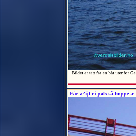
Bildet er tatt fra en båt utenfor 
Får æ'ijt ei pøls så hoppe æ