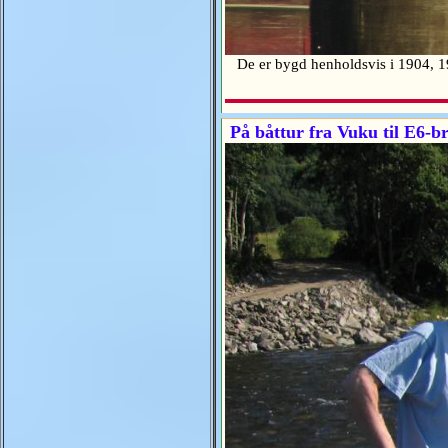
De er bygd henholdsvis i 1904, 
På båttur fra Vuku til E6-b