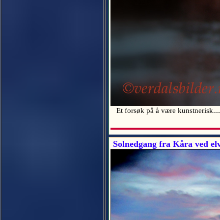
Et forsøk på å være kunstnerisk....
Solnedgang fra Kåra ved el