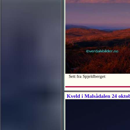
Sett fra Spjeldberget
Kveld i Malsådalen 24 okto