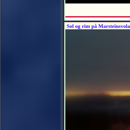
Sol og rim på Marsteinsvola