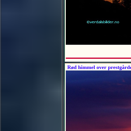
Rød himmel over prestgårde