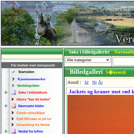
Søke i billedgalleriet
Navnsatte
Før markør over menypunkt
Billedgalleri
S�keord:
Startsiden
Kjentmannsmerket
Antall :
Id
Nr
År
Verdalsguiden
Jackets og kraner mot rød k
Søke i billedalbum
Ukens "kan bli bedre"
Navnsatte bilder
Gamle avisutklipp
Kjell Minsaas ut på tur
Utvandring fra Verdal
Verdal fra luften