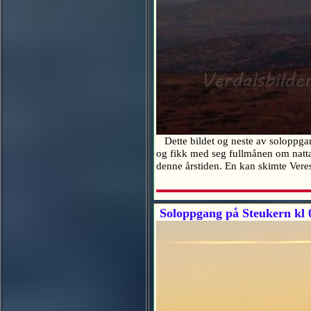
Dette bildet og neste av soloppgang
og fikk med seg fullmånen om natta
denne årstiden. En kan skimte Vere
Soloppgang på Steukern kl 