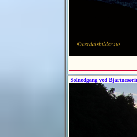
Solnedgang ved Bjartnesøri