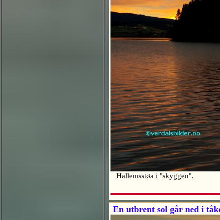
Hallemsstøa i "skyggen".
En utbrent sol går ned i tå