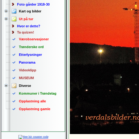
Foto gårder 1918-30
Kart og bilder
Ut på tur
Hvor er dette?
Ta quizen!
Værobservasjoner
Trønderske ord
Etterlysninger
Panorama
Videoklipp
MUSEUM
Diverse
Kommuner i Trøndelag
Opplastning alle
Opplastning gamle