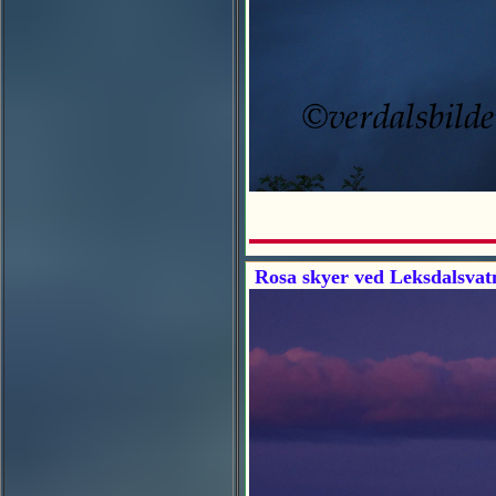
Rosa skyer ved Leksdalsvatn