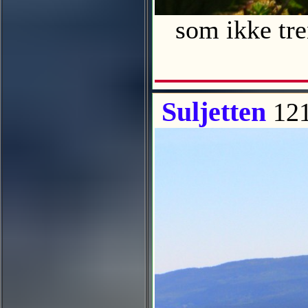
som ikke tr
Suljetten
121