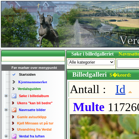
Søke i billedgalleriet
Navnsatte
Før markør over menypunkt
Billedgalleri
S�keord:
Startsiden
Kjentmannsmerket
Antall :
Id
Verdalsguiden
Søke i billedalbum
Multe
11726
Ukens "kan bli bedre"
Navnsatte bilder
Gamle avisutklipp
Kjell Minsaas ut på tur
Utvandring fra Verdal
Verdal fra luften