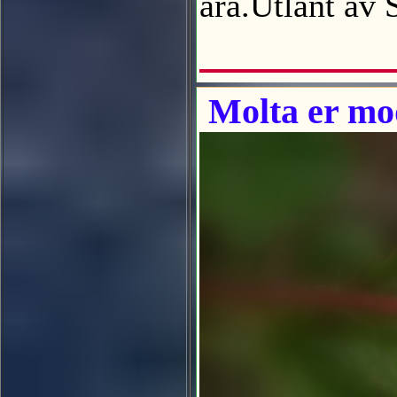
åra.Utlånt av
Molta er mo