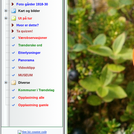
Foto gårder 1918-30
Kart og bilder
Ut på tur
Hvor er dette?
Ta quizen!
Værobservasjoner
Trønderske ord
Etterlysninger
Panorama
Videoklipp
MUSEUM
Diverse
Kommuner i Trøndelag
Opplastning alle
Opplastning gamle