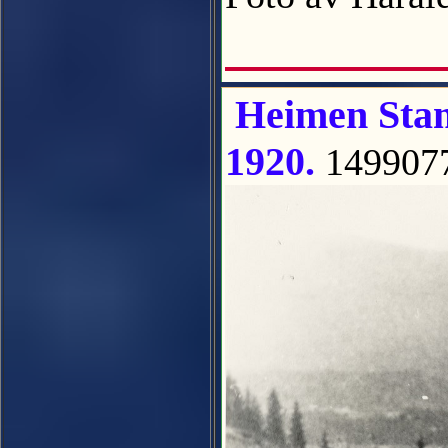
Heimen Stam
1920.
149907