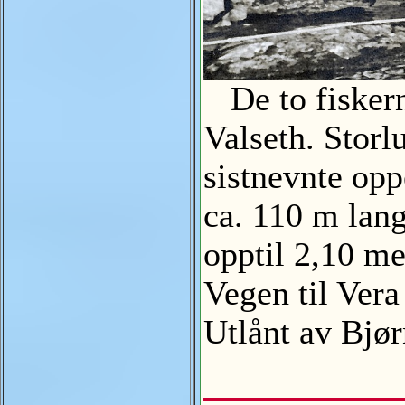
De to fiskern
Valseth. Stor
sistnevnte op
ca. 110 m lang
opptil 2,10 m
Vegen til Vera
Utlånt av Bjø