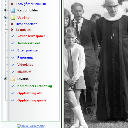
Foto gårder 1918-30
Kart og bilder
Ut på tur
Hvor er dette?
Ta quizen!
Værobservasjoner
Trønderske ord
Etterlysninger
Panorama
Videoklipp
MUSEUM
Diverse
Kommuner i Trøndelag
Opplastning alle
Opplastning gamle