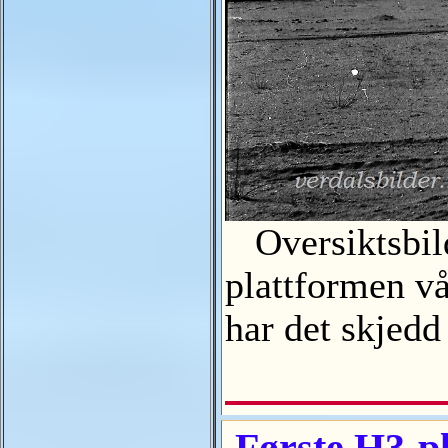
Oversiktsbild
plattformen v
har det skjed
Første H3-pl