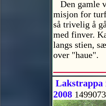
Den gamle var
misjon for tur
så trivelig å
med finver. Ka
langs stien, s
over "haue".
Lakstrappa i
2008
1499073