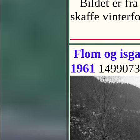
Bildet er fra 
skaffe vinter
Flom og isga
1961
1499073