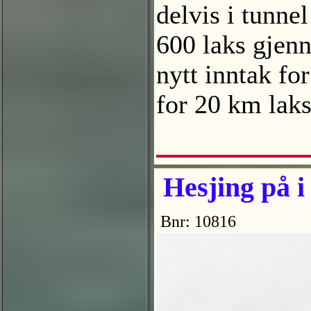
delvis i tunne
600 laks gjenno
nytt inntak fo
for 20 km lak
Hesjing på i
Bnr: 10816