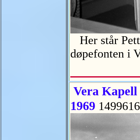
Her står Pette
døpefonten i 
Vera Kapell k
1969
1499616