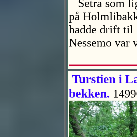
Setra som lig
på Holmlibakk
hadde drift ti
Nessemo var ve
Turstien i L
bekken.
1499