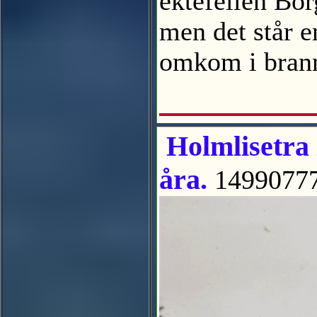
ektefellen Bo
men det står e
omkom i brann
Holmlisetra i
åra.
1499077