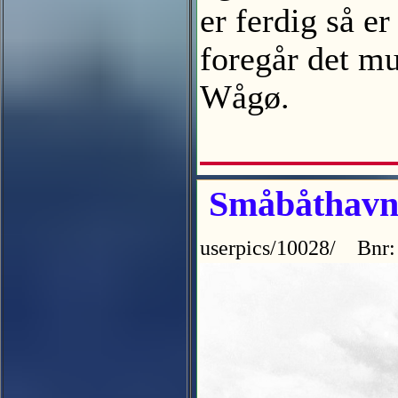
er ferdig så e
foregår det m
Wågø.
Småbåthavn 
userpics/10028/ Bnr: