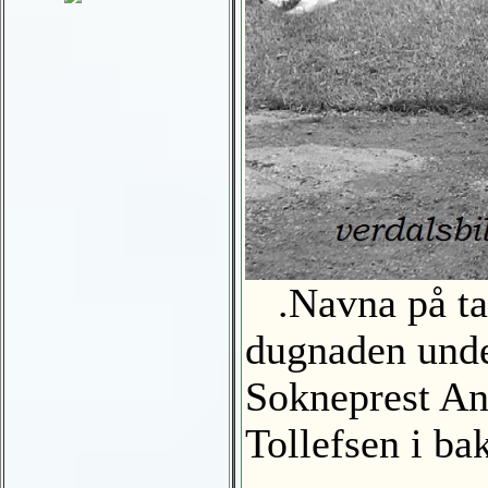
.Navna på tav
dugnaden unde
Sokneprest Ant
Tollefsen i b