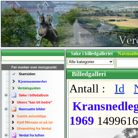
Søke i billedgalleriet
Navnsatte
Før markør over menypunkt
Billedgalleri
Startsiden
Kjentmannsmerket
Antall :
Id
Verdalsguiden
Søke i billedalbum
Kransnedlegg
Ukens "kan bli bedre"
Navnsatte bilder
1969
Gamle avisutklipp
1499616
Kjell Minsaas ut på tur
Utvandring fra Verdal
Verdal fra luften