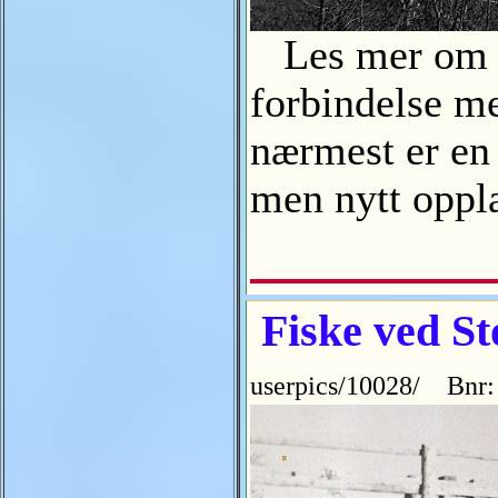
Les mer om Ve
forbindelse me
nærmest er en 
men nytt oppl
Fiske ved S
userpics/10028/ Bnr: