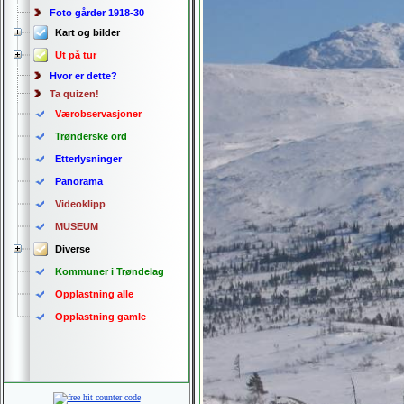
Foto gårder 1918-30
Kart og bilder
Ut på tur
Hvor er dette?
Ta quizen!
Værobservasjoner
Trønderske ord
Etterlysninger
Panorama
Videoklipp
MUSEUM
Diverse
Kommuner i Trøndelag
Opplastning alle
Opplastning gamle