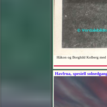
Håkon og Borghild Kolberg med
Havfrua, spesiell solnedgan