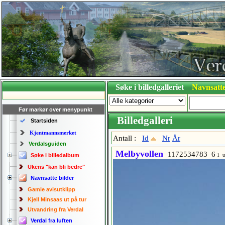
Søke i billedgalleriet
Navnsatte
Før markør over menypunkt
Billedgalleri
Startsiden
Kjentmannsmerket
Antall :
Id
Nr
År
Verdalsguiden
Melbyvollen
1172534783 6
Søke i billedalbum
1 u
Ukens "kan bli bedre"
Navnsatte bilder
Gamle avisutklipp
Kjell Minsaas ut på tur
Utvandring fra Verdal
Verdal fra luften