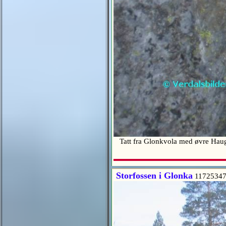
Tatt fra Glonkvola med øvre Haug
Storfossen i Glonka
11725347