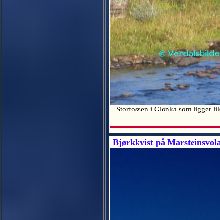
Storfossen i Glonka som ligger li
Bjørkkvist på Marsteinsvol