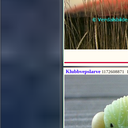
Klubbvepslarve
1172608871 