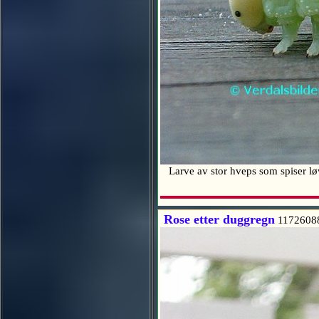
Larve av stor hveps som spiser l
Rose etter duggregn
1172608