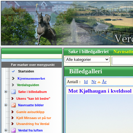
Søke i billedgalleriet
Navnsatte
Før markør over menypunkt
Billedgalleri
Startsiden
Kjentmannsmerket
Antall :
Id
Nr
År
Verdalsguiden
Mot Kjølhaugan i kveldssol
Søke i billedalbum
Ukens "kan bli bedre"
Navnsatte bilder
Gamle avisutklipp
Kjell Minsaas ut på tur
Utvandring fra Verdal
Verdal fra luften