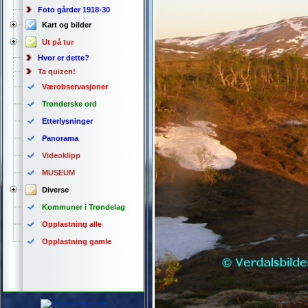
Foto gårder 1918-30
Kart og bilder
Ut på tur
Hvor er dette?
Ta quizen!
Værobservasjoner
Trønderske ord
Etterlysninger
Panorama
Videoklipp
MUSEUM
Diverse
Kommuner i Trøndelag
Opplastning alle
Opplastning gamle