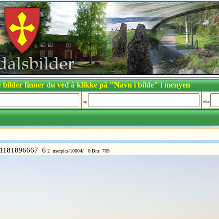
 bilder finner du ved å klikke på "Navn i bilde" i menyen
og
eller
1181896667 6
2 userpics/10004/ 0 Bnr: 709