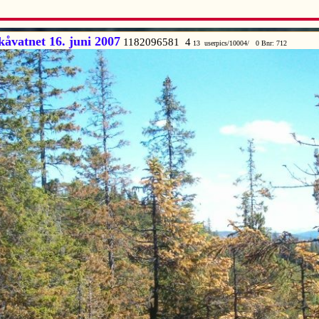
åvatnet 16. juni 2007
1182096581 4
13 userpics/10004/ 0 Bnr: 712