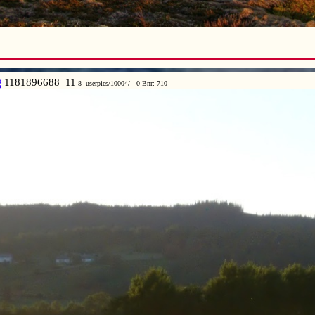
g
1181896688 11
8 userpics/10004/ 0 Bnr: 710