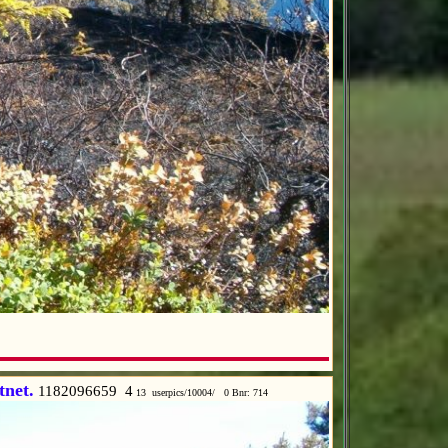
tnet.
1182096659 4
13 userpics/10004/ 0 Bnr: 714