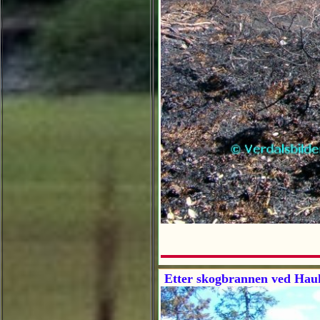
Etter skogbrannen ved Haukå