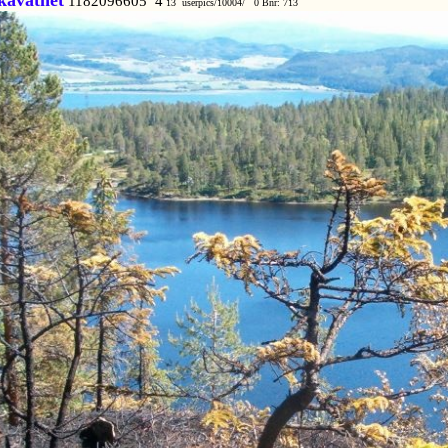
kåvatnet
1182096605 4
13 userpics/10004/ 0 Bnr: 713