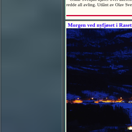
redde all avling. Utlånt av Olav S
Morgen ved nyfjøset i Raset