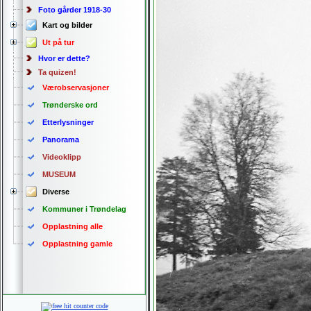
Foto gårder 1918-30
Kart og bilder
Ut på tur
Hvor er dette?
Ta quizen!
Værobservasjoner
Trønderske ord
Etterlysninger
Panorama
Videoklipp
MUSEUM
Diverse
Kommuner i Trøndelag
Opplastning alle
Opplastning gamle