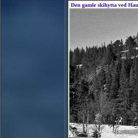
Den gamle skihytta ved Hau