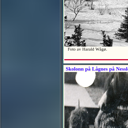
Foto av Harald Wågø.
Skolonn på Lågnes på Nessle