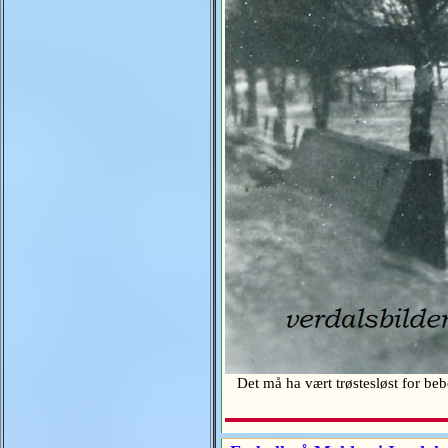
Det må ha vært trøstesløst for beb