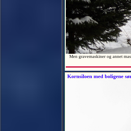
Men gravemaskiner og annet maskine
Kornsiloen med boligene sø