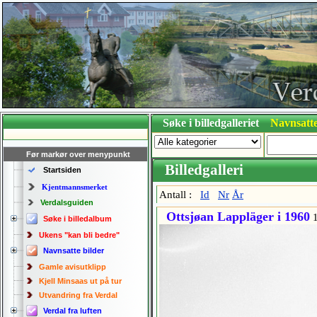
Søke i billedgalleriet
Navnsatte
Før markør over menypunkt
Billedgalleri
Startsiden
Kjentmannsmerket
Antall :
Id
Nr
År
Verdalsguiden
Ottsjøan Lappläger i 1960
1
Søke i billedalbum
Ukens "kan bli bedre"
Navnsatte bilder
Gamle avisutklipp
Kjell Minsaas ut på tur
Utvandring fra Verdal
Verdal fra luften