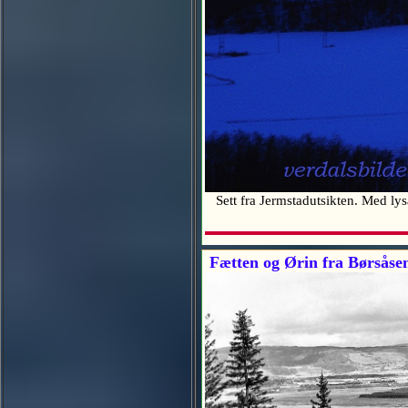
Sett fra Jermstadutsikten. Med l
Fætten og Ørin fra Børsåsen