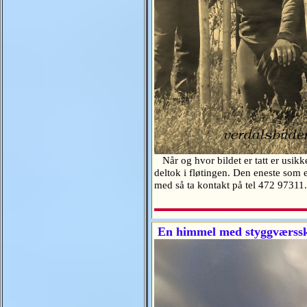
Når og hvor bildet er tatt er usikk
deltok i fløtingen. Den eneste som 
med så ta kontakt på tel 472 97311
En himmel med styggværssky