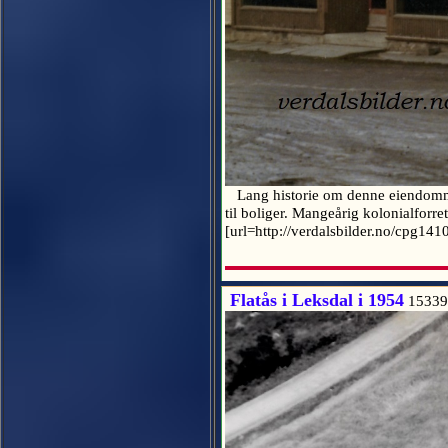
Lang historie om denne eiendommen
til boliger. Mangeårig kolonialforre
[url=http://verdalsbilder.no/cpg14
Flatås i Leksdal i 1954
15339