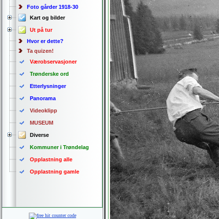
Foto gårder 1918-30
Kart og bilder
Ut på tur
Hvor er dette?
Ta quizen!
Værobservasjoner
Trønderske ord
Etterlysninger
Panorama
Videoklipp
MUSEUM
Diverse
Kommuner i Trøndelag
Opplastning alle
Opplastning gamle