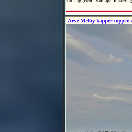
km lang (Ørin - samløpet Inna/Hel
Arve Melby kapper toppen av