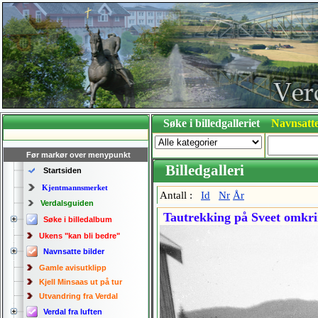
Søke i billedgalleriet
Navnsatte
Før markør over menypunkt
Billedgalleri
Startsiden
Kjentmannsmerket
Antall :
Id
Nr
År
Verdalsguiden
Tautrekking på Sveet omkri
Søke i billedalbum
Ukens "kan bli bedre"
Navnsatte bilder
Gamle avisutklipp
Kjell Minsaas ut på tur
Utvandring fra Verdal
Verdal fra luften