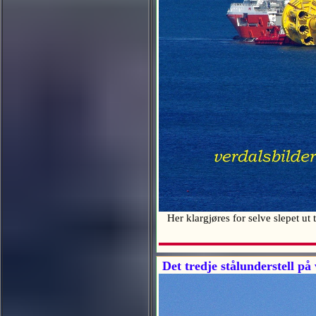
Her klargjøres for selve slepet ut t
Det tredje stålunderstell på 