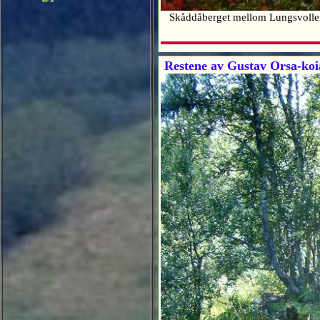
Skåddåberget mellom Lungsvollen o
Restene av Gustav Orsa-koia