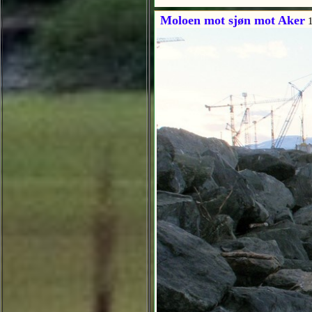
Moloen mot sjøn mot Aker
1