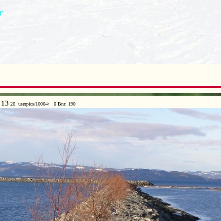
 13
26 userpics/10004/ 0 Bnr: 190