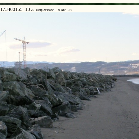
173400155 13
26 userpics/10004/ 0 Bnr: 191