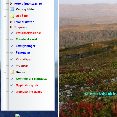
Foto gårder 1918-30
Kart og bilder
Ut på tur
Hvor er dette?
Ta quizen!
Værobservasjoner
Trønderske ord
Etterlysninger
Panorama
Videoklipp
MUSEUM
Diverse
Kommuner i Trøndelag
Opplastning alle
Opplastning gamle