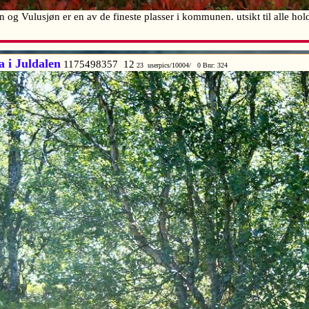
g Vulusjøn er en av de fineste plasser i kommunen. utsikt til alle ho
 i Juldalen
1175498357 12
23 userpics/10004/ 0 Bnr: 324