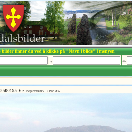
 bilder finner du ved å klikke på "Navn i bilde" i menyen
og
eller
5500155 6
2 userpics/10004/ 0 Bnr: 335