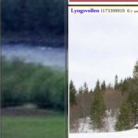
Lyngsvollen
1173399919 6
2 use