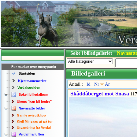
Søke i billedgalleriet
Navnsatte
Før markør over menypunkt
Billedgalleri
Startsiden
Kjentmannsmerket
Antall :
Id
Nr
År
Verdalsguiden
Skåddåberget mot Snasa
117
Søke i billedalbum
Ukens "kan bli bedre"
Navnsatte bilder
Gamle avisutklipp
Kjell Minsaas ut på tur
Utvandring fra Verdal
Verdal fra luften