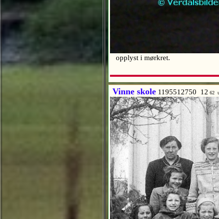
opplyst i mørkret.
Vinne skole
1195512750 12
62 u