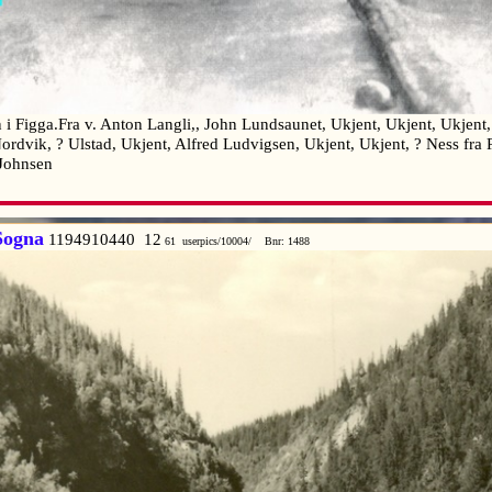
 i Figga.Fra v. Anton Langli,, John Lundsaunet, Ukjent, Ukjent, Ukje
Nordvik, ? Ulstad, Ukjent, Alfred Ludvigsen, Ukjent, Ukjent, ? Ness fra
n Johnsen
Sogna
1194910440 12
61 userpics/10004/ Bnr: 1488