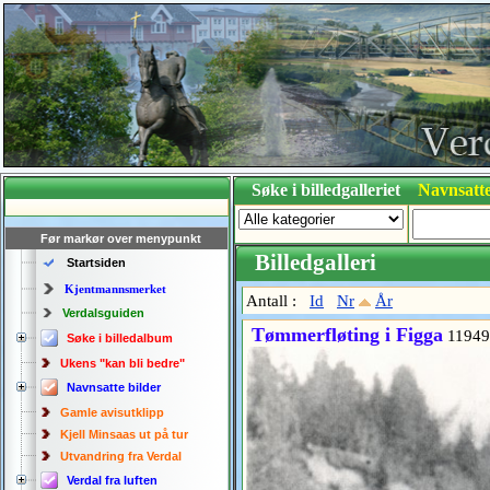
Søke i billedgalleriet
Navnsatte
Før markør over menypunkt
Billedgalleri
Startsiden
Kjentmannsmerket
Antall :
Id
Nr
År
Verdalsguiden
Tømmerfløting i Figga
11949
Søke i billedalbum
Ukens "kan bli bedre"
Navnsatte bilder
Gamle avisutklipp
Kjell Minsaas ut på tur
Utvandring fra Verdal
Verdal fra luften