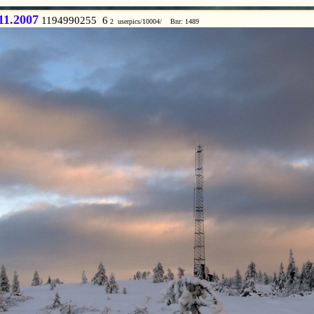
11.2007
1194990255 6
2 userpics/10004/ Bnr: 1489