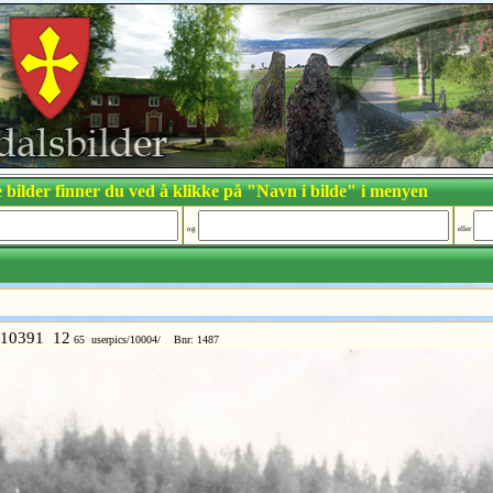
 bilder finner du ved å klikke på "Navn i bilde" i menyen
og
eller
10391 12
65 userpics/10004/ Bnr: 1487