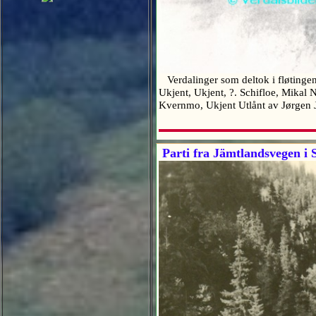
Verdalinger som deltok i fløtingen
Ukjent, Ukjent, ?. Schifloe, Mikal 
Kvernmo, Ukjent Utlånt av Jørge
Parti fra Jämtlandsvegen i 