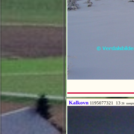
Kalkovn
1195077321 13
26 userp