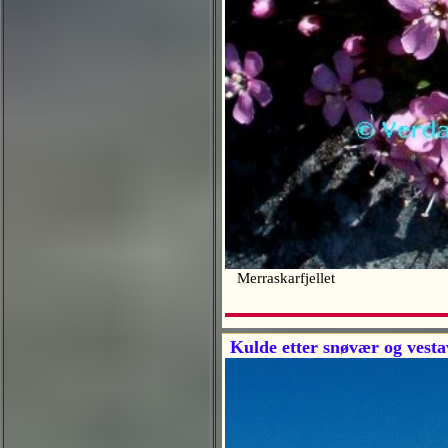
Merraskarfjellet
Kulde etter snøvær og vesta