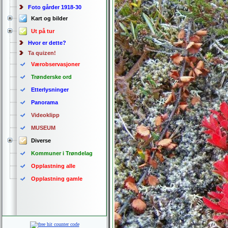
Foto gårder 1918-30
Kart og bilder
Ut på tur
Hvor er dette?
Ta quizen!
Værobservasjoner
Trønderske ord
Etterlysninger
Panorama
Videoklipp
MUSEUM
Diverse
Kommuner i Trøndelag
Opplastning alle
Opplastning gamle