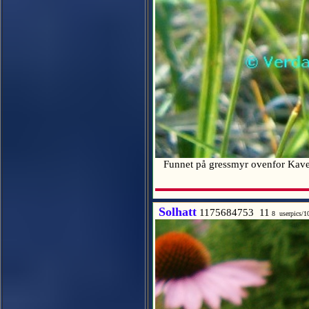
Funnet på gressmyr ovenfor Kave
Solhatt
1175684753 11
8 userpics/