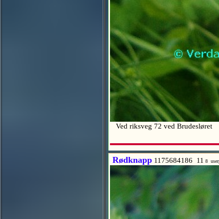
Ved riksveg 72 ved Brudesløret
Rødknapp
1175684186 11
8 user