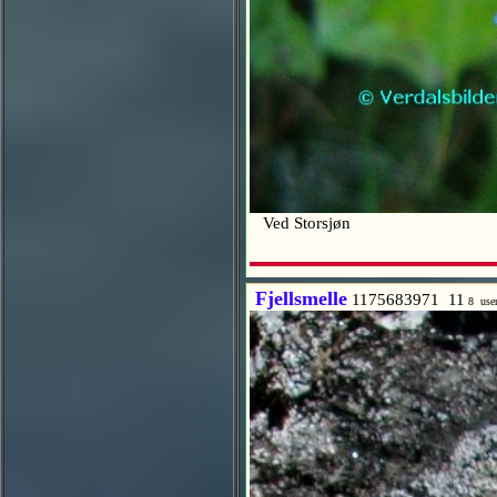
Ved Storsjøn
Fjellsmelle
1175683971 11
8 use