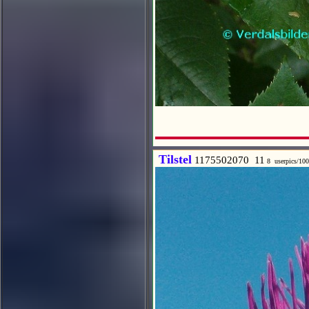
Tilstel
1175502070 11
8 userpics/10