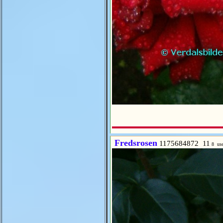
Fredsrosen
1175684872 11
8 use