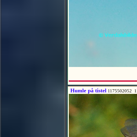
Humle på tistel
1175502052 1