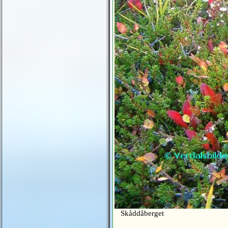
Skåddåberget