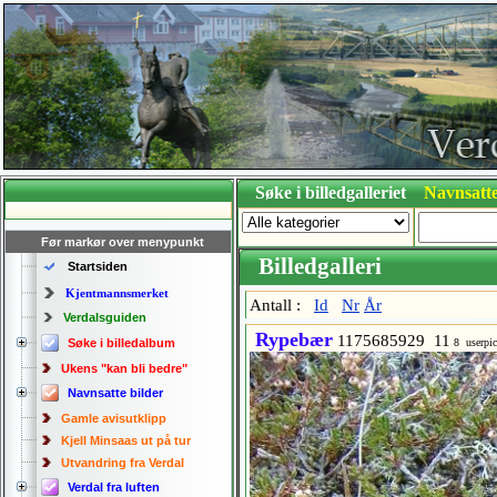
Søke i billedgalleriet
Navnsatte
Før markør over menypunkt
Billedgalleri
Startsiden
Kjentmannsmerket
Antall :
Id
Nr
År
Verdalsguiden
Rypebær
1175685929 11
Søke i billedalbum
8 userpi
Ukens "kan bli bedre"
Navnsatte bilder
Gamle avisutklipp
Kjell Minsaas ut på tur
Utvandring fra Verdal
Verdal fra luften