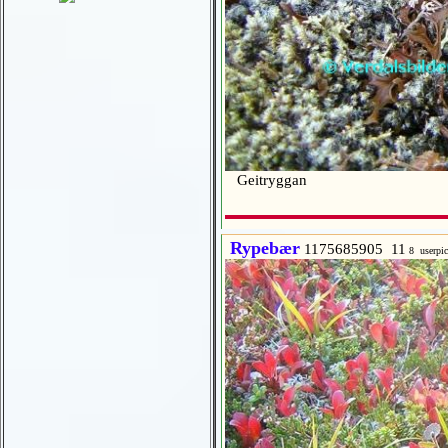
Geitryggan
Rypebær
1175685905 11
8 userpi