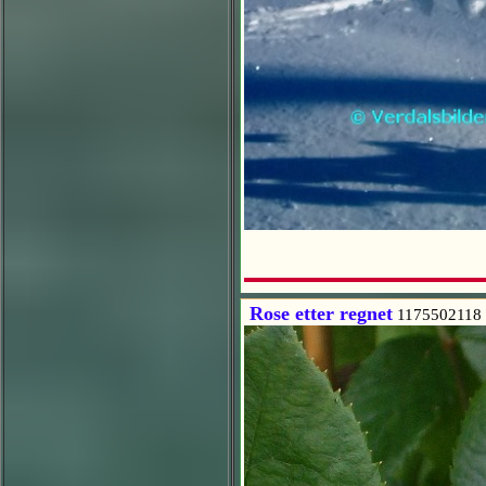
Rose etter regnet
1175502118