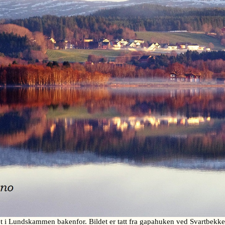
 i Lundskammen bakenfor. Bildet er tatt fra gapahuken ved Svartbek