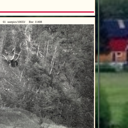
9
61 userpics/10033/ Bnr: 11408