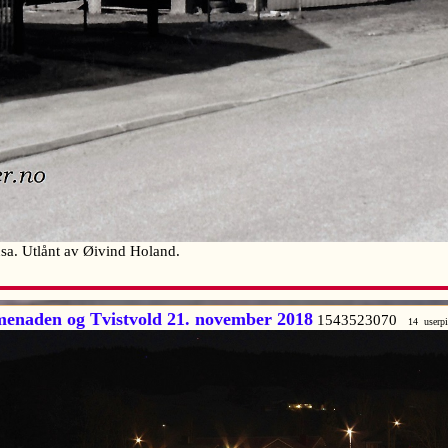
usa. Utlånt av Øivind Holand.
enaden og Tvistvold 21. november 2018
1543523070
14 userp