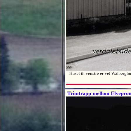
Huset til venstre er vel Walbergh
Trimtrapp mellom Elveprom