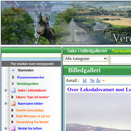
Søke i billedgalleriet
Navnsatte
Før markør over menypunkt
Billedgalleri
Startsiden
Kjentmannsmerket
Antall :
Id
Nr
År
Verdalsguiden
Over Leksdalsvatnet mot Lu
Søke i billedalbum
Ukens "kan bli bedre"
Navnsatte bilder
Gamle avisutklipp
Kjell Minsaas ut på tur
Utvandring fra Verdal
Verdal fra luften