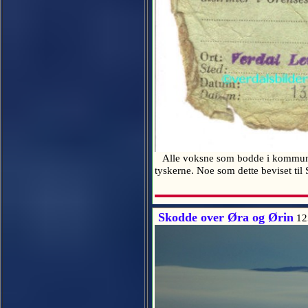
Alle voksne som bodde i kommuner m
tyskerne. Noe som dette beviset 
Skodde over Øra og Ørin
12