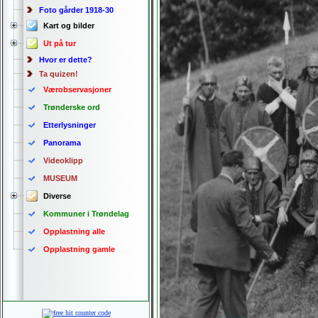
Foto gårder 1918-30
Kart og bilder
Ut på tur
Hvor er dette?
Ta quizen!
Værobservasjoner
Trønderske ord
Etterlysninger
Panorama
Videoklipp
MUSEUM
Diverse
Kommuner i Trøndelag
Opplastning alle
Opplastning gamle