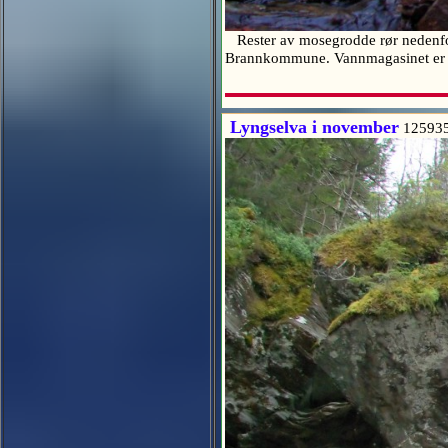
Rester av mosegrodde rør nedenfor 
Brannkommune. Vannmagasinet er h
Lyngselva i november
12593