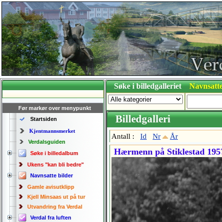
Søke i billedgalleriet
Navnsatte
Før markør over menypunkt
Billedgalleri
Startsiden
Kjentmannsmerket
Antall :
Id
Nr
År
Verdalsguiden
Hærmenn på Stiklestad 195
Søke i billedalbum
Ukens "kan bli bedre"
Navnsatte bilder
Gamle avisutklipp
Kjell Minsaas ut på tur
Utvandring fra Verdal
Verdal fra luften