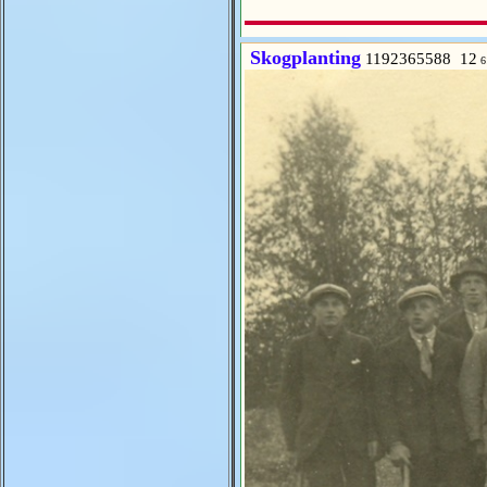
Skogplanting
1192365588 12
6