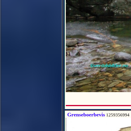
Grenseboerbevis
1259356994