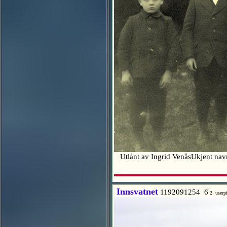
Utlånt av Ingrid VenåsUkjent navns
Innsvatnet
1192091254 6
2 userp