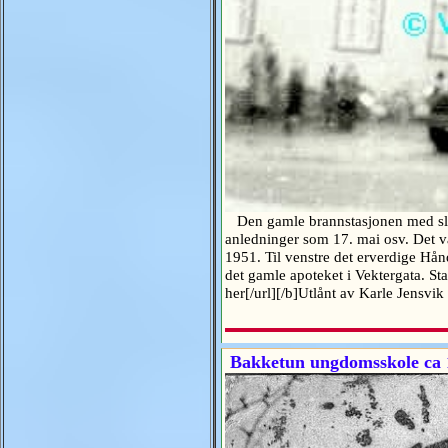
Den gamle brannstasjonen med slang
anledninger som 17. mai osv. Det va
1951. Til venstre det erverdige Hå
det gamle apoteket i Vektergata. St
her[/url][/b]Utlånt av Karle Jensv
Bakketun ungdomsskole ca 