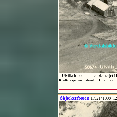
Ulvilla fra den tid det ble hesjet i
Kraftstasjonen bakenfor.Utlånt 
Skjækerfossen
1192141998 1