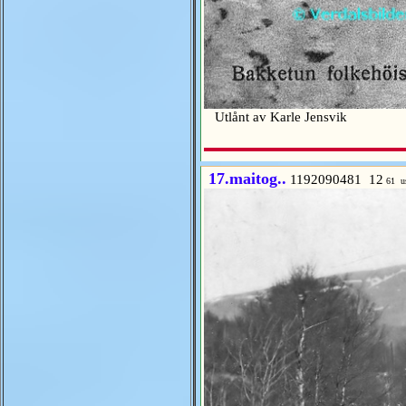
Utlånt av Karle Jensvik
17.maitog..
1192090481 12
61 u