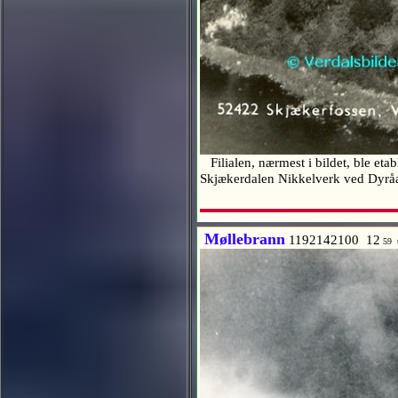
Filialen, nærmest i bildet, ble eta
Skjækerdalen Nikkelverk ved Dyr
Møllebrann
1192142100 12
59 