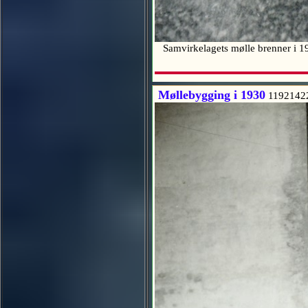
Samvirkelagets mølle brenner i 19
Møllebygging i 1930
1192142