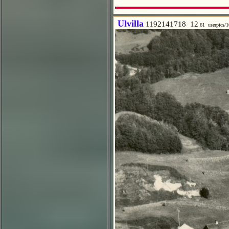
Ulvilla
1192141718 12
61 userpics/