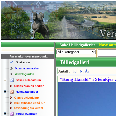
Søke i billedgalleriet
Navnsatte
Før markør over menypunkt
Billedgalleri
Startsiden
Kjentmannsmerket
Antall :
Id
Nr
År
Verdalsguiden
"Kong Harald" i Steinkjer 
Søke i billedalbum
Ukens "kan bli bedre"
Navnsatte bilder
Gamle avisutklipp
Kjell Minsaas ut på tur
Utvandring fra Verdal
Verdal fra luften