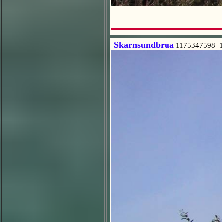
Skarnsundbrua
1175347598 