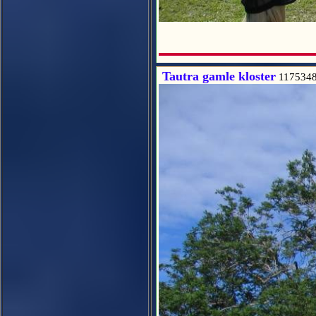
Tautra gamle kloster
117534