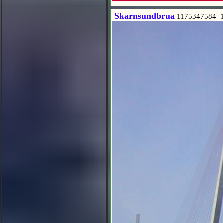
Skarnsundbrua
1175347584 