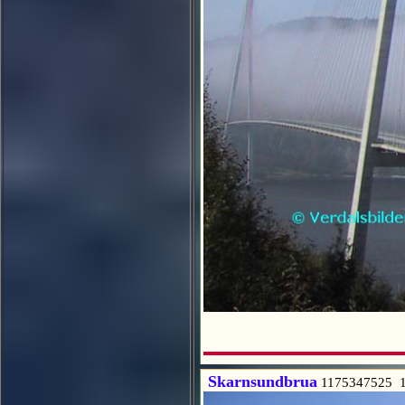
Skarnsundbrua
1175347525 