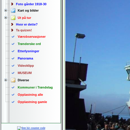
Foto gårder 1918-30
Kart og bilder
Ut på tur
Hvor er dette?
Ta quizen!
Værobservasjoner
Trønderske ord
Etterlysninger
Panorama
Videoklipp
MUSEUM
Diverse
Kommuner i Trøndelag
Opplastning alle
Opplastning gamle