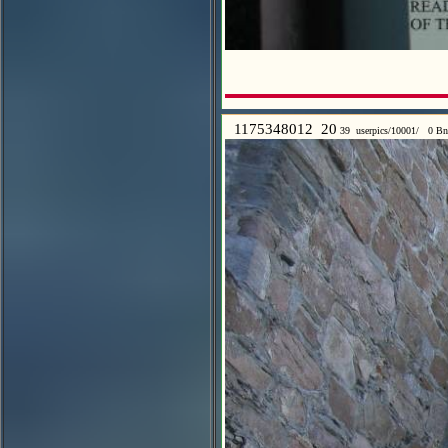
1175348012 20
39 userpics/10001/ 0 Bn