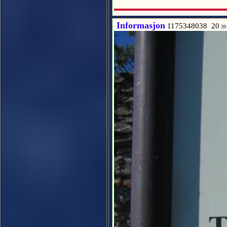
Informasjon
1175348038 20
39