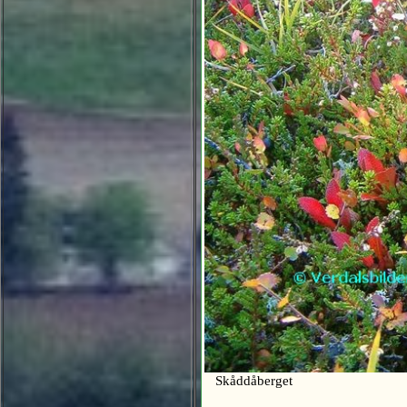
Skåddåberget