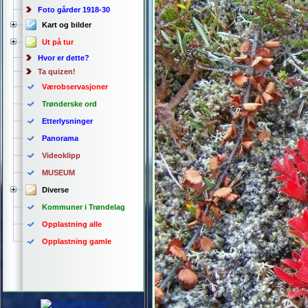
Foto gårder 1918-30
Kart og bilder
Ut på tur
Hvor er dette?
Ta quizen!
Værobservasjoner
Trønderske ord
Etterlysninger
Panorama
Videoklipp
MUSEUM
Diverse
Kommuner i Trøndelag
Opplastning alle
Opplastning gamle