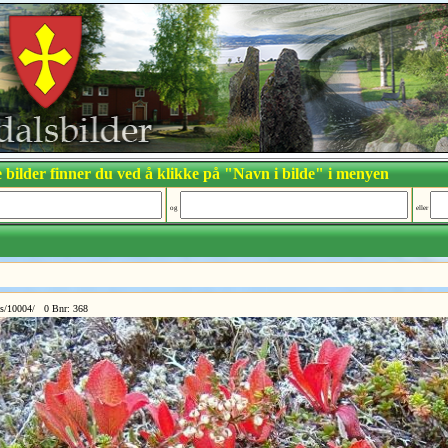
 bilder finner du ved å klikke på "Navn i bilde" i menyen
og
eller
cs/10004/ 0 Bnr: 368