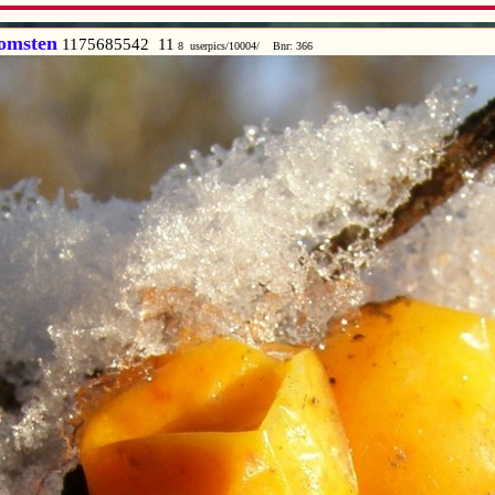
omsten
1175685542 11
8 userpics/10004/ Bnr: 366