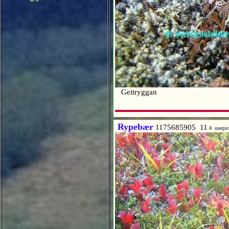
Geitryggan
Rypebær
1175685905 11
8 userpi