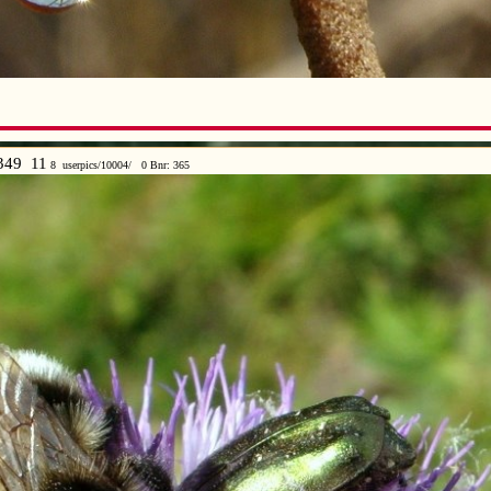
349 11
8 userpics/10004/ 0 Bnr: 365