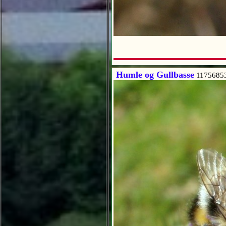
Humle og Gullbasse
1175685