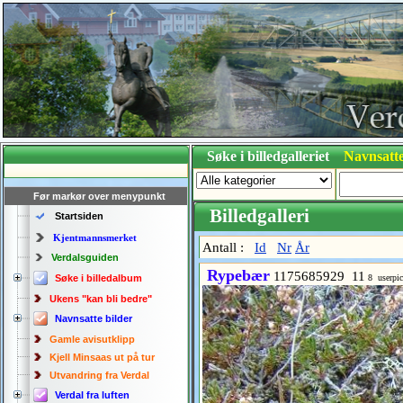
Søke i billedgalleriet
Navnsatte
Før markør over menypunkt
Billedgalleri
Startsiden
Kjentmannsmerket
Antall :
Id
Nr
År
Verdalsguiden
Rypebær
1175685929 11
Søke i billedalbum
8 userpi
Ukens "kan bli bedre"
Navnsatte bilder
Gamle avisutklipp
Kjell Minsaas ut på tur
Utvandring fra Verdal
Verdal fra luften