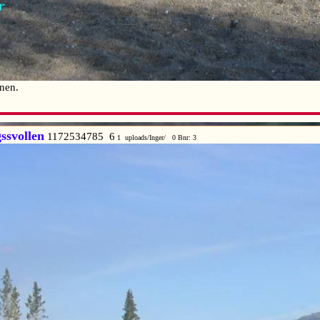
nnen.
ssvollen
1172534785 6
1 uploads/Inger/ 0 Bnr: 3