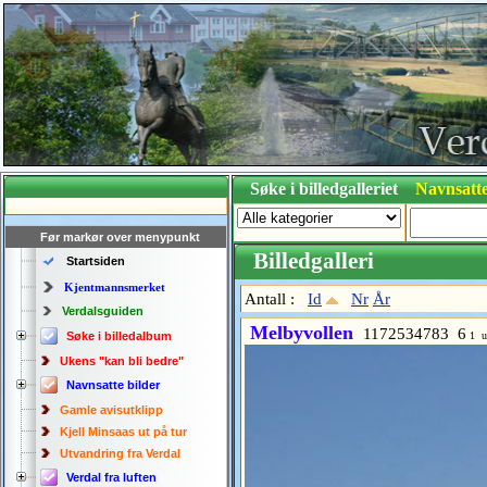
Søke i billedgalleriet
Navnsatte
Før markør over menypunkt
Billedgalleri
Startsiden
Kjentmannsmerket
Antall :
Id
Nr
År
Verdalsguiden
Melbyvollen
1172534783 6
Søke i billedalbum
1 u
Ukens "kan bli bedre"
Navnsatte bilder
Gamle avisutklipp
Kjell Minsaas ut på tur
Utvandring fra Verdal
Verdal fra luften