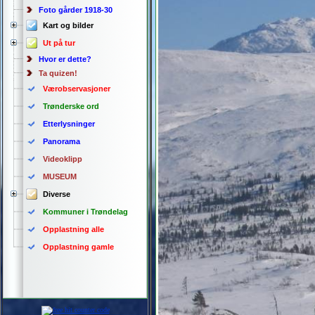
Foto gårder 1918-30
Kart og bilder
Ut på tur
Hvor er dette?
Ta quizen!
Værobservasjoner
Trønderske ord
Etterlysninger
Panorama
Videoklipp
MUSEUM
Diverse
Kommuner i Trøndelag
Opplastning alle
Opplastning gamle