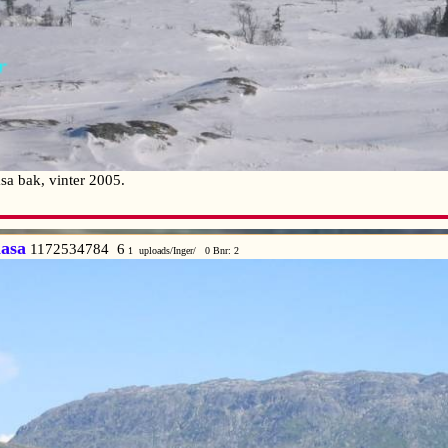
sa bak, vinter 2005.
asa
1172534784 6
1 uploads/Inger/ 0 Bnr: 2