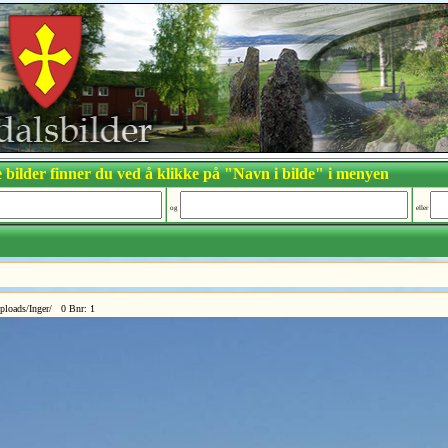
 bilder finner du ved å klikke på "Navn i bilde" i menyen
og
eller
ploads/Inger/ 0 Bnr: 1