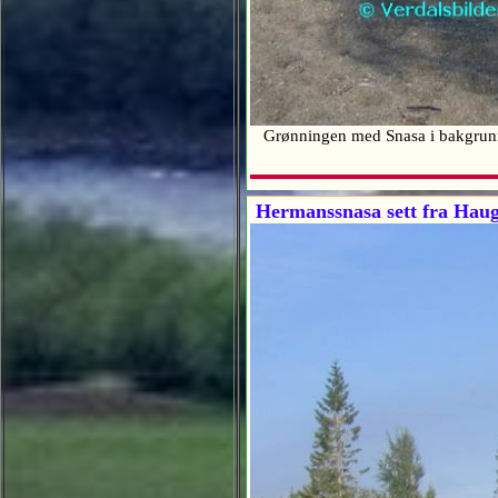
Grønningen med Snasa i bakgru
Hermanssnasa sett fra Haug