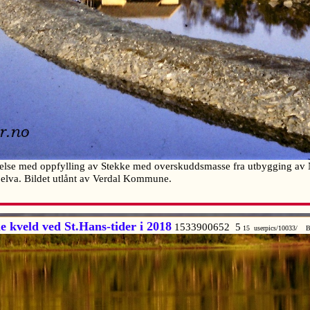
delse med oppfylling av Stekke med overskuddsmasse fra utbygging av N
 elva. Bildet utlånt av Verdal Kommune.
le kveld ved St.Hans-tider i 2018
1533900652 5
15 userpics/10033/ B