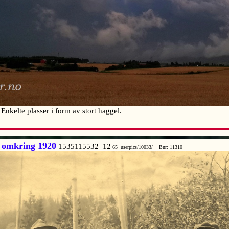
kelte plasser i form av stort haggel.
 omkring 1920
1535115532 12
65 userpics/10033/ Bnr: 11310