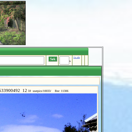
Vis alle
Ik
533900492 12
59 userpics/10033/ Bnr: 11306