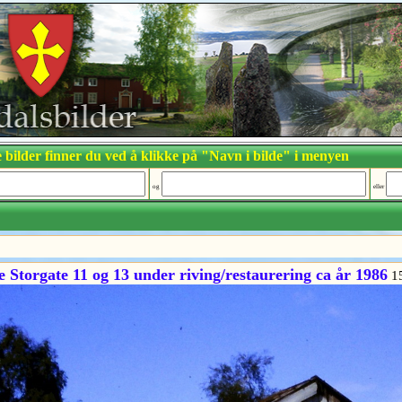
 bilder finner du ved å klikke på "Navn i bilde" i menyen
og
eller
torgate 11 og 13 under riving/restaurering ca år 1986
1