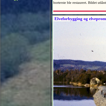
borterste ble restaurert. Bildet u
Elveforbygging og elveprom