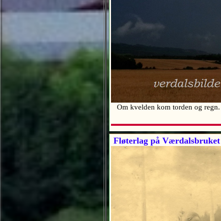
Om kvelden kom torden og regn. En
Fløterlag på Værdalsbruket