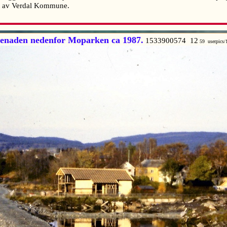
tlånt av Verdal Kommune.
enaden nedenfor Moparken ca 1987.
1533900574 12
59 userpics