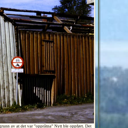
unn av at det var "oppråtna" Nytt ble oppført. Det