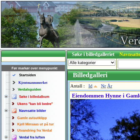
Søke i billedgalleriet
Navnsatte
Før markør over menypunkt
Billedgalleri
Startsiden
Kjentmannsmerket
Antall :
Id
Nr
År
Verdalsguiden
Eiendommen Hynne i Gamle S
Søke i billedalbum
Ukens "kan bli bedre"
Navnsatte bilder
Gamle avisutklipp
Kjell Minsaas ut på tur
Utvandring fra Verdal
Verdal fra luften