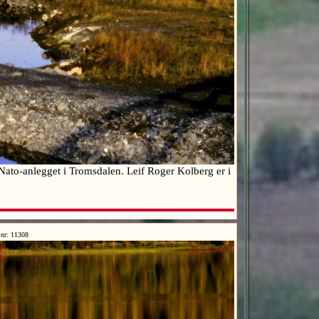
ato-anlegget i Tromsdalen. Leif Roger Kolberg er i
nr: 11308