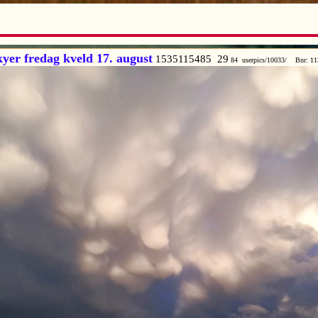
er fredag kveld 17. august
1535115485 29
84 userpics/10033/ Bnr: 11