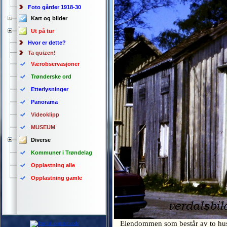
Foto gårder 1918-30
Kart og bilder
Ut på tur
Hvor er dette?
Ta quizen!
Værobservasjoner
Trønderske ord
Etterlysninger
Panorama
Videoklipp
MUSEUM
Diverse
Kommuner i Trøndelag
Opplastning alle
Opplastning gamle
Eiendommen som består av to hus li