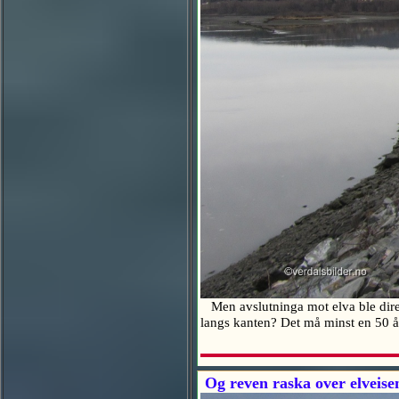
Men avslutninga mot elva ble direkt
langs kanten? Det må minst en 50 år
Og reven raska over elveise