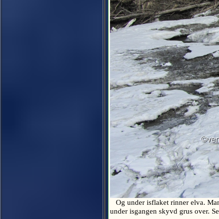
Og under isflaket rinner elva. Man 
under isgangen skyvd grus over. Se