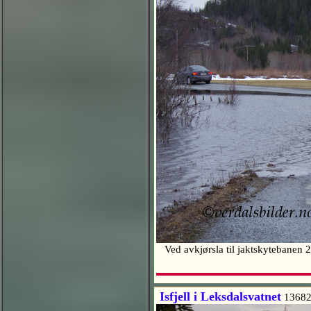
Ved avkjørsla til jaktskytebanen 
Isfjell i Leksdalsvatnet
13682