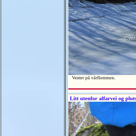
Venter på vårflommen.
Litt utenfor alfarvei og plutse