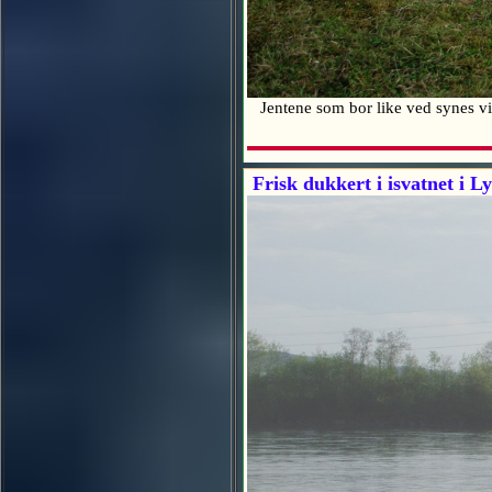
Jentene som bor like ved synes vi 
Frisk dukkert i isvatnet i L