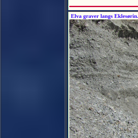
Elva graver langs Eklesørin