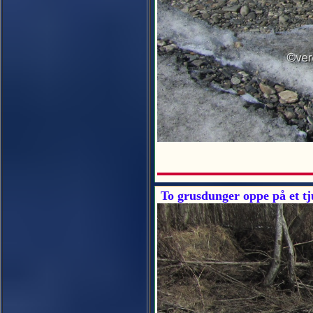
To grusdunger oppe på et tju