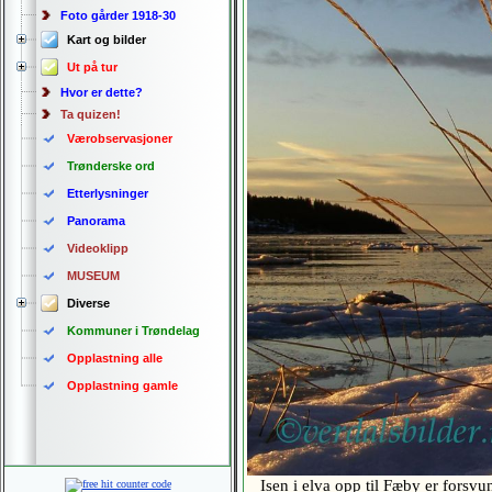
Foto gårder 1918-30
Kart og bilder
Ut på tur
Hvor er dette?
Ta quizen!
Værobservasjoner
Trønderske ord
Etterlysninger
Panorama
Videoklipp
MUSEUM
Diverse
Kommuner i Trøndelag
Opplastning alle
Opplastning gamle
Isen i elva opp til Fæby er forsv