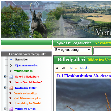
Søke i billedgalleriet
Navnsatte
Før markør over menypunkt
Billedgalleri
Bilder fra Ver
Startsiden
Kjentmannsmerket
Antall :
Id
Nr
År
Verdalsguiden
Is i Fleskhusbukta 30. dese
Søke i billedalbum
Ukens "kan bli bedre"
Navnsatte bilder
Gamle avisutklipp
Kjell Minsaas ut på tur
Utvandring fra Verdal
Verdal fra luften