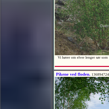
Vi hører om elver lenger sør som
Pikene ved floden.
136894724