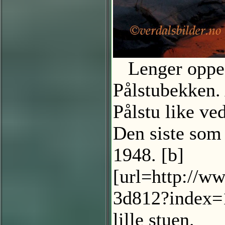
Lenger oppe, 
Pålstubekken. 
Pålstu like ve
Den siste som
1948. [b]
[url=http://
3d812?index=1
lille stuen.