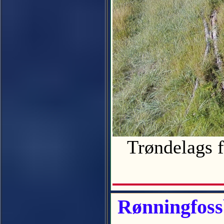
Trøndelags fl
Rønningfossb