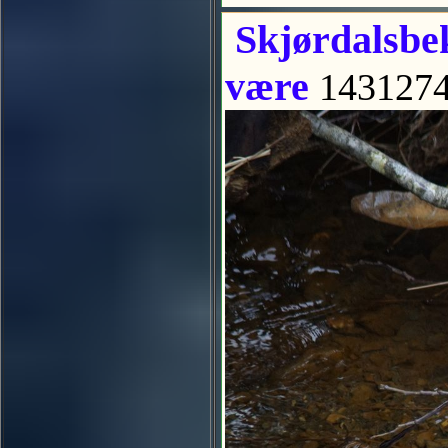
Skjørdalsbek
være
143127