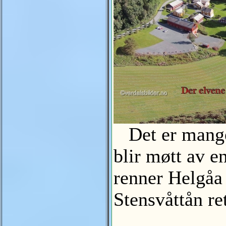
Det er mange 
blir møtt av e
renner Helgåa
Stensvåttån re