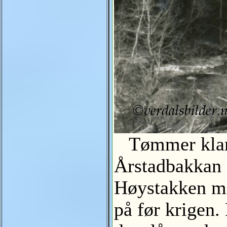
Tømmer klar f
Årstadbakkan 
Høystakken mi
på før krigen.