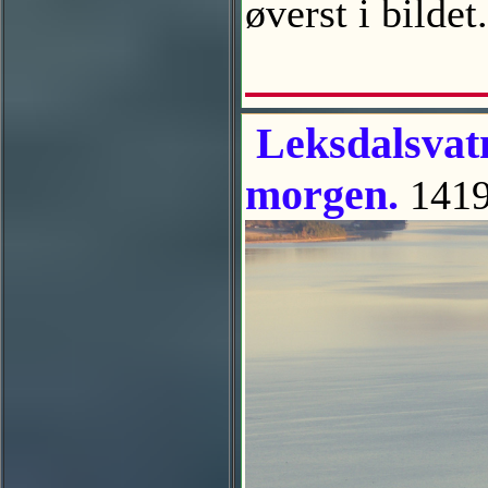
øverst i bilde
Leksdalsvatn
morgen.
1419