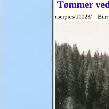
Tømmer ved 
userpics/10028/ Bnr: