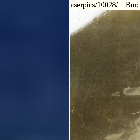
userpics/10028/ Bnr: