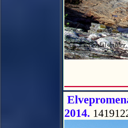
Elvepromena
2014.
141912