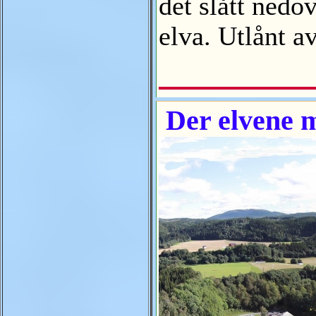
det slått nedo
elva. Utlånt 
Der elvene m