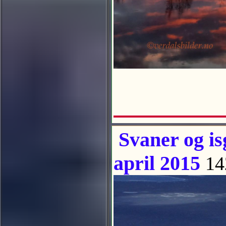
Svaner og is
april 2015
14