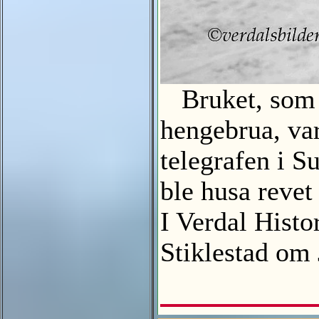
Bruket, som l
hengebrua, va
telegrafen i S
ble husa revet
I Verdal Histo
Stiklestad om