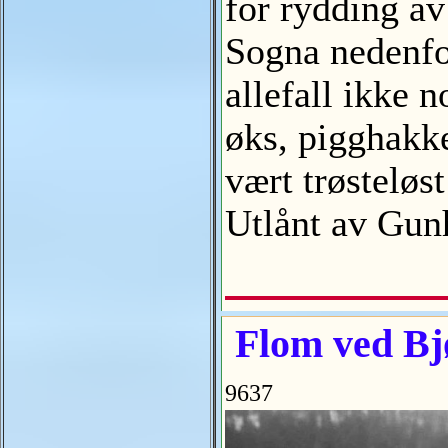
for rydding av
Sogna nedenfor
allefall ikke 
øks, pigghakke
vært trøsteløst
Utlånt av Gu
Flom ved Bjø
9637