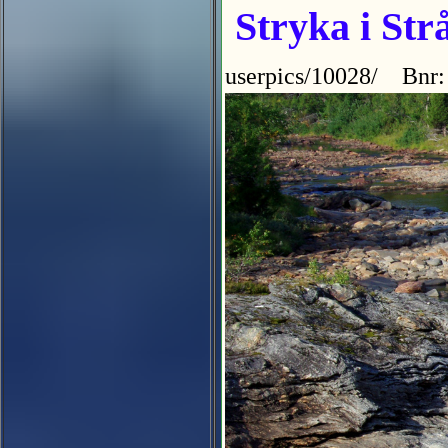
Stryka i Str
userpics/10028/ Bnr: