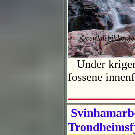
Under krigen f
fossene innen
Svinhamarb
Trondheimsf