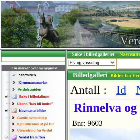
Søke i billedgalleriet
Navnsatte
Før markør over menypunkt
Billedgalleri
Bilder fra Ver
Startsiden
Kjentmannsmerket
Antall :
Id
Verdalsguiden
Søke i billedalbum
Rinnelva og
Ukens "kan bli bedre"
Navnsatte bilder
Gamle avisutklipp
Bnr: 9603
Kjell Minsaas ut på tur
Utvandring fra Verdal
Verdal fra luften