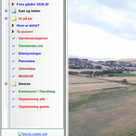
Foto gårder 1918-30
Kart og bilder
Ut på tur
Hvor er dette?
Ta quizen!
Værobservasjoner
Trønderske ord
Etterlysninger
Panorama
Videoklipp
MUSEUM
Diverse
Kommuner i Trøndelag
Opplastning alle
Opplastning gamle