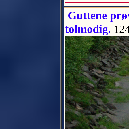
Guttene prøv
tolmodig.
124