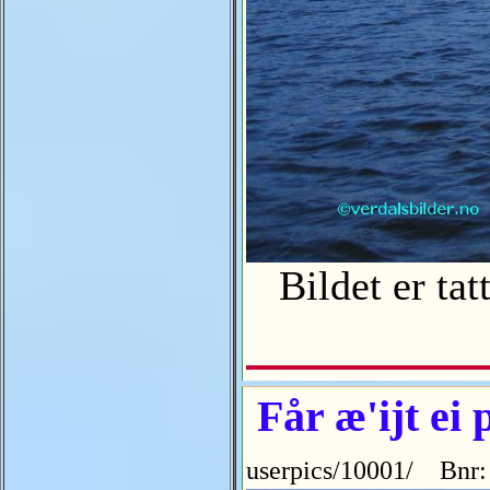
Bildet er tat
Får æ'ijt ei 
userpics/10001/ Bnr: