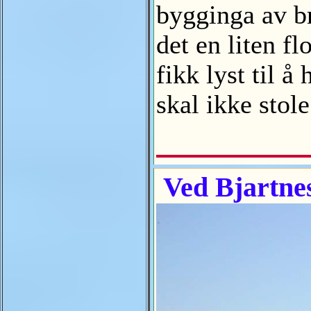
bygginga av b
det en liten fl
fikk lyst til 
skal ikke stol
Ved Bjartnes 