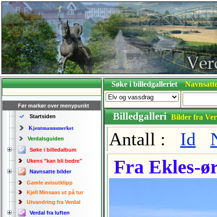
Søke i billedgalleriet
Navnsatte
Før markør over menypunkt
Billedgalleri
Bilder fra Ver
Startsiden
Kjentmannsmerket
Antall :
Id
Verdalsguiden
Søke i billedalbum
Fra Ekles-ør
Ukens "kan bli bedre"
Navnsatte bilder
Gamle avisutklipp
Kjell Minsaas ut på tur
Utvandring fra Verdal
Verdal fra luften