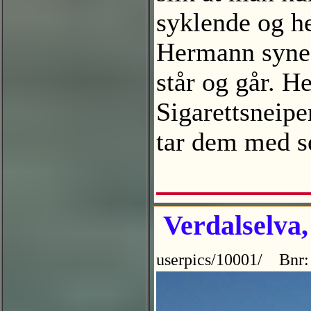
syklende og he
Hermann synes 
står og går. H
Sigarettsneipe
tar dem med s
Verdalselva,
userpics/10001/ Bnr: