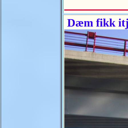
Dæm fikk itj