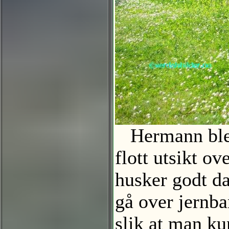
Hermann ble 9
flott utsikt 
husker godt da
gå over jernba
slik at man ku