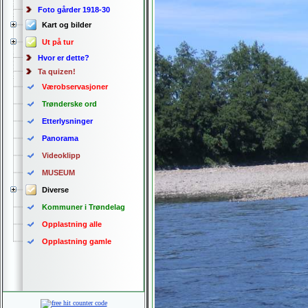
Foto gårder 1918-30
Kart og bilder
Ut på tur
Hvor er dette?
Ta quizen!
Værobservasjoner
Trønderske ord
Etterlysninger
Panorama
Videoklipp
MUSEUM
Diverse
Kommuner i Trøndelag
Opplastning alle
Opplastning gamle