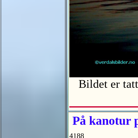
Bildet er tat
På kanotur p
4188