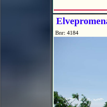
Elvepromena
Bnr: 4184