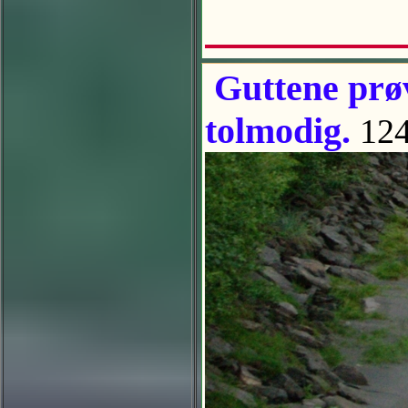
Guttene prøv
tolmodig.
124