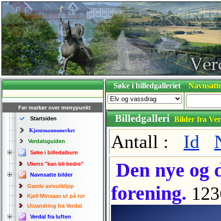
Søke i billedgalleriet
Navnsatte
Før markør over menypunkt
Billedgalleri
Bilder fra Ver
Startsiden
Kjentmannsmerket
Antall :
Id
Verdalsguiden
Søke i billedalbum
Den nye og d
Ukens "kan bli bedre"
Navnsatte bilder
forening.
Gamle avisutklipp
123
Kjell Minsaas ut på tur
Utvandring fra Verdal
Verdal fra luften