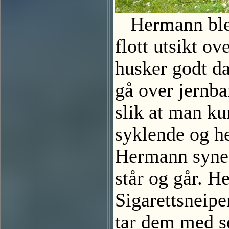
Hermann ble 9
flott utsikt 
husker godt da
gå over jernba
slik at man ku
syklende og he
Hermann synes 
står og går. H
Sigarettsneipe
tar dem med s