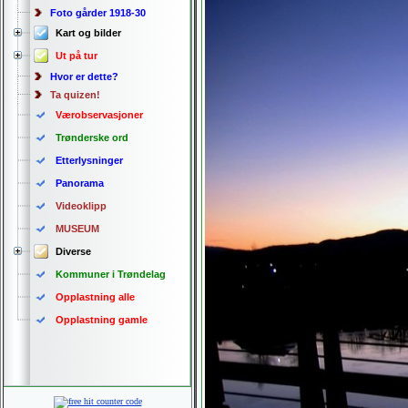
Foto gårder 1918-30
Kart og bilder
Ut på tur
Hvor er dette?
Ta quizen!
Værobservasjoner
Trønderske ord
Etterlysninger
Panorama
Videoklipp
MUSEUM
Diverse
Kommuner i Trøndelag
Opplastning alle
Opplastning gamle