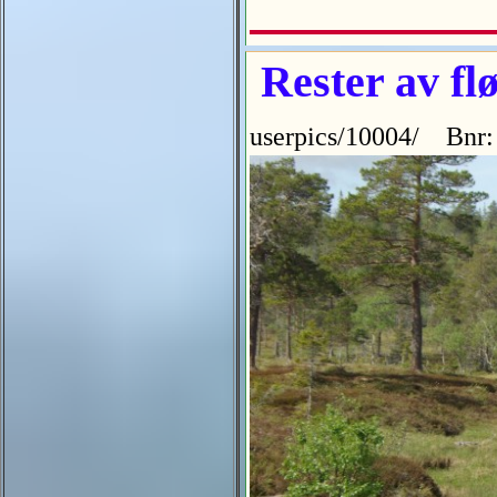
Rester av fl
userpics/10004/ Bnr: