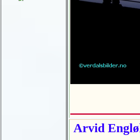
Arvid Engløk