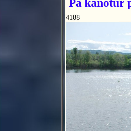
På kanotur p
4188