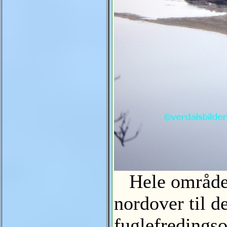
Hele området 
nordover til d
fuglefredin