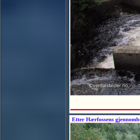
Etter Hærfossens gjennombrud