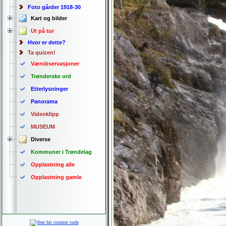
Foto gårder 1918-30
Kart og bilder
Ut på tur
Hvor er dette?
Ta quizen!
Værobservasjoner
Trønderske ord
Etterlysninger
Panorama
Videoklipp
MUSEUM
Diverse
Kommuner i Trøndelag
Opplastning alle
Opplastning gamle