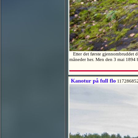
Etter det første gjennombruddet de
måneder her. Men den 3 mai 1894 bl
Kanotur på full flo
11728685