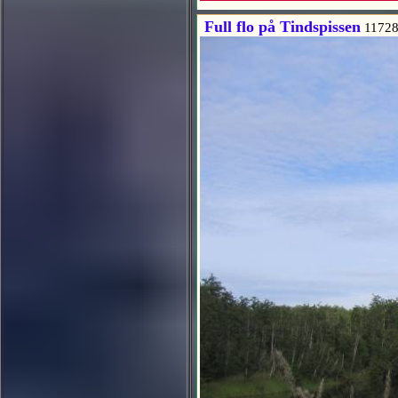
Full flo på Tindspissen
11728