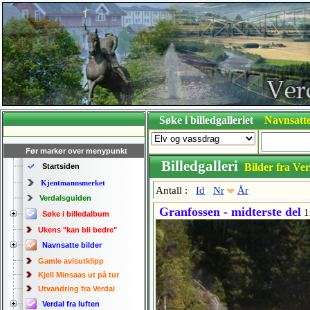
Søke i billedgalleriet
Navnsatte
Før markør over menypunkt
Billedgalleri
Bilder fra Ver
Startsiden
Kjentmannsmerket
Antall :
Id
Nr
År
Verdalsguiden
Granfossen - midterste del
1
Søke i billedalbum
Ukens "kan bli bedre"
Navnsatte bilder
Gamle avisutklipp
Kjell Minsaas ut på tur
Utvandring fra Verdal
Verdal fra luften