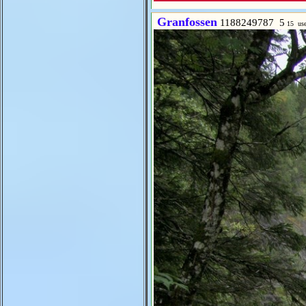
Granfossen
1188249787 5
15 use