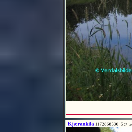
Kjærankila
1172868530 5
27 up