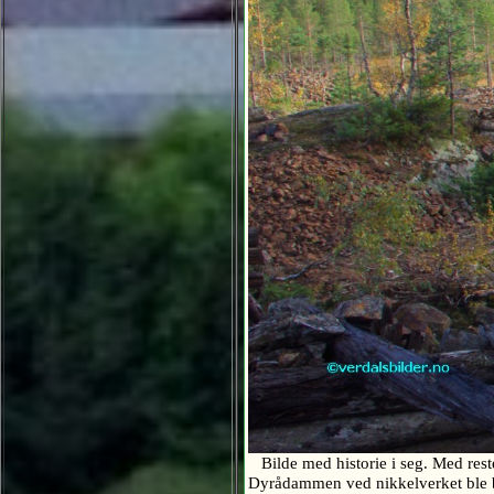
Bilde med historie i seg. Med rest
Dyrådammen ved nikkelverket ble b