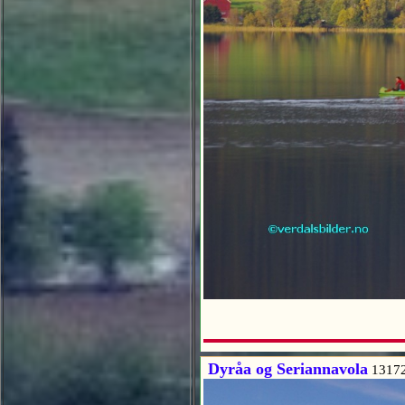
Dyråa og Seriannavola
1317