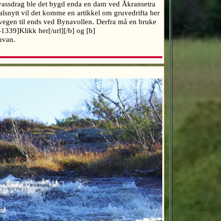
vassdrag ble det bygd enda en dam ved Åkransetra
lsnytt vil det komme en artikkel om gruvedrifta her
vegen til ends ved Bynavollen. Derfra må en bruke
1339]Klikk her[/url][/b] og [b]
 gruvan.