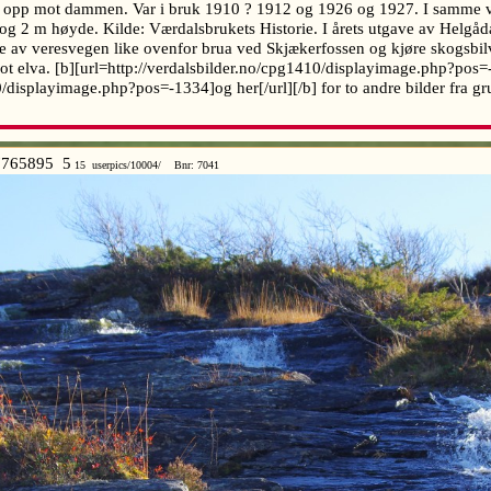
ten opp mot dammen. Var i bruk 1910 ? 1912 og 1926 og 1927. I samme 
g 2 m høyde. Kilde: Værdalsbrukets Historie. I årets utgave av Helgåda
e av veresvegen like ovenfor brua ved Skjækerfossen og kjøre skogsbil
ot elva. [b][url=http://verdalsbilder.no/cpg1410/displayimage.php?pos=-
10/displayimage.php?pos=-1334]og her[/url][/b] for to andre bilder fra
765895 5
15 userpics/10004/ Bnr: 7041