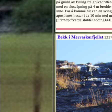
på grunn av fylling fra gruvedrif
med en sluseåpning på 4 m bredde o
inne. For å komme hit kan en sving
apostlenes hester i ca 10 min ned m
[url=http://verdalsbilder.no/cpg14
Bekk i Merraskarfjellet
1317