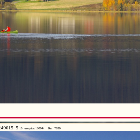
249015 5
15 userpics/10004/ Bnr: 7030