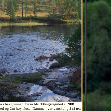
 i bakgrunnenDyråa ble fløtingsregulert i 1908.
ed og 2m høy sluse. Dammen var vanskelig å få tett