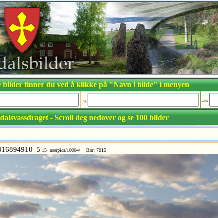
 bilder finner du ved å klikke på "Navn i bilde" i menyen
og
eller
dalsvassdraget - Scroll deg nedover og se 100 bilder
16894910 5
15 userpics/10004/ Bnr: 7015