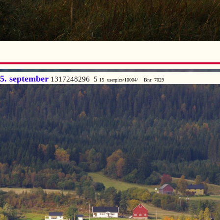
5. september
1317248296 5
15 userpics/10004/ Bnr: 7029