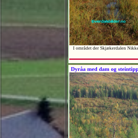
I området der Skjækerdalen Nikkel
Dyråa med dam og steintip