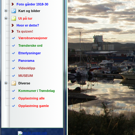
Foto gårder 1918-30
Kart og bilder
Ut på tur
Hvor er dette?
Ta quizen!
Værobservasjoner
Trønderske ord
Etterlysninger
Panorama
Videoklipp
MUSEUM
Diverse
Kommuner i Trøndelag
Opplastning alle
Opplastning gamle