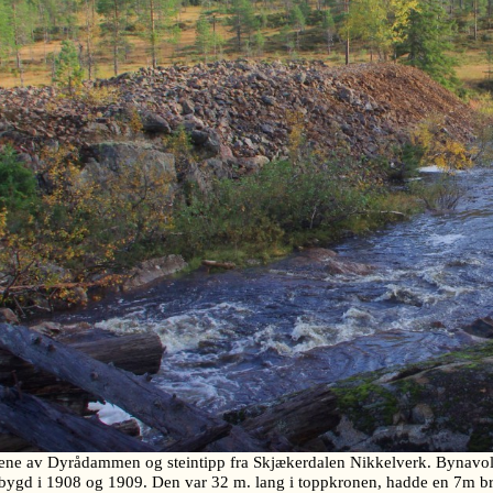
ene av Dyrådammen og steintipp fra Skjækerdalen Nikkelverk. Bynavola
ygd i 1908 og 1909. Den var 32 m. lang i toppkronen, hadde en 7m br