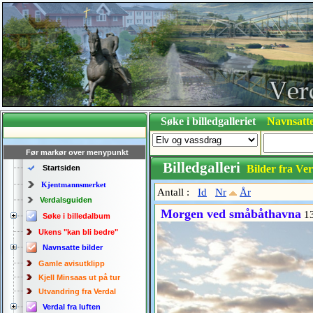
Søke i billedgalleriet
Navnsatte
Før markør over menypunkt
Billedgalleri
Bilder fra Ver
Startsiden
Kjentmannsmerket
Antall :
Id
Nr
År
Verdalsguiden
Morgen ved småbåthavna
13
Søke i billedalbum
Ukens "kan bli bedre"
Navnsatte bilder
Gamle avisutklipp
Kjell Minsaas ut på tur
Utvandring fra Verdal
Verdal fra luften