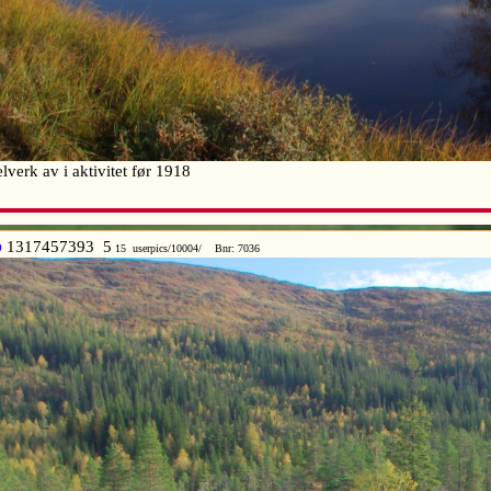
verk av i aktivitet før 1918
p
1317457393 5
15 userpics/10004/ Bnr: 7036