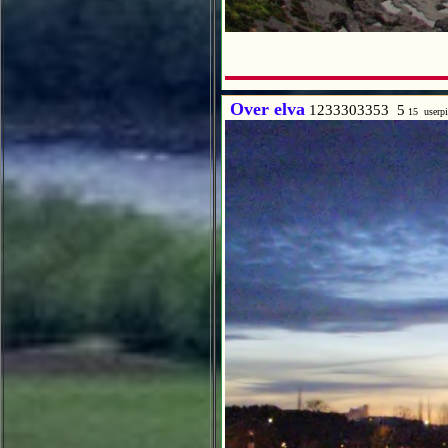
Over elva
1233303353 5
15 userp