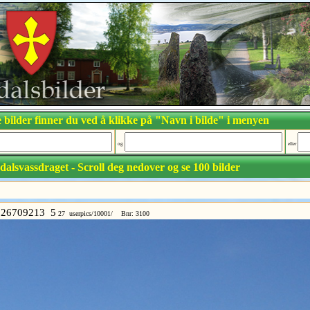
 bilder finner du ved å klikke på "Navn i bilde" i menyen
og
eller
dalsvassdraget - Scroll deg nedover og se 100 bilder
26709213 5
27 userpics/10001/ Bnr: 3100