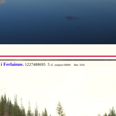
i Ferlainne.
1227488695 5
15 userpics/10004/ Bnr: 3145