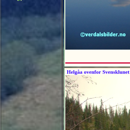
Helgåa ovenfor Svensklunet 