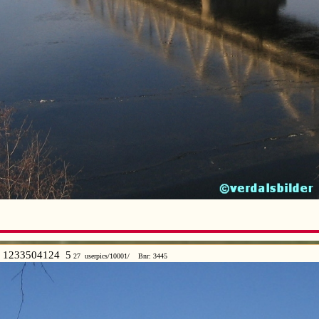
1233504124 5
27 userpics/10001/ Bnr: 3445