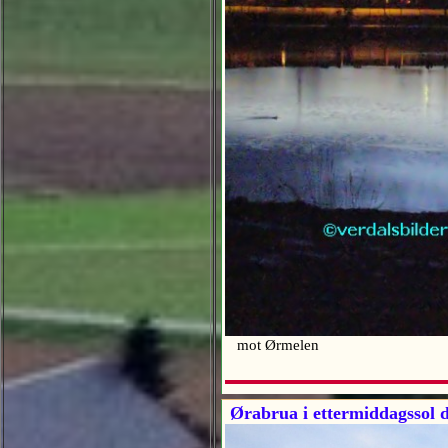
mot Ørmelen
Ørabrua i ettermiddagssol d