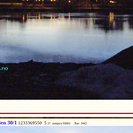
en 30/1
1233369550 5
27 userpics/10001/ Bnr: 3442