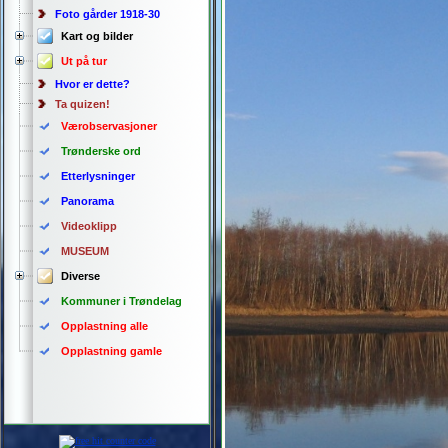
Foto gårder 1918-30
Kart og bilder
Ut på tur
Hvor er dette?
Ta quizen!
Værobservasjoner
Trønderske ord
Etterlysninger
Panorama
Videoklipp
MUSEUM
Diverse
Kommuner i Trøndelag
Opplastning alle
Opplastning gamle