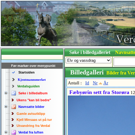
Søke i billedgalleriet
Navnsatte
Før markør over menypunkt
Billedgalleri
Bilder fra Ver
Startsiden
Kjentmannsmerket
Antall :
Id
Nr
År
Verdalsguiden
Fæbyørin sett fra Storøra
12
Søke i billedalbum
Ukens "kan bli bedre"
Navnsatte bilder
Gamle avisutklipp
Kjell Minsaas ut på tur
Utvandring fra Verdal
Verdal fra luften