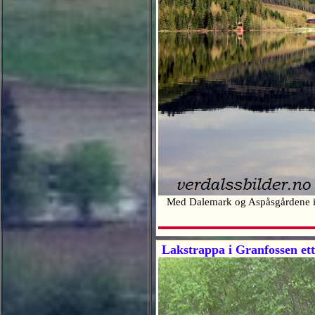
Med Dalemark og Aspåsgårdene 
Lakstrappa i Granfossen ett