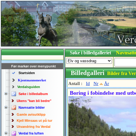
Søke i billedgalleriet
Navnsatte
Før markør over menypunkt
Billedgalleri
Bilder fra Ver
Startsiden
Kjentmannsmerket
Antall :
Id
Nr
År
Verdalsguiden
Boring i fobindelse med utb
Søke i billedalbum
Ukens "kan bli bedre"
Navnsatte bilder
Gamle avisutklipp
Kjell Minsaas ut på tur
Utvandring fra Verdal
Verdal fra luften