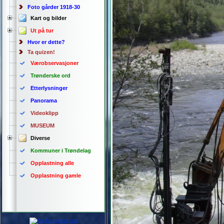
Foto gårder 1918-30
Kart og bilder
Ut på tur
Hvor er dette?
Ta quizen!
Værobservasjoner
Trønderske ord
Etterlysninger
Panorama
Videoklipp
MUSEUM
Diverse
Kommuner i Trøndelag
Opplastning alle
Opplastning gamle