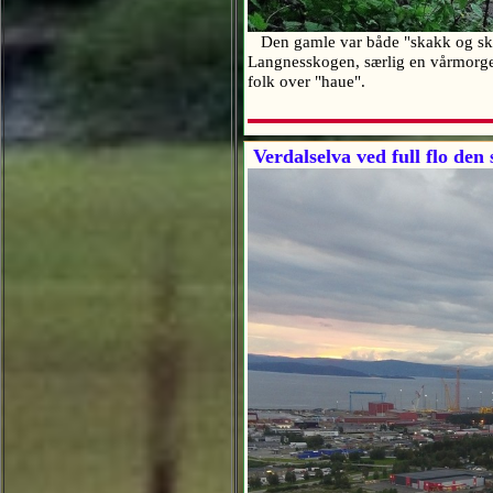
Den gamle var både "skakk og skeiv"
Langnesskogen, særlig en vårmorgen
folk over "haue".
Verdalselva ved full flo den 