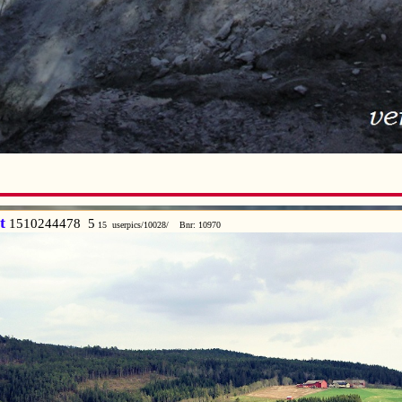
t
1510244478 5
15 userpics/10028/ Bnr: 10970