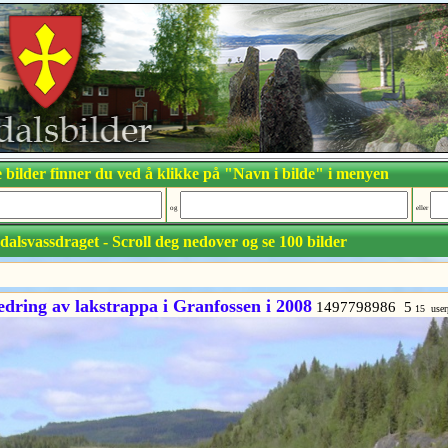
 bilder finner du ved å klikke på "Navn i bilde" i menyen
og
eller
dalsvassdraget - Scroll deg nedover og se 100 bilder
edring av lakstrappa i Granfossen i 2008
1497798986 5
15 use