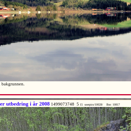
i bakgrunnen.
er utbedring i år 2008
1499073748 5
15 userpics/10028/ Bnr: 10817