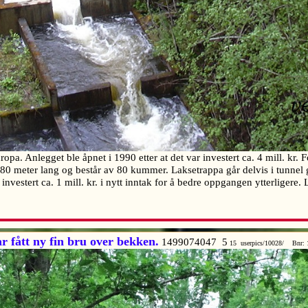
pa. Anlegget ble åpnet i 1990 etter at det var investert ca. 4 mill. kr. F
0 meter lang og består av 80 kummer. Laksetrappa går delvis i tunnel g
investert ca. 1 mill. kr. i nytt inntak for å bedre oppgangen ytterligere
r fått ny fin bru over bekken.
1499074047 5
15 userpics/10028/ Bnr: 