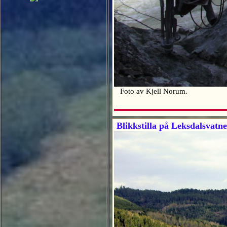
Foto av Kjell Norum.
Blikkstilla på Leksdalsvatne