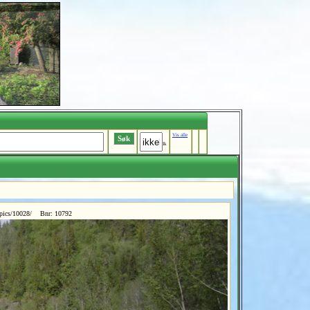
Vis alle
Ik
rpics/10028/ Bnr: 10792