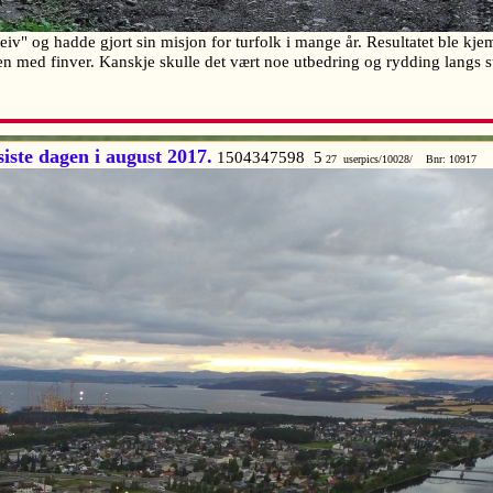
 og hadde gjort sin misjon for turfolk i mange år. Resultatet ble kjem
 med finver. Kanskje skulle det vært noe utbedring og rydding langs st
siste dagen i august 2017.
1504347598 5
27 userpics/10028/ Bnr: 10917