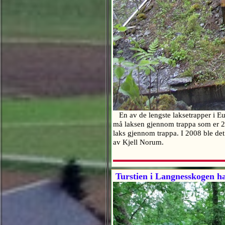
En av de lengste laksetrapper i Euro
må laksen gjennom trappa som er 28
laks gjennom trappa. I 2008 ble det 
av Kjell Norum.
Turstien i Langnesskogen ha