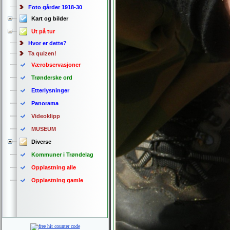
Foto gårder 1918-30
Kart og bilder
Ut på tur
Hvor er dette?
Ta quizen!
Værobservasjoner
Trønderske ord
Etterlysninger
Panorama
Videoklipp
MUSEUM
Diverse
Kommuner i Trøndelag
Opplastning alle
Opplastning gamle