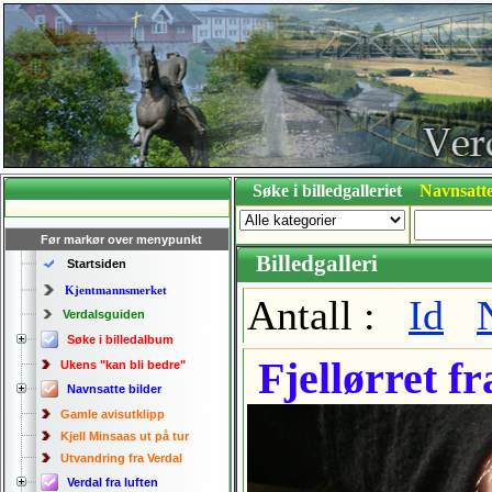
Søke i billedgalleriet
Navnsatte
Før markør over menypunkt
Billedgalleri
Startsiden
Kjentmannsmerket
Antall :
Id
Verdalsguiden
Søke i billedalbum
Fjellørret f
Ukens "kan bli bedre"
Navnsatte bilder
Gamle avisutklipp
Kjell Minsaas ut på tur
Utvandring fra Verdal
Verdal fra luften