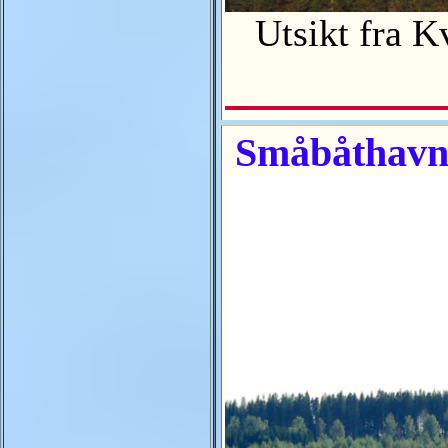
Utsikt fra Kv
Småbåthavna