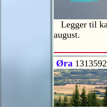
Legger til kai
august.
Øra
1313592