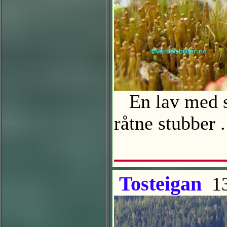
En lav med s
råtne stubber
Tosteigan
13