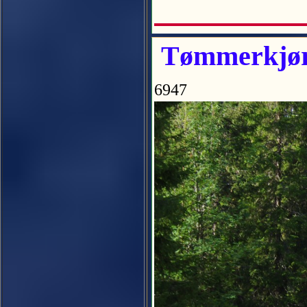
Tømmerkjøri
6947