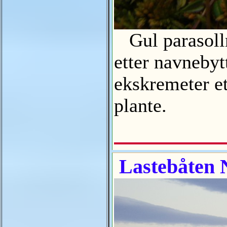
Gul parasollm
etter navnebyt
ekskremeter et
plante.
Lastebåten 