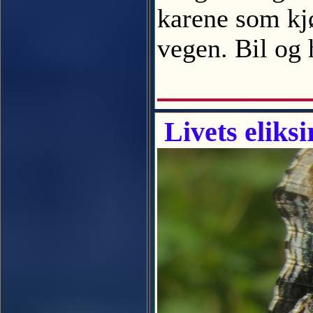
karene som kj
vegen. Bil og
Livets eliksir