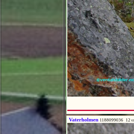
Vaterholmen
1188099036 12
6