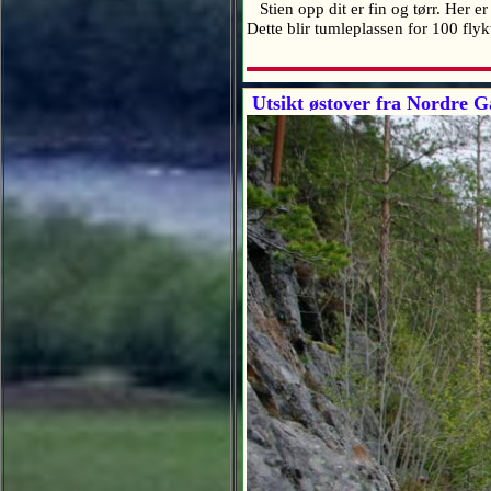
Stien opp dit er fin og tørr. Her e
Dette blir tumleplassen for 100 fl
Utsikt østover fra Nordre Ga