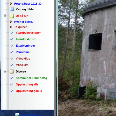
Foto gårder 1918-30
Kart og bilder
Ut på tur
Hvor er dette?
Ta quizen!
Værobservasjoner
Trønderske ord
Etterlysninger
Panorama
Videoklipp
MUSEUM
Diverse
Kommuner i Trøndelag
Opplastning alle
Opplastning gamle