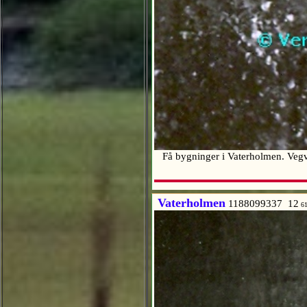
Få bygninger i Vaterholmen. Vegvok
Vaterholmen
1188099337 12
6