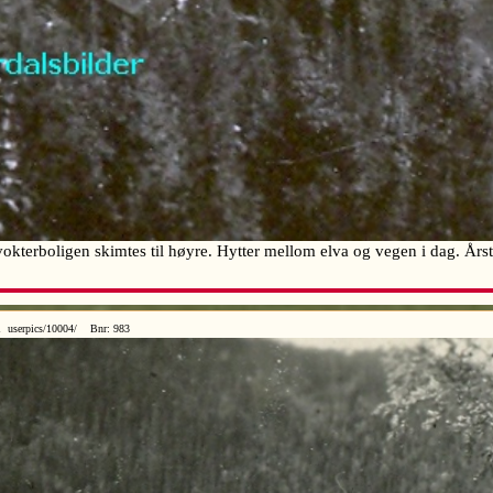
terboligen skimtes til høyre. Hytter mellom elva og vegen i dag. Årst
1 userpics/10004/ Bnr: 983