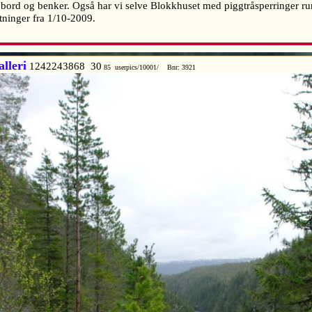
r bord og benker. Også har vi selve Blokkhuset med piggtråsperringer ru
yktninger fra 1/10-2009.
lleri
1242243868 30
85 userpics/10001/ Bnr: 3921