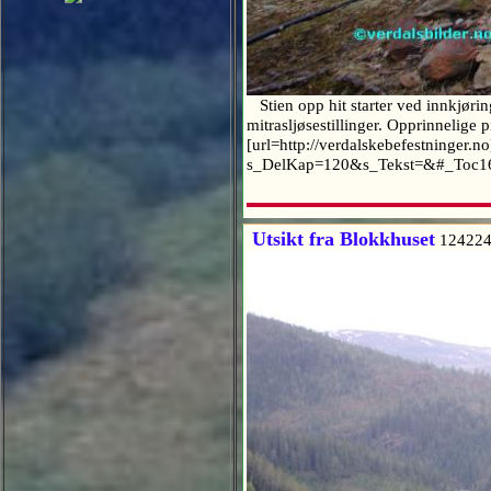
Stien opp hit starter ved innkjøring
mitrasljøsestillinger. Opprinnelige 
[url=http://verdalskebefestninger.n
s_DelKap=120&s_Tekst=&#_Toc16
Utsikt fra Blokkhuset
124224