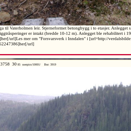
a til Vaterholmen leir. Stjerneformet betongbygg i to etasjer. Anlegget sk
piggtråsperinger er intakt (bredde 10-12 m). Anlegget ble rehabilitert i
o]her[/url]Les mer om "Forsvarsverk i Inndalen" i [url=http://verdalsbil
2247386]her[/url]
3758 30
85 userpics/10001/ Bnr: 3919