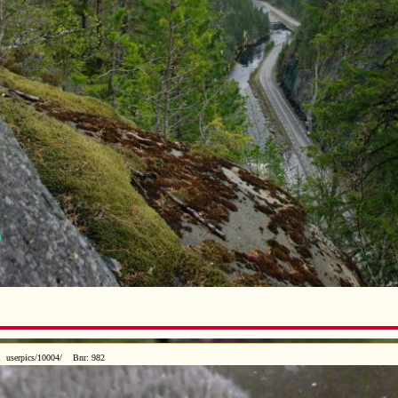
1 userpics/10004/ Bnr: 982