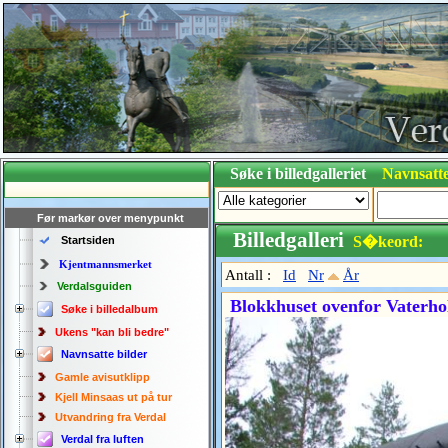
Søke i billedgalleriet
Navnsatte
Før markør over menypunkt
Billedgalleri
S�keord:
Startsiden
Kjentmannsmerket
Antall :
Id
Nr
År
Verdalsguiden
Blokkhuset ovenfor Vaterhol
Søke i billedalbum
Ukens "kan bli bedre"
Navnsatte bilder
Gamle avisutklipp
Kjell Minsaas ut på tur
Utvandring fra Verdal
Verdal fra luften