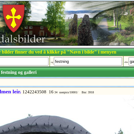
 bilder finner du ved å klikke på "Navn i bilde" i menyen
og
eller
festning
og
galleri
men leir.
1242243508 16
34 userpics/10001/ Bnr: 3918