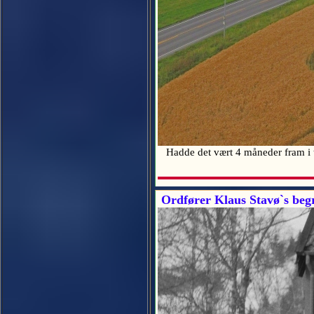
Hadde det vært 4 måneder fram i 
Ordfører Klaus Stavø`s begr