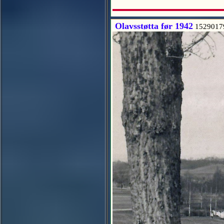
Olavsstøtta før 1942
1529017