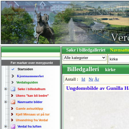
Søke i billedgalleriet
Navnsatte
Før markør over menypunkt
Billedgalleri
kirke
Startsiden
Kjentmannsmerket
Antall :
Id
Nr
År
Verdalsguiden
Ungdomsbilde av Gunilla Han
Søke i billedalbum
Ukens "kan bli bedre"
Navnsatte bilder
Gamle avisutklipp
Kjell Minsaas ut på tur
Utvandring fra Verdal
Verdal fra luften