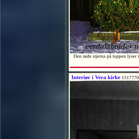
Den røde stjerna på toppen lyser
Interiør i Vera kirke
1517770