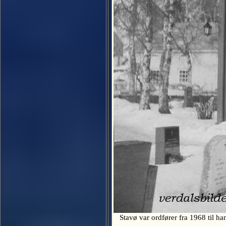
Stavø var ordfører fra 1968 til h