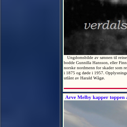
Ungdomsbilde av sønnen til reineie
bodde Gunnilla Hansson, eller Finn-
norske nordmenn for skader som reins
i 1875 og døde i 1957. Opplysninge
utlånt av Harald Wågø.
Arve Melby kapper toppen av