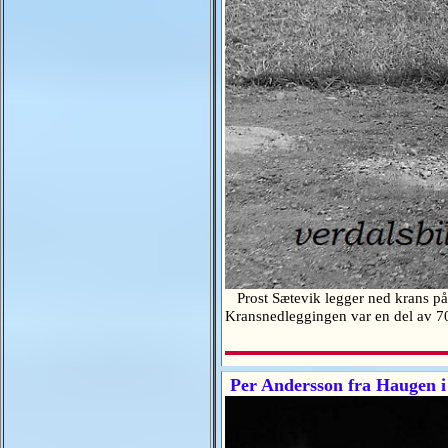
Prost Sætevik legger ned krans på m
Kransnedleggingen var en del av 7
Per Andersson fra Haugen i