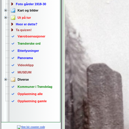
Foto gårder 1918-30
Kart og bilder
Ut på tur
Hvor er dette?
Ta quizen!
Værobservasjoner
Trønderske ord
Etterlysninger
Panorama
Videoklipp
MUSEUM
Diverse
Kommuner i Trøndelag
Opplastning alle
Opplastning gamle