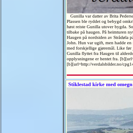
Gunilla var datter av Brita Peders
Plassen ble ryddet og bebygd omkri
høst reiste Gunilla utover bygda. S
tilbake på haugen. På heimturen nyt
Haugen på nordsiden av Strådøla på
John. Hun var ugift, men hadde en 
med forskjellige gjøremål. Like før 
Gunilla flyttet fra Haugen til ald
opplysningene er hentet fra. [b][u
[b][url=http://verdalsbilder.no/cpg
Stiklestad kirke med omegn