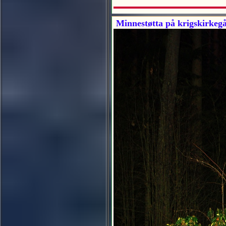
Minnestøtta på krigskirkegå