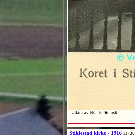
Utlånt av Nils E. Steinsli
Stiklestad kirke - 1916
11730