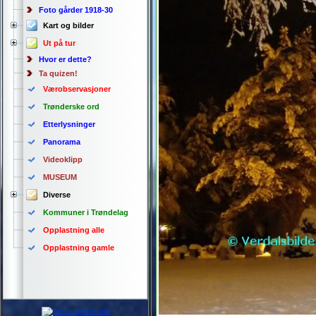
Foto gårder 1918-30
Kart og bilder
Ut på tur
Hvor er dette?
Ta quizen!
Værobservasjoner
Trønderske ord
Etterlysninger
Panorama
Videoklipp
MUSEUM
Diverse
Kommuner i Trøndelag
Opplastning alle
Opplastning gamle