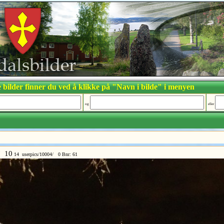
 bilder finner du ved å klikke på "Navn i bilde" i menyen
og
eller
7 10
14 userpics/10004/ 0 Bnr: 61