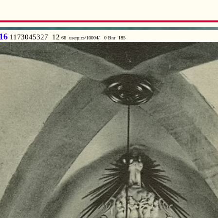
916
1173045327 12
66 userpics/10004/ 0 Bnr: 185