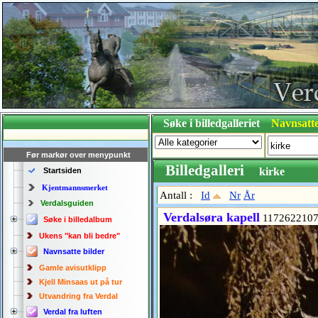
Søke i billedgalleriet
Navnsatte
Før markør over menypunkt
Billedgalleri
kirke
Startsiden
Kjentmannsmerket
Antall :
Id
Nr
År
Verdalsguiden
Verdalsøra kapell
117262210
Søke i billedalbum
Ukens "kan bli bedre"
Navnsatte bilder
Gamle avisutklipp
Kjell Minsaas ut på tur
Utvandring fra Verdal
Verdal fra luften