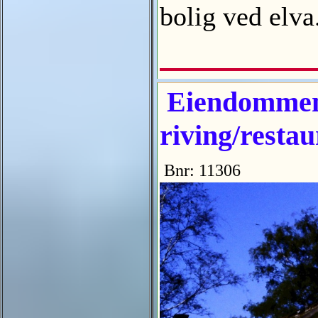
bolig ved elv
Eiendommen 
riving/restau
Bnr: 11306