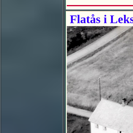
Flatås i Leks