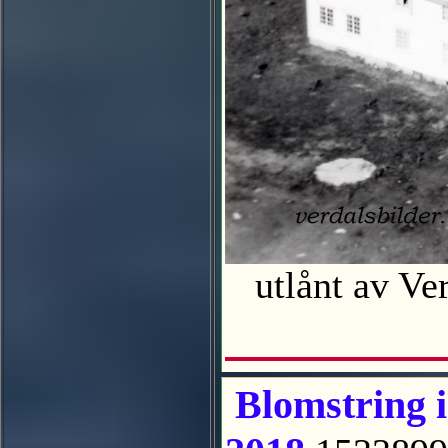
utlånt av V
Blomstring i