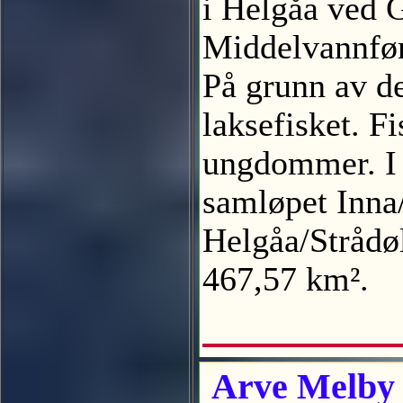
i Helgåa ved G
Middelvannføri
På grunn av de
laksefisket. F
ungdommer. I 
samløpet Inna
Helgåa/Strådøl
467,57 km².
Arve Melby k