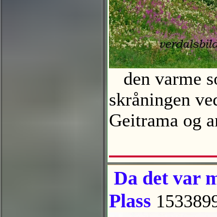
den varme som
skråningen ved
Geitrama og an
Da det var m
Plass
153389