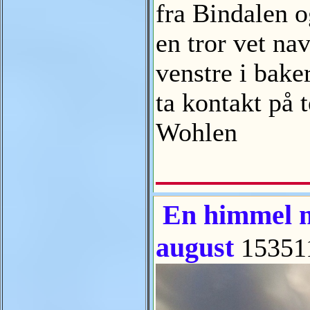
fra Bindalen o
en tror vet na
venstre i bake
ta kontakt på 
Wohlen
En himmel m
august
15351