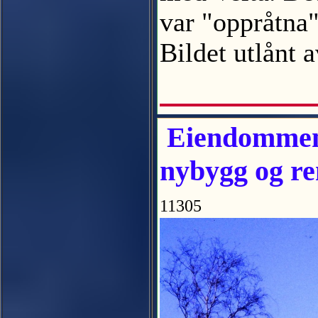
var "oppråtna"
Bildet utlån
Eiendommen 
nybygg og re
11305