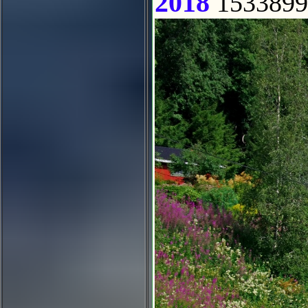
2018
1533899