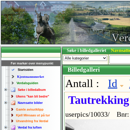
Søke i billedgalleriet
Navnsatte
Før markør over menypunkt
Billedgalleri
Startsiden
Kjentmannsmerket
Antall :
Id
Verdalsguiden
Søke i billedalbum
Tautrekking 
Ukens "kan bli bedre"
Navnsatte bilder
Gamle avisutklipp
userpics/10033/ Bnr:
Kjell Minsaas ut på tur
Utvandring fra Verdal
Verdal fra luften