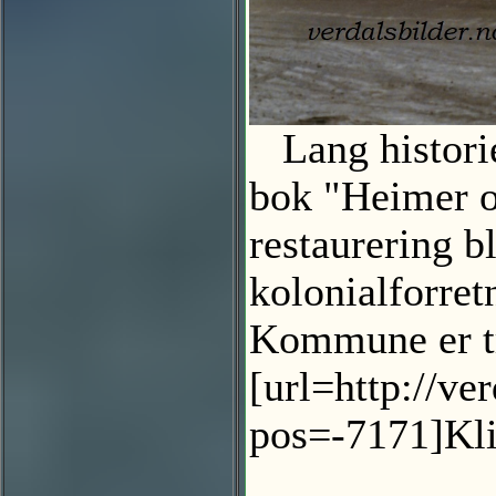
Lang histori
bok "Heimer o
restaurering b
kolonialforret
Kommune er tro
[url=http://ve
pos=-7171]Klik