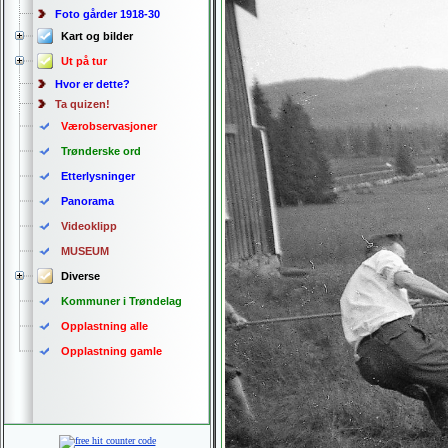
Foto gårder 1918-30
Kart og bilder
Ut på tur
Hvor er dette?
Ta quizen!
Værobservasjoner
Trønderske ord
Etterlysninger
Panorama
Videoklipp
MUSEUM
Diverse
Kommuner i Trøndelag
Opplastning alle
Opplastning gamle