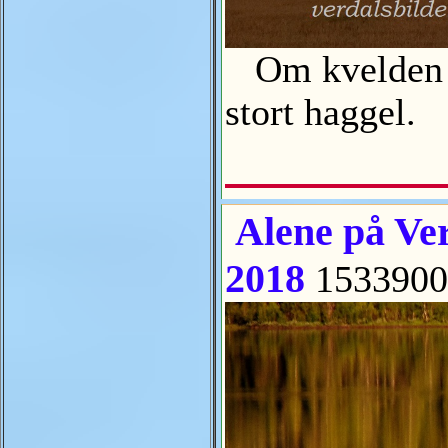
Om kvelden ko
stort haggel.
Alene på Vere
2018
1533900