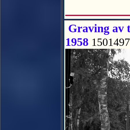
Graving av t
1958
1501497