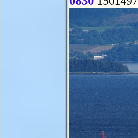
0830
1501497