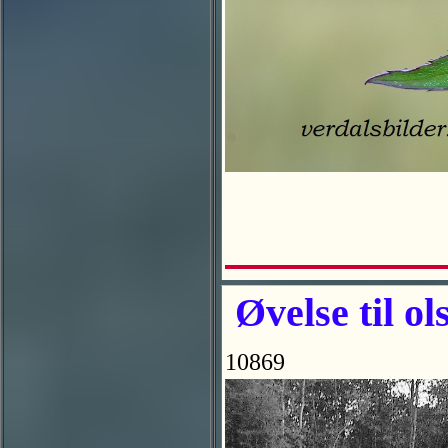
Øvelse til ol
10869