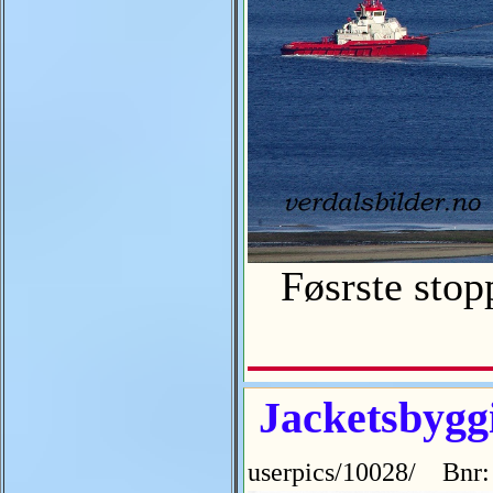
Føsrste stopp
Jacketsbyggi
userpics/10028/ Bnr: