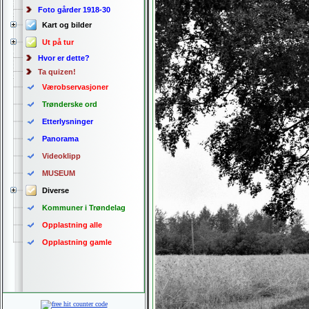
Foto gårder 1918-30
Kart og bilder
Ut på tur
Hvor er dette?
Ta quizen!
Værobservasjoner
Trønderske ord
Etterlysninger
Panorama
Videoklipp
MUSEUM
Diverse
Kommuner i Trøndelag
Opplastning alle
Opplastning gamle