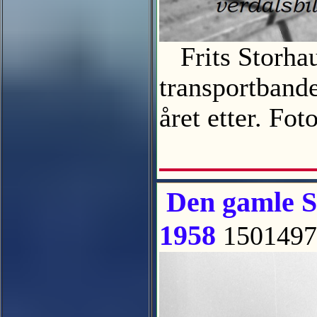
Frits Storhau
transportbande
året etter. F
Den gamle Spa
1958
1501497