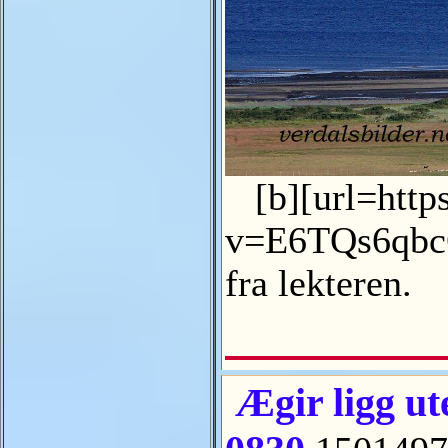
[b][url=http
v=E6TQs6qbcG0
fra lekteren.
Ægir ligg ute