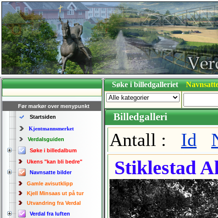
Søke i billedgalleriet
Navnsatte
Før markør over menypunkt
Billedgalleri
Startsiden
Kjentmannsmerket
Antall :
Id
Verdalsguiden
Søke i billedalbum
Stiklestad A
Ukens "kan bli bedre"
Navnsatte bilder
Gamle avisutklipp
Kjell Minsaas ut på tur
Utvandring fra Verdal
Verdal fra luften