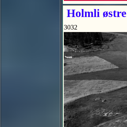
Holmli østre 
3032