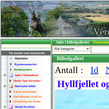
Søke i billedgalleriet
Navnsatte
Før markør over menypunkt
Billedgalleri
Startsiden
Kjentmannsmerket
Antall :
Id
Verdalsguiden
Søke i billedalbum
Hyllfjellet o
Ukens "kan bli bedre"
Navnsatte bilder
Gamle avisutklipp
Kjell Minsaas ut på tur
Utvandring fra Verdal
Verdal fra luften