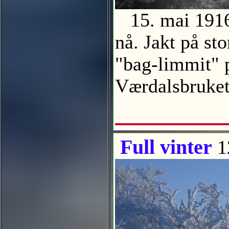
15. mai 1916.
nå. Jakt på st
"bag-limmit" p
Værdalsbruk
Full vinter
1