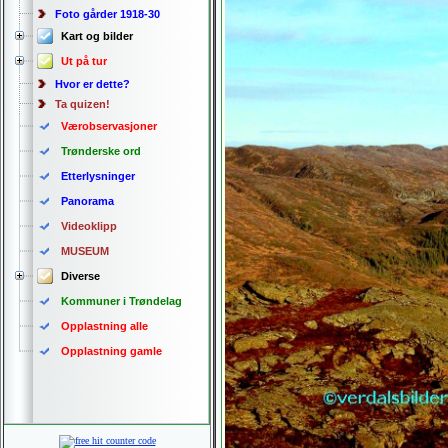
Foto gårder 1918-30
Kart og bilder
Ut på tur
Hvor er dette?
Ta quizen!
Værobservasjoner
Trønderske ord
Etterlysninger
Panorama
Videoklipp
MUSEUM
Diverse
Kommuner i Trøndelag
Opplastning alle
Opplastning gamle