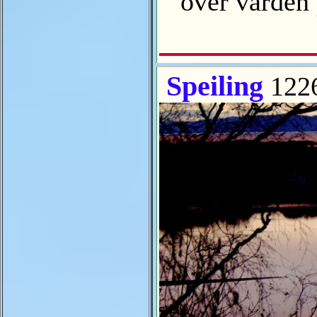
over varden 
Speiling
122