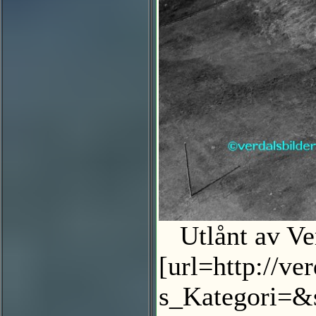
Utlånt av Ve
[url=http://v
s_Kategori=&s