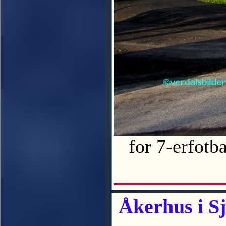
for 7-erfotbal
Åkerhus i S