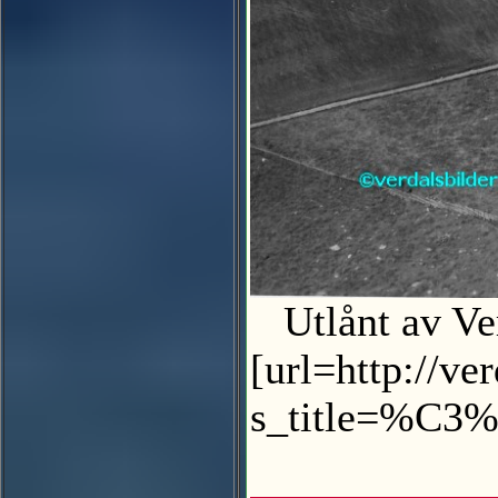
Utlånt av Ve
[url=http://v
s_title=%C3%