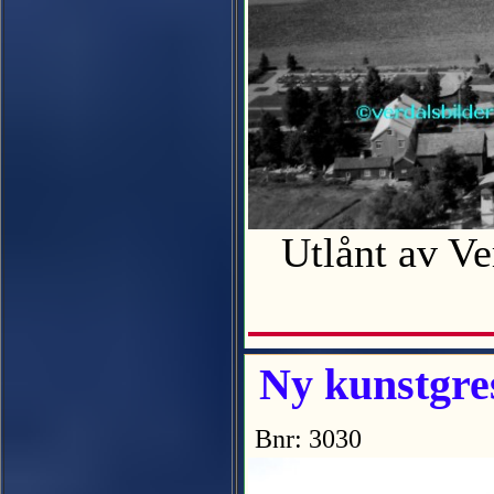
Utlånt av V
Ny kunstgre
Bnr: 3030