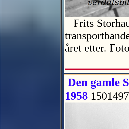
Frits Storhau
transportbande
året etter. F
Den gamle Spa
1958
1501497