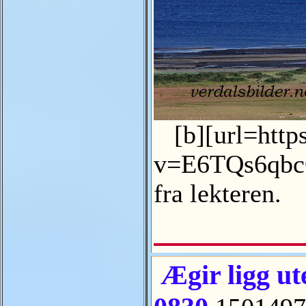
[b][url=http
v=E6TQs6qbcG0
fra lekteren.
Ægir ligg ute