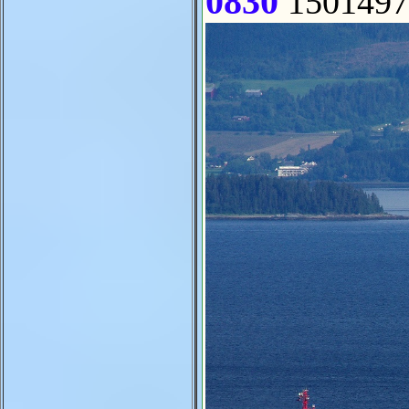
0830
1501497