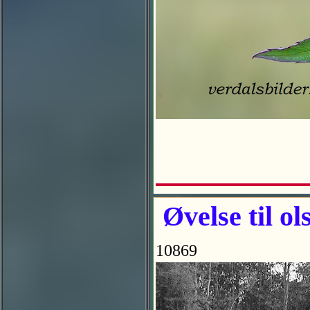
Øvelse til ol
10869