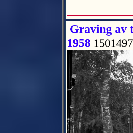
Graving av t
1958
1501497