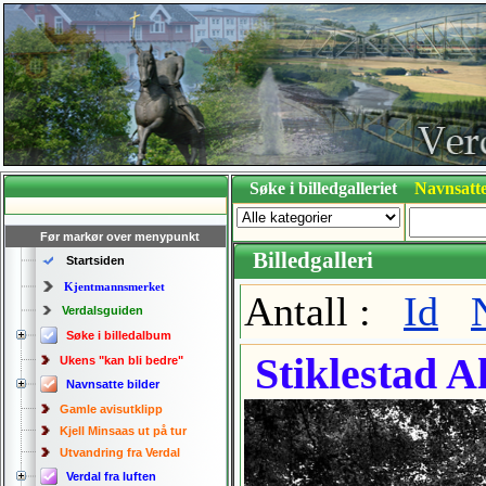
Søke i billedgalleriet
Navnsatte
Før markør over menypunkt
Billedgalleri
Startsiden
Kjentmannsmerket
Antall :
Id
Verdalsguiden
Søke i billedalbum
Stiklestad A
Ukens "kan bli bedre"
Navnsatte bilder
Gamle avisutklipp
Kjell Minsaas ut på tur
Utvandring fra Verdal
Verdal fra luften