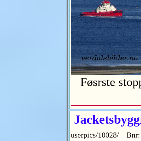
Føsrste stopp
Jacketsbyggi
userpics/10028/ Bnr: