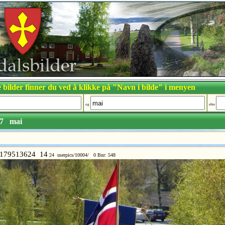
 bilder finner du ved å klikke på "Navn i bilde" i menyen
og
eller
7
mai
179513624 14
24 userpics/10004/ 0 Bnr: 548