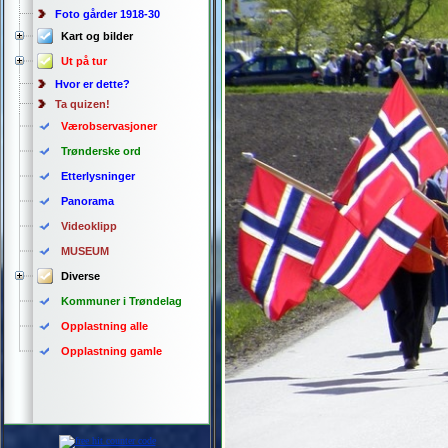
Foto gårder 1918-30
Kart og bilder
Ut på tur
Hvor er dette?
Ta quizen!
Værobservasjoner
Trønderske ord
Etterlysninger
Panorama
Videoklipp
MUSEUM
Diverse
Kommuner i Trøndelag
Opplastning alle
Opplastning gamle