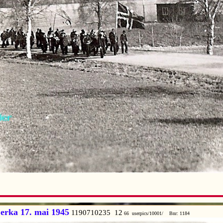
erka 17. mai 1945
1190710235 12
66 userpics/10001/ Bnr: 1184