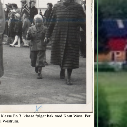
 klasse.En 3. klasse følger bak med Knut Wass, Per
jell Westrum.