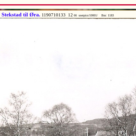
 Stekstad til Øra.
1190710133 12
66 userpics/10001/ Bnr: 1183