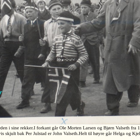
n i sine rekker.I forkant går Ole Morten Larsen og Bjørn Valseth fra 1
is skjult bak Per Julstad er John Valseth.Helt til høyre går Helga og K