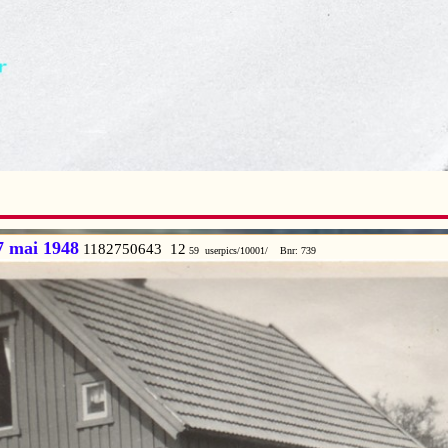
7 mai 1948
1182750643 12
59 userpics/10001/ Bnr: 739