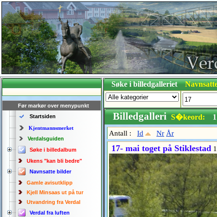
Søke i billedgalleriet
Navnsatte
Før markør over menypunkt
Billedgalleri
S�keord:
1
Startsiden
Kjentmannsmerket
Antall :
Id
Nr
År
Verdalsguiden
17- mai toget på Stiklestad
1
Søke i billedalbum
Ukens "kan bli bedre"
Navnsatte bilder
Gamle avisutklipp
Kjell Minsaas ut på tur
Utvandring fra Verdal
Verdal fra luften