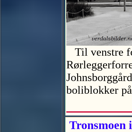
Til venstre f
Rørleggerforre
Johnsborggårde
boliblokker p
Tronsmoen i