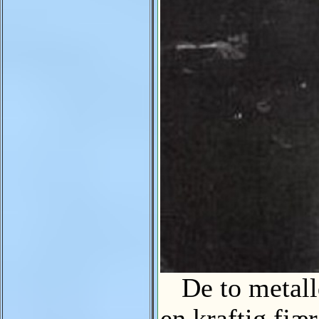
De to metalld
en kraftig fjæ