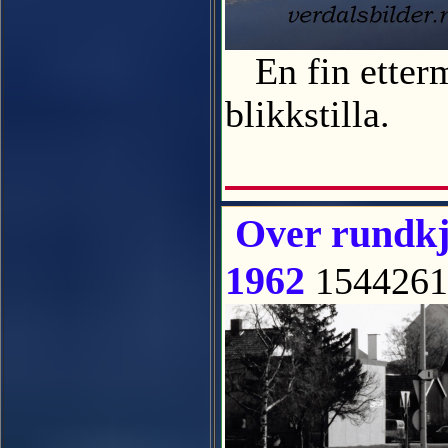
En fin ettermi
blikkstilla.
Over rundkj
1962
154426