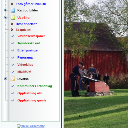
Foto gårder 1918-30
Kart og bilder
Ut på tur
Hvor er dette?
Ta quizen!
Værobservasjoner
Trønderske ord
Etterlysninger
Panorama
Videoklipp
MUSEUM
Diverse
Kommuner i Trøndelag
Opplastning alle
Opplastning gamle