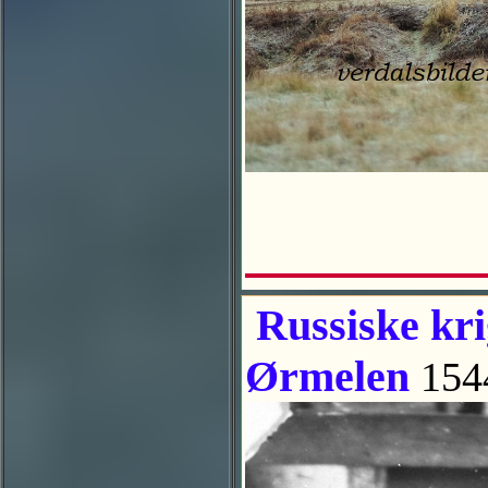
Russiske kri
Ørmelen
154