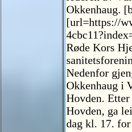
Okkenhaug. [b
[url=https://
4cbc11?index=
Røde Kors Hje
sanitetsforenin
Nedenfor gjeng
Okkenhaug i Ve
Hovden. Etter 
Hovden, ga lei
dag kl. 17. fo