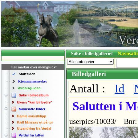
Søke i billedgalleriet
Navnsatte
Før markør over menypunkt
Billedgalleri
Startsiden
Kjentmannsmerket
Antall :
Id
Verdalsguiden
Søke i billedalbum
Salutten i M
Ukens "kan bli bedre"
Navnsatte bilder
Gamle avisutklipp
userpics/10033/ Bnr:
Kjell Minsaas ut på tur
Utvandring fra Verdal
Verdal fra luften