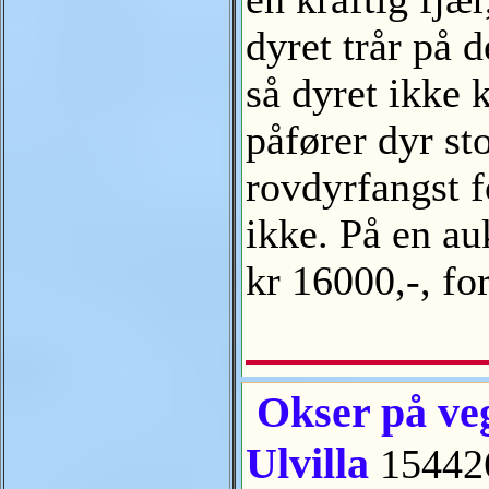
dyret trår på d
så dyret ikke 
påfører dyr sto
rovdyrfangst f
ikke. På en au
kr 16000,-, fo
Okser på veg
Ulvilla
15442