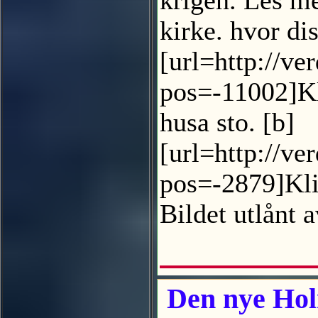
krigen. Les m
kirke. hvor di
[url=http://ve
pos=-11002]Kl
husa sto. [b]
[url=http://ve
pos=-2879]Klik
Bildet utlånt
Den nye Holm