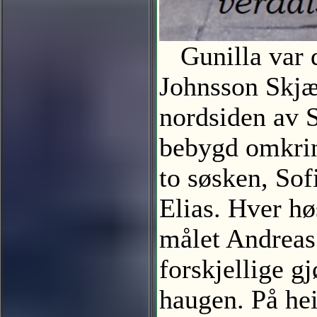
Gunilla var d
Johnsson Skjæ
nordsiden av S
bebygd omkrin
to søsken, Sof
Elias. Hver hø
målet Andreas
forskjellige gj
haugen. På hei