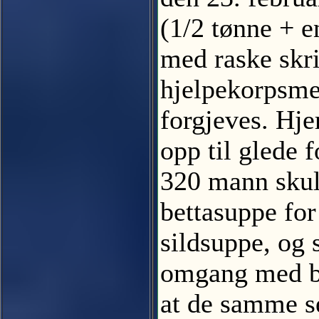
(1/2 tønne + e
med raske skr
hjelpekorpsme
forgjeves. Hjer
opp til glede 
320 mann skull
bettasuppe for
sildsuppe, og 
omgang med bet
at de samme se