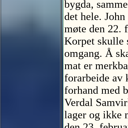
bygda, sammen
det hele. John
møte den 22. f
Korpet skulle 
omgang. Å skaf
mat er merkbar
forarbeide av
forhand med b
Verdal Samvirk
lager og ikke 
den 23. februa