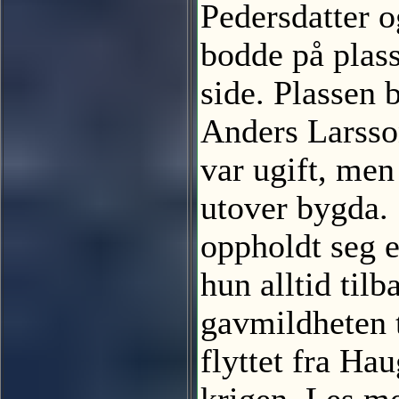
Pedersdatter o
bodde på plas
side. Plassen 
Anders Larsso
var ugift, men
utover bygda.
oppholdt seg e
hun alltid til
gavmildheten t
flyttet fra Ha