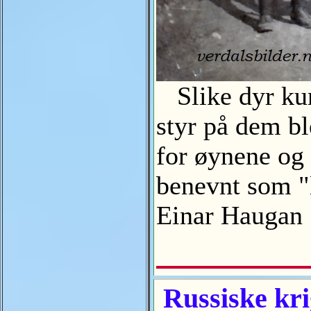
Slike dyr kun
styr på dem bl
for øynene og 
benevnt som "l
Einar Hauga
Russiske kr