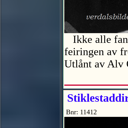
Ikke alle fang
feiringen av f
Utlånt av Al
Stiklestaddi
Bnr: 11412