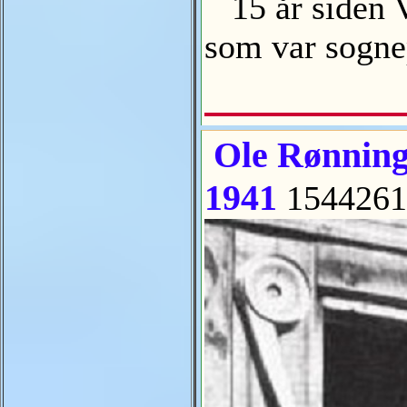
15 år siden Ve
som var sogne
Ole Rønninga
1941
154426