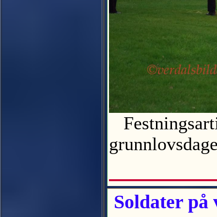
Festningsartil
grunnlovsda
Soldater på v