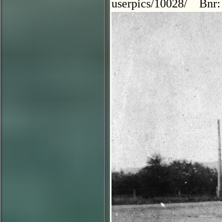
userpics/10028/ Bnr: