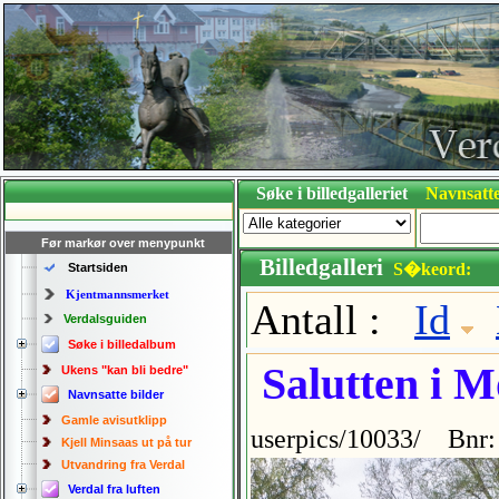
Søke i billedgalleriet
Navnsatte
Før markør over menypunkt
Billedgalleri
S�keord:
Startsiden
Kjentmannsmerket
Antall :
Id
Verdalsguiden
Søke i billedalbum
Salutten i M
Ukens "kan bli bedre"
Navnsatte bilder
Gamle avisutklipp
userpics/10033/ Bnr:
Kjell Minsaas ut på tur
Utvandring fra Verdal
Verdal fra luften