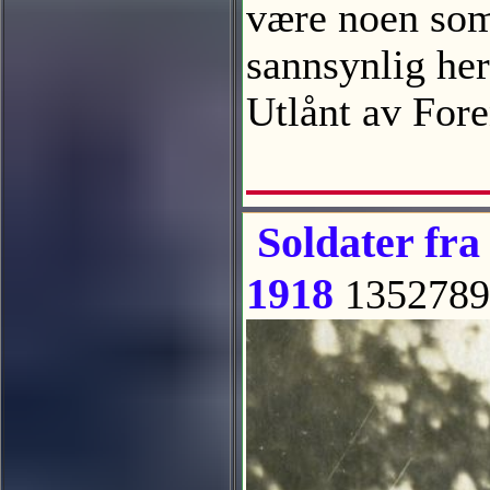
være noen som
sannsynlig her
Utlånt av For
Soldater fra
1918
1352789