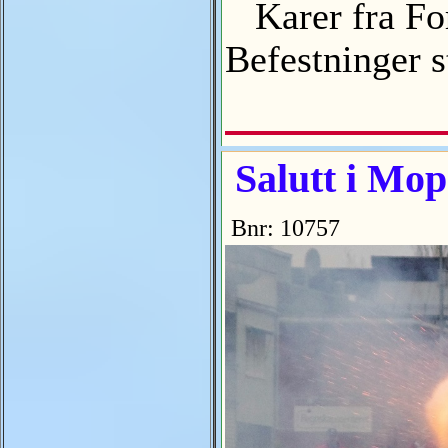
Karer fra For
Befestninger s
Salutt i Mop
Bnr: 10757