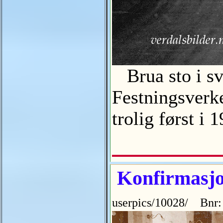
Brua sto i sv
Festningsverke
trolig først i
Konfirmasjon
userpics/10028/ Bnr: