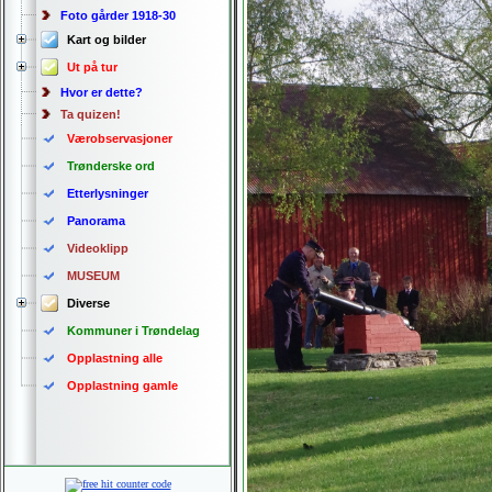
Foto gårder 1918-30
Kart og bilder
Ut på tur
Hvor er dette?
Ta quizen!
Værobservasjoner
Trønderske ord
Etterlysninger
Panorama
Videoklipp
MUSEUM
Diverse
Kommuner i Trøndelag
Opplastning alle
Opplastning gamle