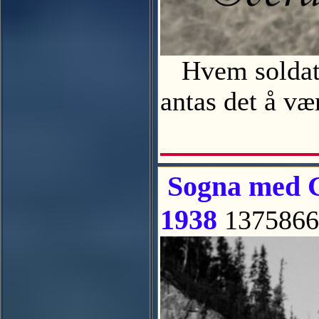
Hvem soldaten
antas det å v
Sogna med G
1938
1375866