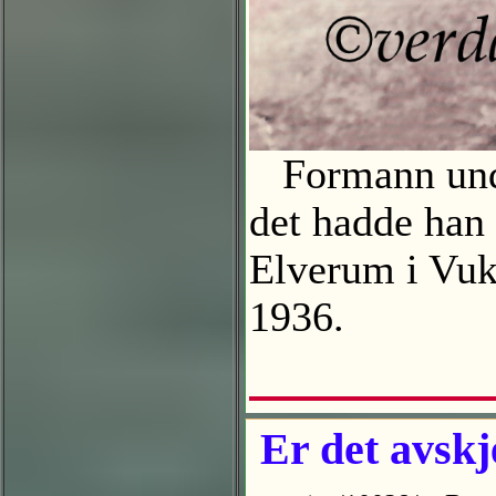
Formann under
det hadde han k
Elverum i Vuk
1936.
Er det avskj