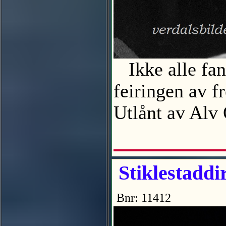
Ikke alle fang
feiringen av f
Utlånt av Al
Stiklestaddi
Bnr: 11412