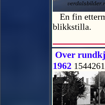
En fin ettermi
blikkstilla.
Over rundkj
1962
154426