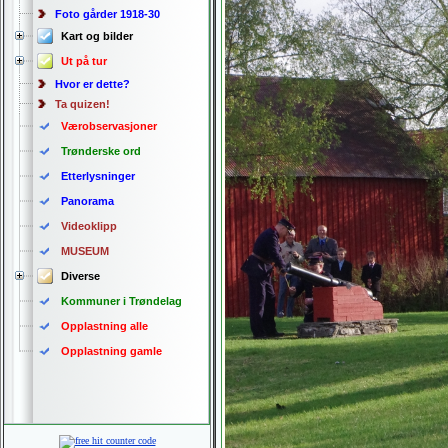
Foto gårder 1918-30
Kart og bilder
Ut på tur
Hvor er dette?
Ta quizen!
Værobservasjoner
Trønderske ord
Etterlysninger
Panorama
Videoklipp
MUSEUM
Diverse
Kommuner i Trøndelag
Opplastning alle
Opplastning gamle