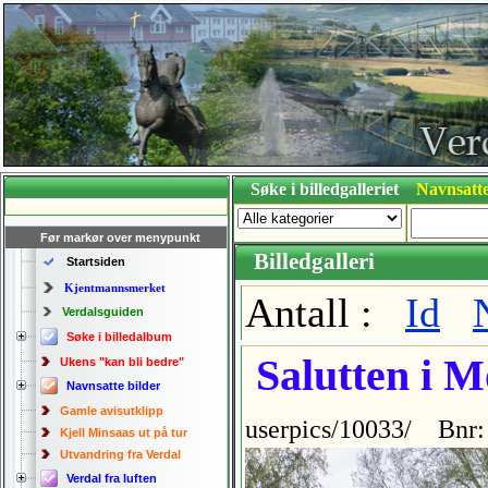
Søke i billedgalleriet
Navnsatte
Før markør over menypunkt
Billedgalleri
Startsiden
Kjentmannsmerket
Antall :
Id
Verdalsguiden
Søke i billedalbum
Salutten i M
Ukens "kan bli bedre"
Navnsatte bilder
Gamle avisutklipp
userpics/10033/ Bnr:
Kjell Minsaas ut på tur
Utvandring fra Verdal
Verdal fra luften