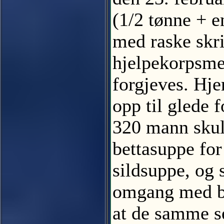
(1/2 tønne + e
med raske skr
hjelpekorpsme
forgjeves. Hjer
opp til glede 
320 mann skull
bettasuppe for
sildsuppe, og 
omgang med bet
at de samme se