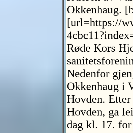
Okkenhaug. [b
[url=https://
4cbc11?index=
Røde Kors Hje
sanitetsforenin
Nedenfor gjeng
Okkenhaug i Ve
Hovden. Etter 
Hovden, ga lei
dag kl. 17. fo