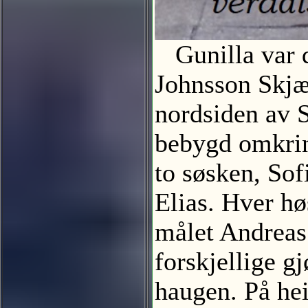
Gunilla var d
Johnsson Skjæ
nordsiden av S
bebygd omkrin
to søsken, Sof
Elias. Hver hø
målet Andreas
forskjellige gj
haugen. På hei