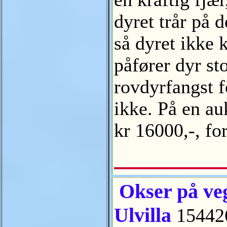
dyret trår på d
så dyret ikke 
påfører dyr sto
rovdyrfangst f
ikke. På en au
kr 16000,-, fo
Okser på veg
Ulvilla
15442