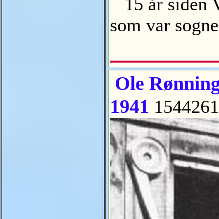
15 år siden Ve
som var sogne
Ole Rønninga
1941
154426