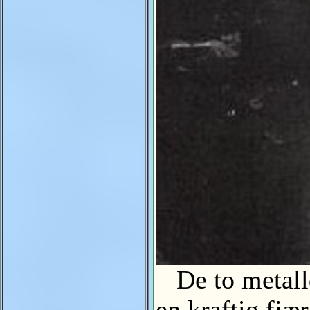
De to metalld
en kraftig fjæ