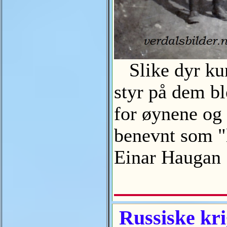
Slike dyr kun
styr på dem bl
for øynene og 
benevnt som "l
Einar Hauga
Russiske kr