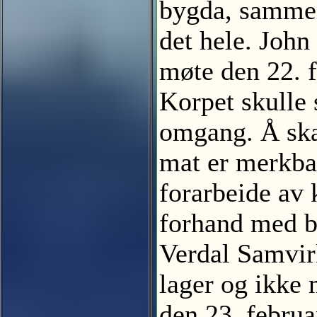
bygda, sammen
det hele. John
møte den 22. f
Korpet skulle 
omgang. Å skaf
mat er merkbar
forarbeide av
forhand med b
Verdal Samvirk
lager og ikke 
den 23. februa