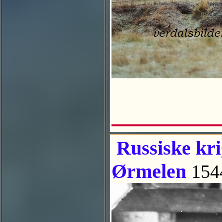
Russiske kri
Ørmelen
154