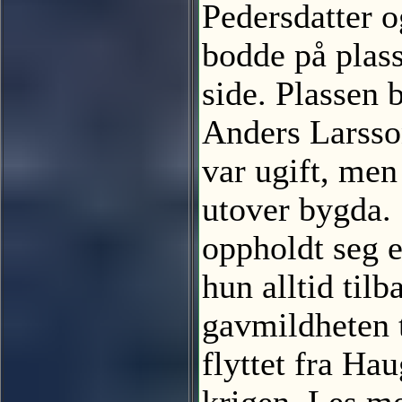
Pedersdatter o
bodde på plas
side. Plassen 
Anders Larsso
var ugift, men
utover bygda.
oppholdt seg e
hun alltid til
gavmildheten t
flyttet fra Ha