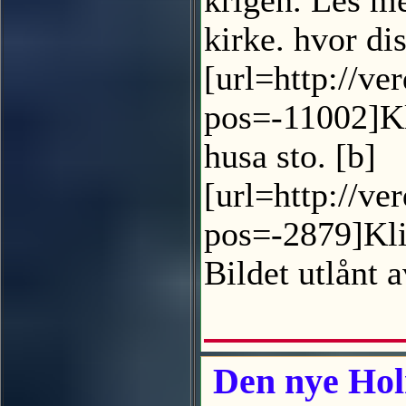
krigen. Les m
kirke. hvor di
[url=http://ve
pos=-11002]Kl
husa sto. [b]
[url=http://ve
pos=-2879]Klik
Bildet utlånt
Den nye Holm