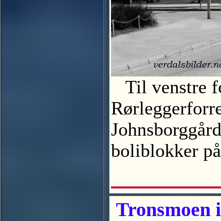
Til venstre f
Rørleggerforre
Johnsborggårde
boliblokker p
Tronsmoen i