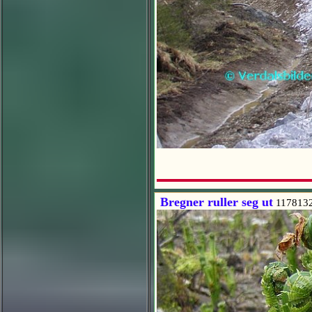
Bregner ruller seg ut
117813