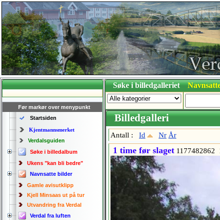
Søke i billedgalleriet
Navnsatte
Før markør over menypunkt
Billedgalleri
Startsiden
Kjentmannsmerket
Antall :
Id
Nr
År
Verdalsguiden
1 time før slaget
1177482862 
Søke i billedalbum
Ukens "kan bli bedre"
Navnsatte bilder
Gamle avisutklipp
Kjell Minsaas ut på tur
Utvandring fra Verdal
Verdal fra luften