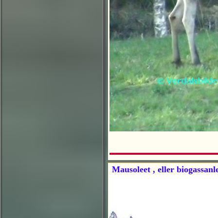
Mausoleet , eller biogassanl