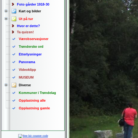
Foto gårder 1918-30
Kart og bilder
Ut på tur
Hvor er dette?
Ta quizen!
Værobservasjoner
Trønderske ord
Etterlysninger
Panorama
Videoklipp
MUSEUM
Diverse
Kommuner i Trøndelag
Opplastning alle
Opplastning gamle