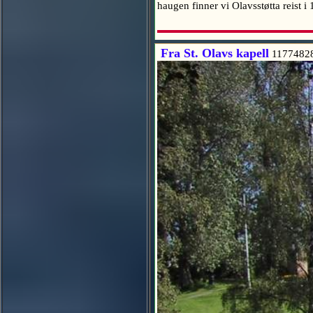
haugen finner vi Olavsstøtta reist 
Fra St. Olavs kapell
1177482