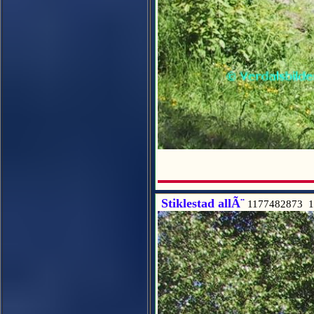
Stiklestad allÃ¨
1177482873 1