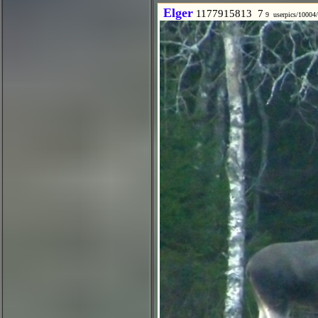
Elger
1177915813 7
9 userpics/10004