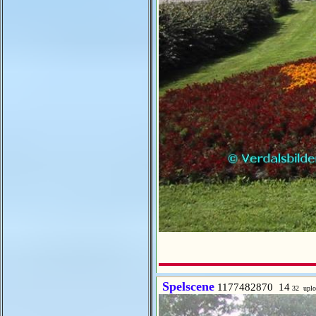
Spelscene
1177482870 14
32 uplo