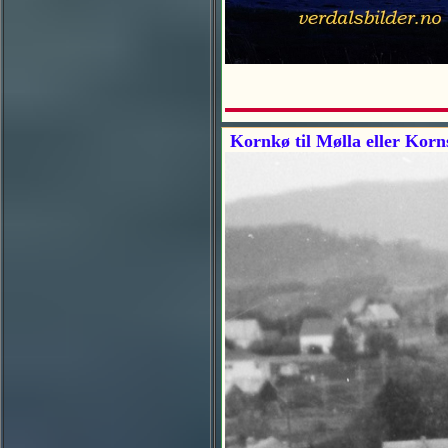
Kornkø til Mølla eller Korns