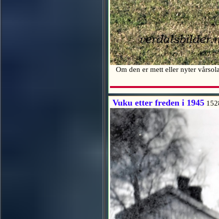
Om den er mett eller nyter vårsola
Vuku etter freden i 1945
152