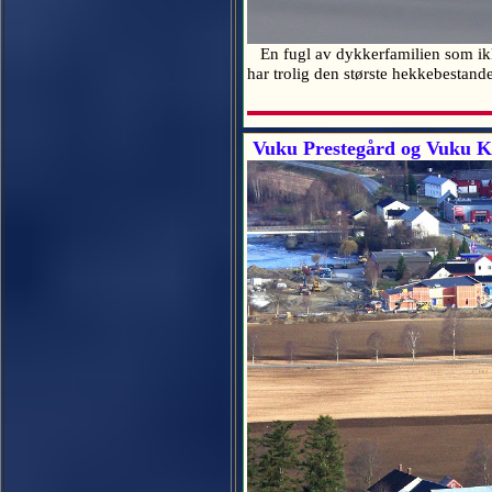
En fugl av dykkerfamilien som ikke 
har trolig den største hekkebestand
Vuku Prestegård og Vuku Ki