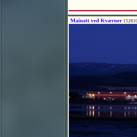
Mainatt ved Kværner
15281