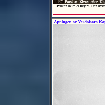
Hvilken heim er ukjent. Den hvite S
Åpningen av Verdalsøra Kape