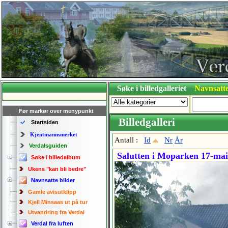
Søke i billedgalleriet
Navnsatte
Før markør over menypunkt
Billedgalleri
Startsiden
Kjentmannsmerket
Antall :
Id
Nr
År
Verdalsguiden
Salutten i Moparken 17-mai
Søke i billedalbum
Ukens "kan bli bedre"
Navnsatte bilder
Gamle avisutklipp
Kjell Minsaas ut på tur
Utvandring fra Verdal
Verdal fra luften