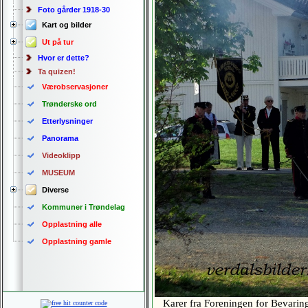
Foto gårder 1918-30
Kart og bilder
Ut på tur
Hvor er dette?
Ta quizen!
Værobservasjoner
Trønderske ord
Etterlysninger
Panorama
Videoklipp
MUSEUM
Diverse
Kommuner i Trøndelag
Opplastning alle
Opplastning gamle
Karer fra Foreningen for Bevaring 