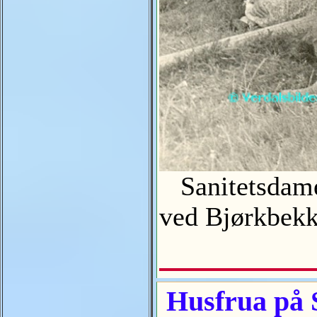
Sanitetsdamen
ved Bjørkbe
Husfrua på S