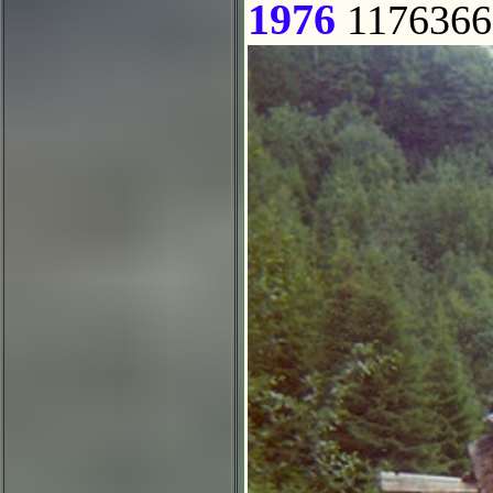
1976
1176366