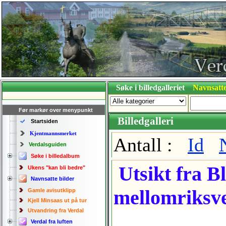
Søke i billedgalleriet
Navnsatte
Før markør over menypunkt
Billedgalleri
Startsiden
Kjentmannsmerket
Antall :
Id
Verdalsguiden
Søke i billedalbum
Utsikt fra B
Ukens "kan bli bedre"
Navnsatte bilder
mellomriksv
Gamle avisutklipp
Kjell Minsaas ut på tur
Utvandring fra Verdal
Verdal fra luften