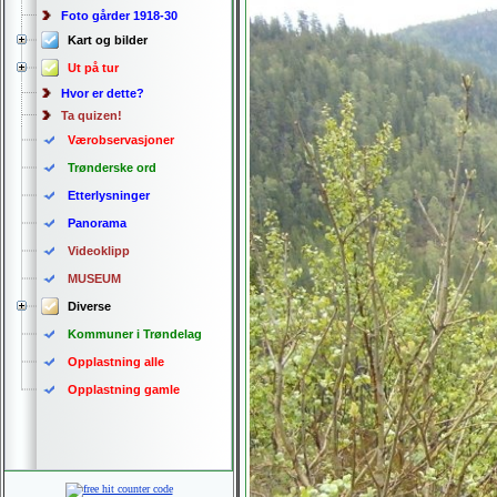
Foto gårder 1918-30
Kart og bilder
Ut på tur
Hvor er dette?
Ta quizen!
Værobservasjoner
Trønderske ord
Etterlysninger
Panorama
Videoklipp
MUSEUM
Diverse
Kommuner i Trøndelag
Opplastning alle
Opplastning gamle