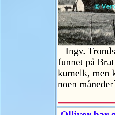
Ingv. Tronds
funnet på Brat
kumelk, men ko
noen måneder`
Olliver har 