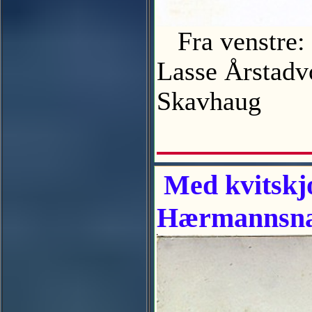
Fra venstre: 
Lasse Årstadv
Skavhaug
Med kvitskjo
Hærmannsna