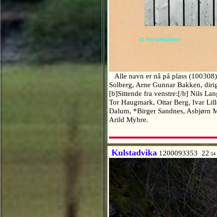
Alle navn er nå på plass (100308), bi
Solberg, Arne Gunnar Bakken, dirig
[b]Sittende fra venstre:[/b] Nils L
Tor Haugmark, Ottar Berg, Ivar Lil
Dalum, *Birger Sandnes, Asbjørn M
Arild Myhre.
Kulstadvika
1200093353 22
54