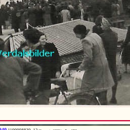
940
1199998839 12