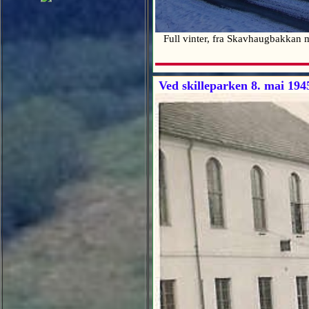
Full vinter, fra Skavhaugbakkan
Ved skilleparken 8. mai 194