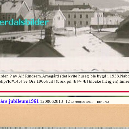
dgården ? av Alf Rindsem.Arnegård (det kvite huset) ble bygd i 1938.Na
.php?Id=145] Se Øra 1966[/url] (bruk pil [b]<-[/b] tilbake hit igjen) I
års jubileum1961
1200062813 12
62 userpics/10001/ Bnr: 1763