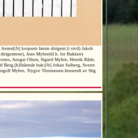
fremst[/b] korpsets første dirigent (i sivil) Jakob
irigentene), Jean Myhre(til h. for Bakken)
 Trones, Ansgar Olsen, Sigurd Myhre, Henrik Råde,
f Berg.[b]Stående bak:[/b] Johan Solberg, Sverre
Ingolf Myhre, Trygve Thomassen.Innsendt av Stig