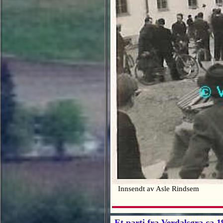
Innsendt av Asle Rindsem
Et parti fra Verdalsøra ca 1