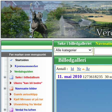
Søke i billedgalleriet
Navnsatte
Før markør over menypunkt
Billedgalleri
Startsiden
Kjentmannsmerket
Antall :
Id
Nr
År
Verdalsguiden
11. mai 2010
1273618235 30
Søke i billedalbum
86
Ukens "kan bli bedre"
Navnsatte bilder
Gamle avisutklipp
Kjell Minsaas ut på tur
Utvandring fra Verdal
Verdal fra luften