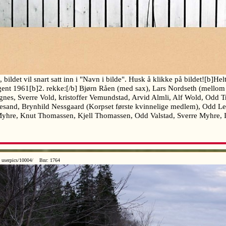
ldet vil snart satt inn i "Navn i bilde". Husk å klikke på bildet![b]Helt 
ent 1961[b]2. rekke:[/b] Bjørn Råen (med sax), Lars Nordseth (mellom d
angnes, Sverre Vold, kristoffer Vemundstad, Arvid Almli, Alf Wold, Odd
lesand, Brynhild Nessgaard (Korpset første kvinnelige medlem), Odd Lei
yhre, Knut Thomassen, Kjell Thomassen, Odd Valstad, Sverre Myhre, 
 userpics/10004/ Bnr: 1764