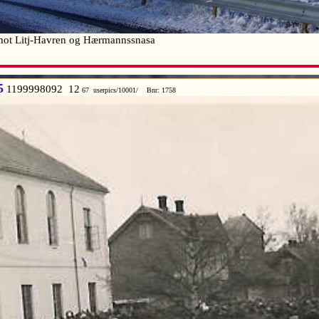
 mot Litj-Havren og Hærmannssnasa
5
1199998092 12
67 userpics/10001/ Bnr: 1758