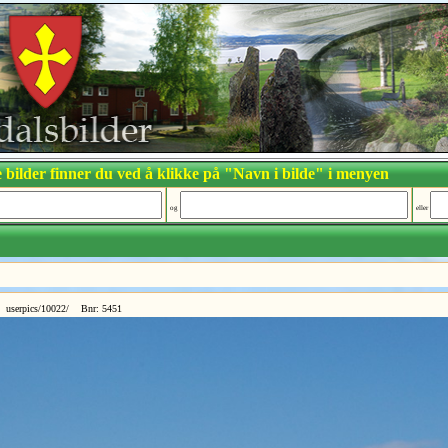
 bilder finner du ved å klikke på "Navn i bilde" i menyen
og
eller
 userpics/10022/ Bnr: 5451