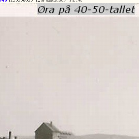
59 userpics/10001/ Bnr: 1760