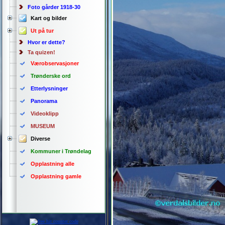
Foto gårder 1918-30
Kart og bilder
Ut på tur
Hvor er dette?
Ta quizen!
Værobservasjoner
Trønderske ord
Etterlysninger
Panorama
Videoklipp
MUSEUM
Diverse
Kommuner i Trøndelag
Opplastning alle
Opplastning gamle