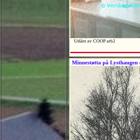
Utlånt av COOP arb2
Minnestøtta på Lysthaugen 