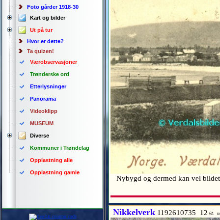
Foto gårder 1918-30
Kart og bilder
Ut på tur
Hvor er dette?
Ta quizen!
Værobservasjoner
Trønderske ord
Etterlysninger
Panorama
Videoklipp
MUSEUM
Diverse
Kommuner i Trøndelag
Opplastning alle
Opplastning gamle
Nybygd og dermed kan vel bildet ti
Nikkelverk
1192610735 12
61 u