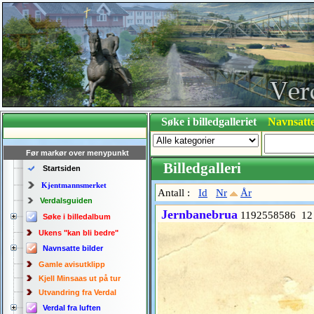
Søke i billedgalleriet
Navnsatte
Før markør over menypunkt
Billedgalleri
Startsiden
Kjentmannsmerket
Antall :
Id
Nr
År
Verdalsguiden
Jernbanebrua
1192558586 12
Søke i billedalbum
Ukens "kan bli bedre"
Navnsatte bilder
Gamle avisutklipp
Kjell Minsaas ut på tur
Utvandring fra Verdal
Verdal fra luften