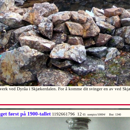
erk ved Dyråa i Skjækerdalen. For å komme dit svinger en av ved Skjæ
et først på 1900-tallet
1192661796 12
65 userpics/10004/ Bnr: 1340