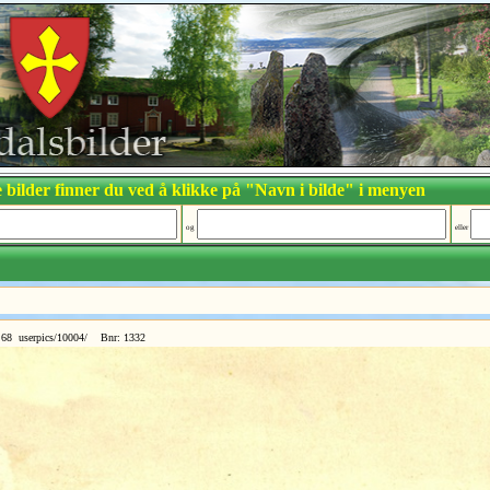
 bilder finner du ved å klikke på "Navn i bilde" i menyen
og
eller
68 userpics/10004/ Bnr: 1332