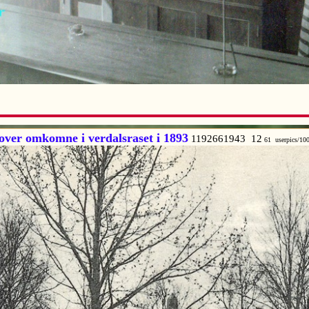
over omkomne i verdalsraset i 1893
1192661943 12
61 userpics/1