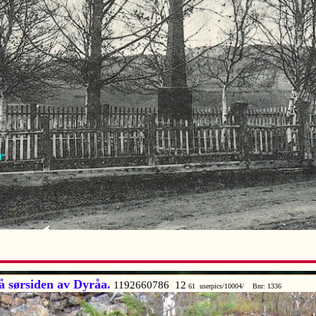
å sørsiden av Dyråa.
1192660786 12
61 userpics/10004/ Bnr: 1336