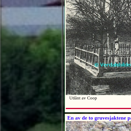
Utlånt av Coop
En av de to gruvesjaktene p