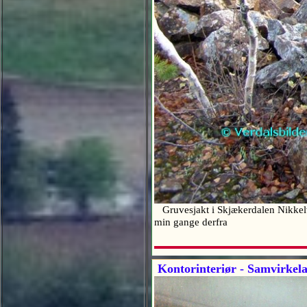
Gruvesjakt i Skjækerdalen Nikkelv
min gange derfra
Kontorinteriør - Samvirkelag